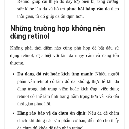
Retinol giúp cải thiện độ dày lớp biểu bì, tăng cường
sức khỏe làn da và hỗ trợ
phục hồi hàng rào da
theo
thời gian, từ đó giúp da ổn định hơn.
Những trường hợp không nên
dùng retinol
Không phải thời điểm nào cũng phù hợp để bắt đầu sử
dụng retinol, đặc biệt với làn da nhạy cảm và đang tổn
thương.
Da đang đỏ rát hoặc kích ứng mạnh:
Nhiều người
phân vân retinol có làm đỏ da không, thực tế khi da
đang trong tình trạng viêm hoặc kích ứng, việc dùng
retinol có thể làm tình trạng trầm trọng hơn và kéo dài
thời gian phục hồi.
Hàng rào bảo vệ da chưa ổn định:
Nếu da dễ châm
chích khi dùng các sản phẩm cơ bản, điều đó cho thấy
da chưa đủ khỏe để tiếp nhận retinol.