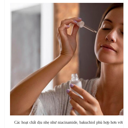
Các hoạt chất dịu nhẹ như niacinamide, bakuchiol phù hợp hơn với da