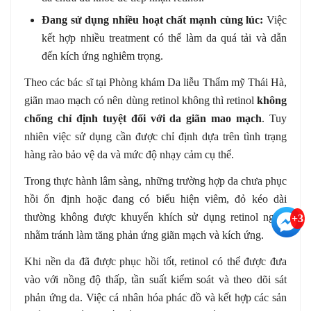
Đang sử dụng nhiều hoạt chất mạnh cùng lúc:
Việc
kết hợp nhiều treatment có thể làm da quá tải và dẫn
đến kích ứng nghiêm trọng.
Theo các bác sĩ tại Phòng khám Da liễu Thẩm mỹ Thái Hà,
giãn mao mạch có nên dùng retinol không thì retinol
không
chống chỉ định tuyệt đối với da giãn mao mạch
. Tuy
nhiên việc sử dụng cần được chỉ định dựa trên tình trạng
hàng rào bảo vệ da và mức độ nhạy cảm cụ thể.
Trong thực hành lâm sàng, những trường hợp da chưa phục
hồi ổn định hoặc đang có biểu hiện viêm, đỏ kéo dài
thường không được khuyến khích sử dụng retinol ngay,
+3
nhằm tránh làm tăng phản ứng giãn mạch và kích ứng.
Khi nền da đã được phục hồi tốt, retinol có thể được đưa
vào với nồng độ thấp, tần suất kiểm soát và theo dõi sát
phản ứng da. Việc cá nhân hóa phác đồ và kết hợp các sản