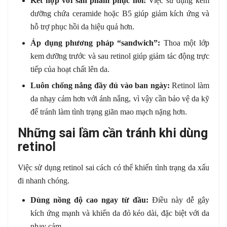
Kết hợp với sản phẩm phục hồi:
Việc sử dụng kem
dưỡng chứa ceramide hoặc B5 giúp giảm kích ứng và
hỗ trợ phục hồi da hiệu quả hơn.
Áp dụng phương pháp “sandwich”:
Thoa một lớp
kem dưỡng trước và sau retinol giúp giảm tác động trực
tiếp của hoạt chất lên da.
Luôn chống nắng đầy đủ vào ban ngày:
Retinol làm
da nhạy cảm hơn với ánh nắng, vì vậy cần bảo vệ da kỹ
để tránh làm tình trạng giãn mao mạch nặng hơn.
Những sai lầm cần tránh khi dùng
retinol
Việc sử dụng retinol sai cách có thể khiến tình trạng da xấu
đi nhanh chóng.
Dùng nồng độ cao ngay từ đầu:
Điều này dễ gây
kích ứng mạnh và khiến da đỏ kéo dài, đặc biệt với da
nhạy cảm.