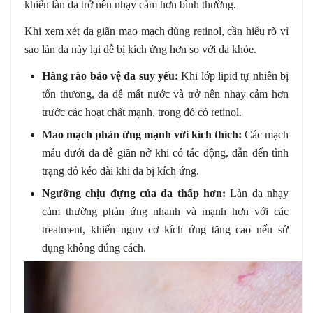
khiến làn da trở nên nhạy cảm hơn bình thường.
Khi xem xét da giãn mao mạch dùng retinol, cần hiểu rõ vì
sao làn da này lại dễ bị kích ứng hơn so với da khỏe.
Hàng rào bảo vệ da suy yếu:
Khi lớp lipid tự nhiên bị
tổn thương, da dễ mất nước và trở nên nhạy cảm hơn
trước các hoạt chất mạnh, trong đó có retinol.
Mao mạch phản ứng mạnh với kích thích:
Các mạch
máu dưới da dễ giãn nở khi có tác động, dẫn đến tình
trạng đỏ kéo dài khi da bị kích ứng.
Ngưỡng chịu đựng của da thấp hơn:
Làn da nhạy
cảm thường phản ứng nhanh và mạnh hơn với các
treatment, khiến nguy cơ kích ứng tăng cao nếu sử
dụng không đúng cách.