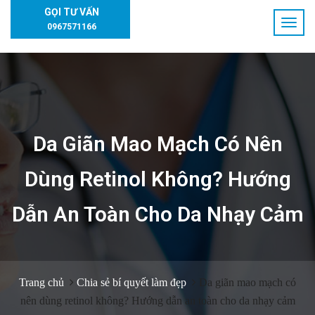
GỌI TƯ VẤN
0967571166
Da Giãn Mao Mạch Có Nên
Dùng Retinol Không? Hướng
Dẫn An Toàn Cho Da Nhạy Cảm
Trang chủ
Chia sẻ bí quyết làm đẹp
Da giãn mao mạch có
nên dùng retinol không? Hướng dẫn an toàn cho da nhạy cảm