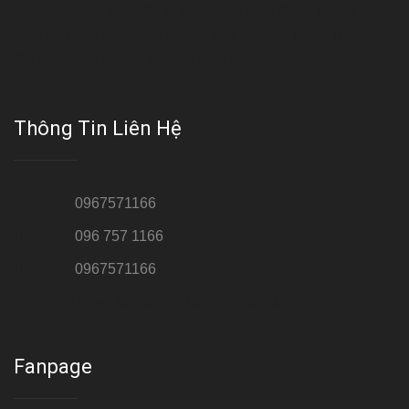
hiện đại và quy trình điều trị theo chuẩn quốc tế, Da liễu - Thẩm
mỹ Thái Hà tự hào là một thương hiệu thẩm mỹ uy tín, luôn mang
đến cho khách dịch vụ làm đẹp hoàn hảo!!
Thông Tin Liên Hệ
Hotline 1:
0967571166
Hotline 2:
096 757 1166
Hotline 3:
0967571166
Cơ sở : Số 8 ngõ 26 Hoàng Cầu, Đống Đa, Hà Nội
Fanpage