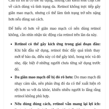
Câu trả lời là có thể sử dụng, nhưng cần kiểm soát chặt chẽ
về cách dùng và tình trạng da. Retinol không trực tiếp gây
giãn mao mạch, nhưng có thể làm tình trạng trở nên nặng
hơn nếu dùng sai cách.
Để hiểu rõ hơn về giãn mao mạch có nên dùng retinol
không, cần nhìn nhận tác động của retinol trên làn da này.
Retinol có thể gây kích ứng trong giai đoạn đầu:
Khi bắt đầu sử dụng, retinol thúc đẩy quá trình thay
mới tế bào da, điều này có thể gây khô, bong tróc và đỏ
nhẹ, đặc biệt ở những người chưa từng sử dụng trước
đó.
Da giãn mao mạch dễ bị đỏ rõ hơn:
Do mao mạch đã
nhạy cảm sẵn, nên phản ứng đỏ da có thể xuất hiện rõ
rệt hơn so với da khỏe, khiến nhiều người lo lắng rằng
retinol không phù hợp.
Nếu dùng đúng cách, retinol vẫn mang lại lợi ích: