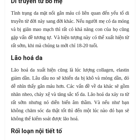
Di truyền từ bố mẹ
Tình trạng da mặt nổi gân máu có liên quan đến yếu tố di
truyền từ đời này sang đời khác. Nếu người mẹ có da mỏng
và bị giãn mao mạch thì rất có khả năng con của họ cũng
gặp vấn đề tương tự. Và hiện tượng này có thể xuất hiện từ
rất sớm, khi mà chúng ta mới chỉ 18-20 tuổi.
Lão hoá da
Lão hoá da xuất hiện cũng là lúc lượng collagen, elastin
giảm dần. Lâu dầu no sẽ khiến da bị khô và mỏng dần, đỏ
dễ nhìn thấy gân máu hơn. Các vấn đề về da khác sẽ gồm
nhăn nheo, chảy xệ và tăng sắc tố da. Lão hoá da xảy ra từ
rất sớm nhưng nó diễn biến âm thầm. Và nếu như bạn
không chăm sóc da thật tốt thì đến một lúc nào đó bạn sẽ
không thể kiểm soát được lão hoá.
Rối loạn nội tiết tố