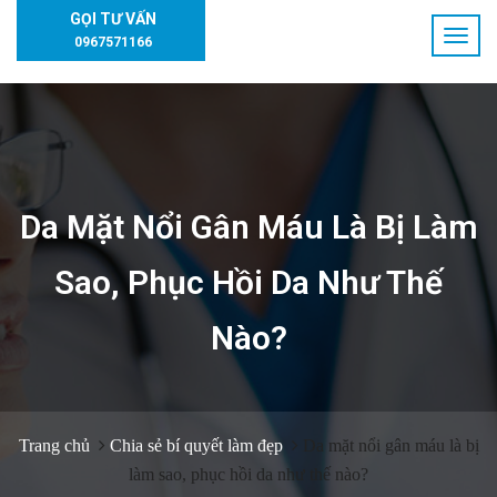
GỌI TƯ VẤN
0967571166
Da Mặt Nổi Gân Máu Là Bị Làm
Sao, Phục Hồi Da Như Thế
Nào?
Trang chủ
Chia sẻ bí quyết làm đẹp
Da mặt nổi gân máu là bị
làm sao, phục hồi da như thế nào?