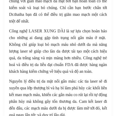
chung với giãn mao mạch da mặt bởi bạn hoàn toàn có thể
kiểm soát và loại bỏ chúng. Chỉ cần bạn bước chân tới
Dr.thaiha bạn đã có thể điều trị giãn mao mạch một cách
triệt để nhất.
Công nghệ LASER XUNG DÀI là sự lựa chọn hoàn hảo
cho những ai đang gặp tình trạng nổi gân máu ở mặt.
Không chỉ giúp loại bỏ mạch máu nhỏ dưới da mà năng
lượng laser sẽ giúp cho làn da được tái tạo một cách hiệu
quả, da trắng sáng và mịn màng hơn nhiều. Công nghệ trẻ
hoá và điều trị da liễu đạt chuẩn FDA đã được hàng ngàn
khách hàng kiểm chứng về hiệu quả và độ an toàn.
Nguyên lý điều trị da mặt nổi gân máu: các tia laser sẽ đi
xuyên qua lớp thượng bì và hạ bì làm phá hủy các khối liên
kết mao mạch máu, khiến các gân máu co rút lại rồi tự động
phân hủy mà không gây tổn thương da. Cam kết laser đi
đến đâu, các mạch máu dưới da bị được làm mờ tới đó, kết
quả ngay lập tức và duy trì lâu dài.