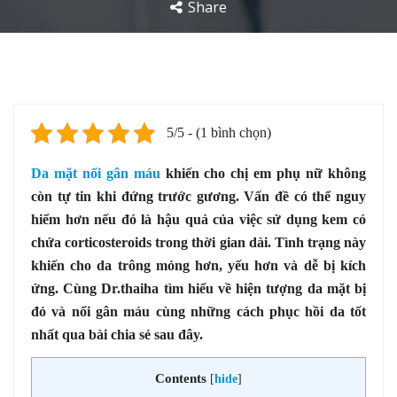
Share
5/5 - (1 bình chọn)
Da mặt nổi gân máu
khiến cho chị em phụ nữ không
còn tự tin khi đứng trước gương. Vấn đề có thể nguy
hiểm hơn nếu đó là hậu quả của việc sử dụng kem có
chứa corticosteroids trong thời gian dài. Tình trạng này
khiến cho da trông mỏng hơn, yếu hơn và dễ bị kích
ứng. Cùng Dr.thaiha tìm hiểu về hiện tượng da mặt bị
đỏ và nổi gân máu cùng những cách phục hồi da tốt
nhất qua bài chia sẻ sau đây.
Contents
[
hide
]