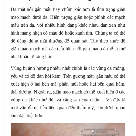
Da mặt nổi gân máu hay chính xác hơn là tình trạng giãn
mao mạch dưới da. Hiện tượng giãn hoặc phình các mạch
máu trên da, với nhiều hình dạng khác nhau đan xen như
hình mạng nhện có màu đỏ hoặc xanh tím. Chúng ta có thể
dễ dàng dùng mắt thường để quan sát. Tuỳ theo mức độ
giãn mao mạch mà các dấu hiệu nổi gân máu có thể là mờ
nhạt hoặc rõ ràng hơn.
Vùng bị ảnh hưởng nhiều nhất chính là các vùng da mỏng,
yếu và có độ đàn hồi kém. Trên gương mặt, gân máu có thể
xuất hiện ở hai bên má, phần mũi hoặc hai bên quai hàm,
thái dương. Ngoài ra, giãn mao mạch có thể xuất hiện ở các
vùng da khác như đùi và cẳng sau của chân… Và đây là
một vấn đề da liễu liên quan đến thẩm mỹ, cần được quan
tâm đặc biệt hơn.