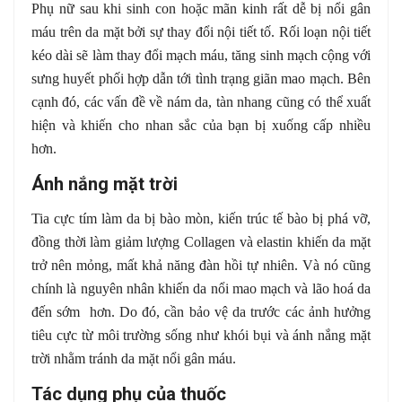
Phụ nữ sau khi sinh con hoặc mãn kinh rất dễ bị nổi gân
máu trên da mặt bởi sự thay đổi nội tiết tố. Rối loạn nội tiết
kéo dài sẽ làm thay đổi mạch máu, tăng sinh mạch cộng với
sưng huyết phối hợp dẫn tới tình trạng giãn mao mạch. Bên
cạnh đó, các vấn đề về nám da, tàn nhang cũng có thể xuất
hiện và khiến cho nhan sắc của bạn bị xuống cấp nhiều
hơn.
Ánh nắng mặt trời
Tia cực tím làm da bị bào mòn, kiến trúc tế bào bị phá vỡ,
đồng thời làm giảm lượng Collagen và elastin khiến da mặt
trở nên mỏng, mất khả năng đàn hồi tự nhiên. Và nó cũng
chính là nguyên nhân khiến da nổi mao mạch và lão hoá da
đến sớm hơn. Do đó, cần bảo vệ da trước các ảnh hưởng
tiêu cực từ môi trường sống như khói bụi và ánh nắng mặt
trời nhằm tránh da mặt nổi gân máu.
Tác dụng phụ của thuốc