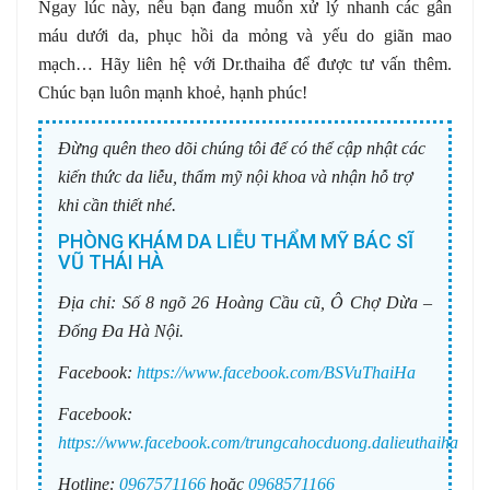
Ngay lúc này, nếu bạn đang muốn xử lý nhanh các gân
máu dưới da, phục hồi da mỏng và yếu do giãn mao
mạch… Hãy liên hệ với Dr.thaiha để được tư vấn thêm.
Chúc bạn luôn mạnh khoẻ, hạnh phúc!
Đừng quên theo dõi chúng tôi để có thể cập nhật các
kiến thức da liễu, thẩm mỹ nội khoa và nhận hỗ trợ
khi cần thiết nhé.
PHÒNG KHÁM DA LIỄU THẨM MỸ BÁC SĨ
VŨ THÁI HÀ
Địa chỉ:
Số 8 ngõ 26 Hoàng Cầu cũ, Ô Chợ Dừa –
Đống Đa Hà Nội.
Facebook:
https://www.facebook.com/BSVuThaiHa
Facebook:
https://www.facebook.com/trungcahocduong.dalieuthaiha
Hotline:
0967571166
hoặc
0968571166