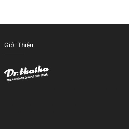
Giới Thiệu
Với đội ngũ bác sỹ chuyên khoa giàu kinh nghệm, trang thiết bị
hiện đại và quy trình điều trị theo chuẩn quốc tế, Da liễu - Thẩm
mỹ Thái Hà tự hào là một thương hiệu thẩm mỹ uy tín, luôn mang
đến cho khách dịch vụ làm đẹp hoàn hảo!!