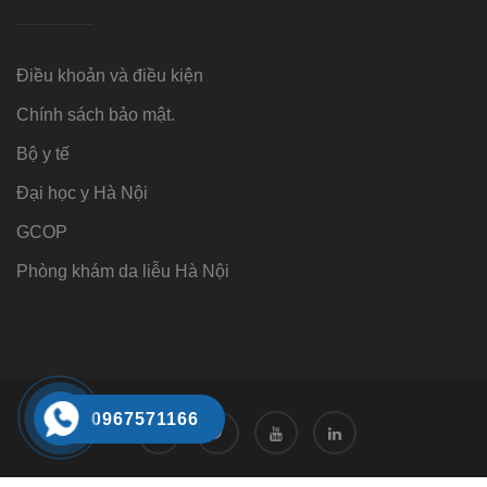
Điều khoản và điều kiện
Chính sách bảo mật.
Bộ y tế
Đại học y Hà Nội
GCOP
Phòng khám da liễu Hà Nội
0967571166