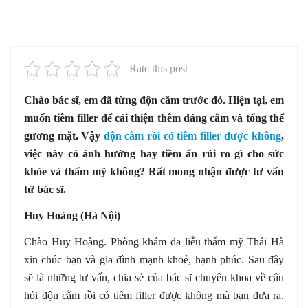
Rate this post
Chào bác sĩ, em đã từng độn cằm trước đó. Hiện tại, em
muốn tiêm filler để cải thiện thêm dáng cằm và tổng thể
gương mặt. Vậy
độn cằm rồi có tiêm filler được không
,
việc này có ảnh hưởng hay tiềm ẩn rủi ro gì cho sức
khỏe và thẩm mỹ không? Rất mong nhận được tư vấn
từ bác sĩ.
Huy Hoàng (Hà Nội)
Chào Huy Hoàng. Phòng khám da liễu thẩm mỹ Thái Hà
xin chúc bạn và gia đình mạnh khoẻ, hạnh phúc. Sau đây
sẽ là những tư vấn, chia sẻ của bác sĩ chuyên khoa về câu
hỏi độn cằm rồi có tiêm filler được không mà bạn đưa ra,