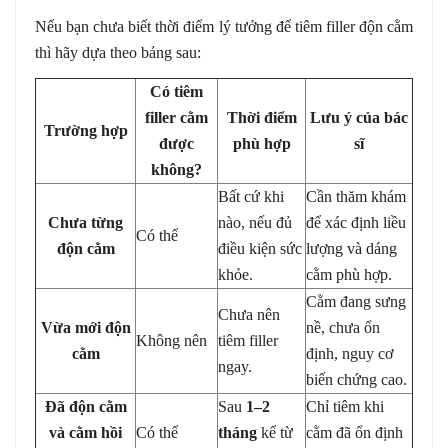
Nếu bạn chưa biết thời điểm lý tưởng để tiêm filler độn cằm
thì hãy dựa theo bảng sau:
Có tiêm
filler cằm
Thời điểm
Lưu ý của bác
Trường hợp
được
phù hợp
sĩ
không?
Bất cứ khi
Cần thăm khám
Chưa từng
nào, nếu đủ
để xác định liều
Có thể
độn cằm
điều kiện sức
lượng và dáng
khỏe.
cằm phù hợp.
Cằm đang sưng
Chưa nên
Vừa mới độn
nề, chưa ổn
Không nên
tiêm filler
cằm
định, nguy cơ
ngay.
biến chứng cao.
Đã độn cằm
Sau
1–2
Chỉ tiêm khi
và cằm hồi
Có thể
tháng
kể từ
cằm đã ổn định