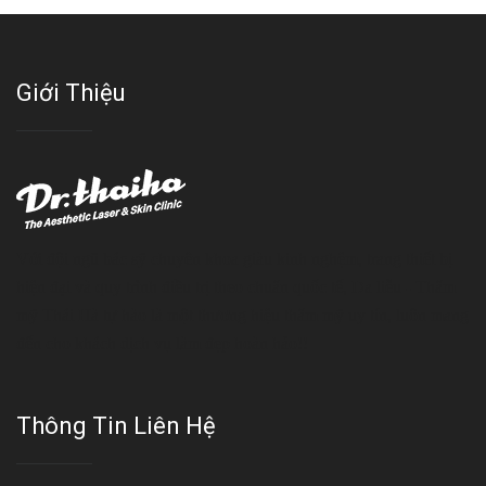
Giới Thiệu
Với đội ngũ bác sỹ chuyên khoa giàu kinh nghệm, trang thiết bị
hiện đại và quy trình điều trị theo chuẩn quốc tế, Da liễu - Thẩm
mỹ Thái Hà tự hào là một thương hiệu thẩm mỹ uy tín, luôn mang
đến cho khách dịch vụ làm đẹp hoàn hảo!!
Thông Tin Liên Hệ