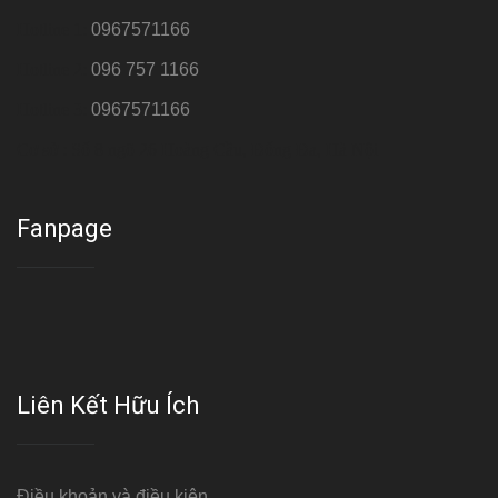
Hotline 1:
0967571166
Hotline 2:
096 757 1166
Hotline 3:
0967571166
Cơ sở : Số 8 ngõ 26 Hoàng Cầu, Đống Đa, Hà Nội
Fanpage
Liên Kết Hữu Ích
Điều khoản và điều kiện