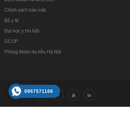
Chính sách bảo mật.
Bộ y tế
Đại học y Hà Nội
GCOP
Phòng khám da liễu Hà Nội
0967571166
Tư vấn
Tư vấn trực tuyến 24/7
0968221166
Đặt hẹn