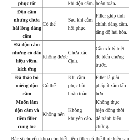
phục tốt
khi độn cằm.
hoàn toàn.
Độn cằm
Filler giúp tinh
nhưng chưa
Sau khi cằm
Có thể
chỉnh dáng cằm,
hài lòng dáng
hồi phục.
tăng độ hài hòa.
cằm
Đã độn cằm
Cần xử lý triệt
nhưng có dấu
Chưa xác
Không được
để biến chứng
hiệu viêm,
định.
trước.
kích ứng
Đã tháo bỏ
Khi cằm
Filler là giải
miếng độn
Có thể
phục hồi
pháp ít xâm lấn
cằm
hoàn toàn.
hơn.
Muốn làm
Không thực
độn cằm và
Không
hiện đồng thời
Không nên
tiêm filler
khuyến cáo.
để tránh biến
cùng lúc
chứng.
Bác sĩ chuyên khoa cho biết, tiêm filler có thể thực hiện sau