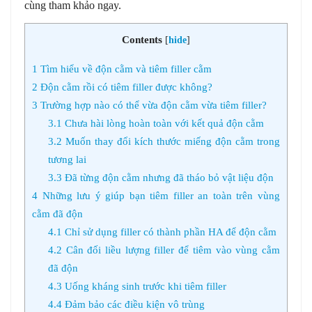
cùng tham khảo ngay.
Contents
[
hide
]
1
Tìm hiểu về độn cằm và tiêm filler cằm
2
Độn cằm rồi có tiêm filler được không?
3
Trường hợp nào có thể vừa độn cằm vừa tiêm filler?
3.1
Chưa hài lòng hoàn toàn với kết quả độn cằm
3.2
Muốn thay đổi kích thước miếng độn cằm trong
tương lai
3.3
Đã từng độn cằm nhưng đã tháo bỏ vật liệu độn
4
Những lưu ý giúp bạn tiêm filler an toàn trên vùng
cằm đã độn
4.1
Chỉ sử dụng filler có thành phần HA để độn cằm
4.2
Cân đối liều lượng filler để tiêm vào vùng cằm
đã độn
4.3
Uống kháng sinh trước khi tiêm filler
4.4
Đảm bảo các điều kiện vô trùng