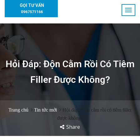
GỌI TƯ VẤN
0967571166
Hỏi Đáp: Độn Cằm Rồi Có Tiêm
Filler Được Không?
Trang chủ
Tin tức mới
Hỏi đáp: Độn cằm rồi có tiêm filler
được không?
Share