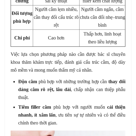
chứng
sai kỹ thuật
filler kém chất lượng
Người cằm lẹm nhiều,
Người cằm ngắn, cằm
Đối tượng
cần thay đổi cấu trúc rõ
chưa cân đối nhẹ–trung
phù hợp
rệt
bình
Thấp hơn, linh hoạt
Chi phí
Cao hơn
theo liều lượng
Việc lựa chọn phương pháp nào cần được bác sĩ chuyên
khoa thăm khám trực tiếp, đánh giá cấu trúc cằm, độ dày
mô mềm và mong muốn thẩm mỹ cá nhân.
Độn cằm
phù hợp với những trường hợp cần
thay đổi
dáng cằm rõ rệt, lâu dài
, chấp nhận can thiệp phẫu
thuật.
Tiêm filler cằm
phù hợp với người muốn
cải thiện
nhanh, ít xâm lấn
, ưu tiên sự tự nhiên và có thể điều
chỉnh theo thời gian.