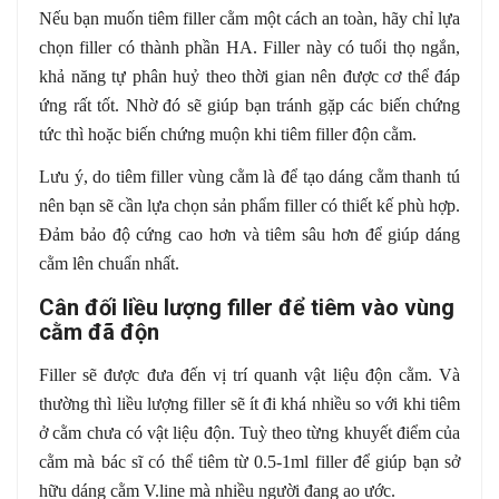
Nếu bạn muốn tiêm filler cằm một cách an toàn, hãy chỉ lựa
chọn filler có thành phần HA. Filler này có tuổi thọ ngắn,
khả năng tự phân huỷ theo thời gian nên được cơ thể đáp
ứng rất tốt. Nhờ đó sẽ giúp bạn tránh gặp các biến chứng
tức thì hoặc biến chứng muộn khi tiêm filler độn cằm.
Lưu ý, do tiêm filler vùng cằm là để tạo dáng cằm thanh tú
nên bạn sẽ cần lựa chọn sản phẩm filler có thiết kế phù hợp.
Đảm bảo độ cứng cao hơn và tiêm sâu hơn để giúp dáng
cằm lên chuẩn nhất.
Cân đối liều lượng filler để tiêm vào vùng
cằm đã độn
Filler sẽ được đưa đến vị trí quanh vật liệu độn cằm. Và
thường thì liều lượng filler sẽ ít đi khá nhiều so với khi tiêm
ở cằm chưa có vật liệu độn. Tuỳ theo từng khuyết điểm của
cằm mà bác sĩ có thể tiêm từ 0.5-1ml filler để giúp bạn sở
hữu dáng cằm V.line mà nhiều người đang ao ước.