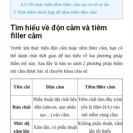
4.5
Chỉ thực hiện tiêm filler cằm tại cơ sở uy tín
5
Thời điểm thích hợp để tiêm filler độn cằm
Tìm hiểu về độn cằm và tiêm
filler cằm
Trước khi thực hiện độn cằm hoặc tiêm filler cằm, bạn có
thể dành chút thời gian để tìm hiểu về hai phương pháp
thẩm mỹ này. Sau đây là bản so sánh 2 phương pháp thẩm
mỹ cằm được bác sĩ chuyên khoa chia sẻ:
Tiêu chí
Độn cằm
Tiêm filler cằm
Phẫu thuật đặt chất liệu
Tiêm chất làm đầy (chủ
Bản chất
độn (silicon, sụn nhân
yếu là filler HA) vào
tạo…) vào cằm.
mô mềm vùng cằm.
Mức độ
Không phẫu thuật, xâm
Xâm lấn, có phẫu thuật
xâm lấn
lấn tối thiểu