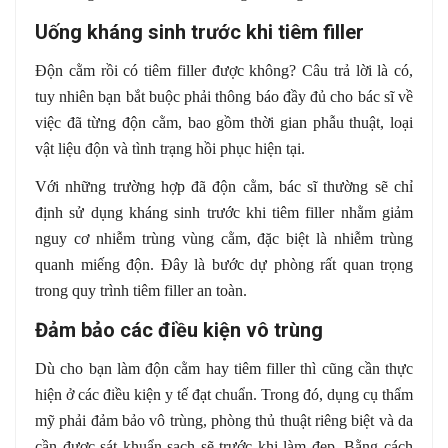
Uống kháng sinh trước khi tiêm filler
Độn cằm rồi có tiêm filler được không? Câu trả lời là có,
tuy nhiên bạn bắt buộc phải thông báo đầy đủ cho bác sĩ về
việc đã từng độn cằm, bao gồm thời gian phẫu thuật, loại
vật liệu độn và tình trạng hồi phục hiện tại.
Với những trường hợp đã độn cằm, bác sĩ thường sẽ chỉ
định sử dụng kháng sinh trước khi tiêm filler nhằm giảm
nguy cơ nhiễm trùng vùng cằm, đặc biệt là nhiễm trùng
quanh miếng độn. Đây là bước dự phòng rất quan trọng
trong quy trình tiêm filler an toàn.
Đảm bảo các điều kiện vô trùng
Dù cho bạn làm độn cằm hay tiêm filler thì cũng cần thực
hiện ở các điều kiện y tế đạt chuẩn. Trong đó, dụng cụ thẩm
mỹ phải đảm bảo vô trùng, phòng thủ thuật riêng biệt và da
cần được sát khuẩn sạch sẽ trước khi làm đẹp. Bằng cách