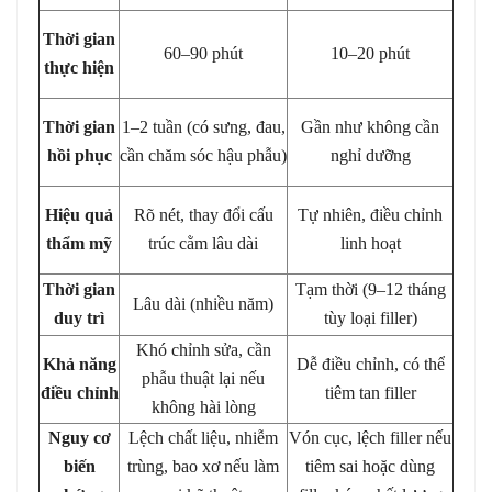
Thời gian
60–90 phút
10–20 phút
thực hiện
Thời gian
1–2 tuần (có sưng, đau,
Gần như không cần
hồi phục
cần chăm sóc hậu phẫu)
nghỉ dưỡng
Hiệu quả
Rõ nét, thay đổi cấu
Tự nhiên, điều chỉnh
thẩm mỹ
trúc cằm lâu dài
linh hoạt
Thời gian
Tạm thời (9–12 tháng
Lâu dài (nhiều năm)
duy trì
tùy loại filler)
Khó chỉnh sửa, cần
Khả năng
Dễ điều chỉnh, có thể
phẫu thuật lại nếu
điều chỉnh
tiêm tan filler
không hài lòng
Nguy cơ
Lệch chất liệu, nhiễm
Vón cục, lệch filler nếu
biến
trùng, bao xơ nếu làm
tiêm sai hoặc dùng