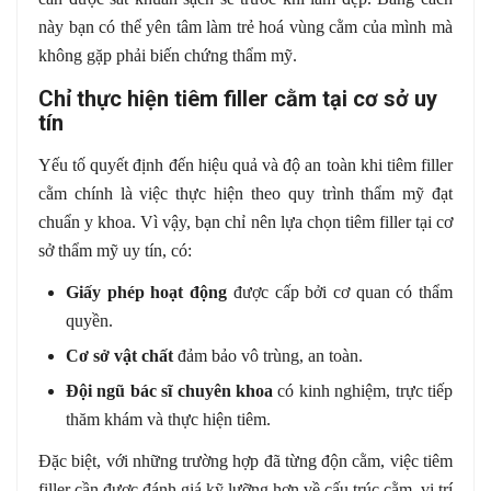
này bạn có thể yên tâm làm trẻ hoá vùng cằm của mình mà
không gặp phải biến chứng thẩm mỹ.
Chỉ thực hiện tiêm filler cằm tại cơ sở uy
tín
Yếu tố quyết định đến hiệu quả và độ an toàn khi tiêm filler
cằm chính là việc thực hiện theo quy trình thẩm mỹ đạt
chuẩn y khoa. Vì vậy, bạn chỉ nên lựa chọn tiêm filler tại cơ
sở thẩm mỹ uy tín, có:
Giấy phép hoạt động
được cấp bởi cơ quan có thẩm
quyền.
Cơ sở vật chất
đảm bảo vô trùng, an toàn.
Đội ngũ bác sĩ chuyên khoa
có kinh nghiệm, trực tiếp
thăm khám và thực hiện tiêm.
Đặc biệt, với những trường hợp đã từng độn cằm, việc tiêm
filler cần được đánh giá kỹ lưỡng hơn về cấu trúc cằm, vị trí