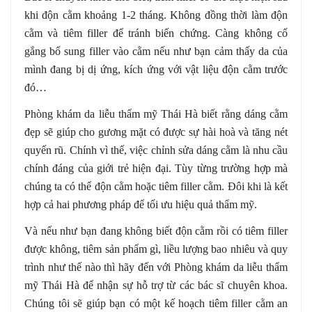
khi độn cằm khoảng 1-2 tháng. Không đồng thời làm độn
cằm và tiêm filler để tránh biến chứng. Càng không cố
gắng bổ sung filler vào cằm nếu như bạn cảm thấy da của
mình đang bị dị ứng, kích ứng với vật liệu độn cằm trước
đó…
Phòng khám da liễu thẩm mỹ Thái Hà biết rằng dáng cằm
đẹp sẽ giúp cho gương mặt có được sự hài hoà và tăng nét
quyến rũ. Chính vì thế, việc chỉnh sửa dáng cằm là nhu cầu
chính đáng của giới trẻ hiện đại. Tùy từng trường hợp mà
chúng ta có thể độn cằm hoặc tiêm filler cằm. Đôi khi là kết
hợp cả hai phương pháp để tối ưu hiệu quả thẩm mỹ.
Và nếu như bạn đang không biết độn cằm rồi có tiêm filler
được không, tiêm sản phẩm gì, liều lượng bao nhiêu và quy
trình như thế nào thì hãy đến với Phòng khám da liễu thẩm
mỹ Thái Hà để nhận sự hỗ trợ từ các bác sĩ chuyên khoa.
Chúng tôi sẽ giúp bạn có một kế hoạch tiêm filler cằm an