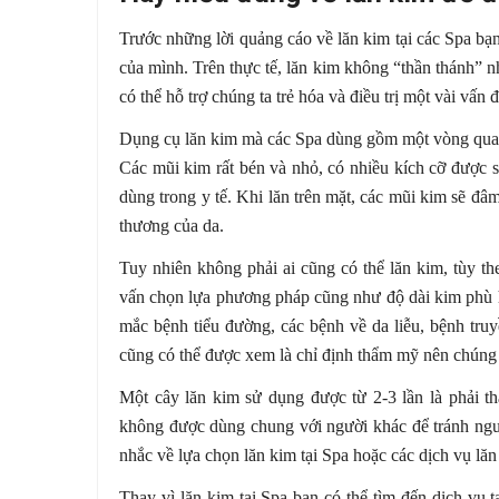
Trước những lời quảng cáo về lăn kim tại các Spa bạ
của mình. Trên thực tế, lăn kim không “thần thánh” 
có thể hỗ trợ chúng ta trẻ hóa và điều trị một vài vấ
Dụng cụ lăn kim mà các Spa dùng gồm một vòng quay 
Các mũi kim rất bén và nhỏ, có nhiều kích cỡ được s
dùng trong y tế. Khi lăn trên mặt, các mũi kim sẽ đâm
thương của da.
Tuy nhiên không phải ai cũng có thể lăn kim, tùy th
vấn chọn lựa phương pháp cũng như độ dài kim phù 
mắc bệnh tiểu đường, các bệnh về da liễu, bệnh tru
cũng có thể được xem là chỉ định thẩm mỹ nên chúng 
Một cây lăn kim sử dụng được từ 2-3 lần là phải t
không được dùng chung với người khác để tránh nguy
nhắc về lựa chọn lăn kim tại Spa hoặc các dịch vụ lă
Thay vì lăn kim tại Spa bạn có thể tìm đến dịch vụ