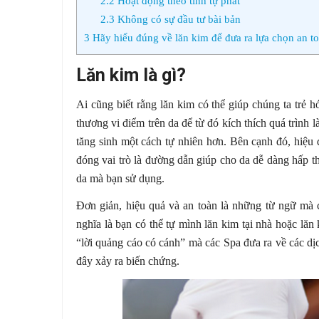
2.2
Hoạt động theo tính tự phát
2.3
Không có sự đầu tư bài bản
3
Hãy hiểu đúng về lăn kim để đưa ra lựa chọn an t
Lăn kim là gì?
Ai cũng biết rằng lăn kim có thể giúp chúng ta trẻ h
thương vi điểm trên da để từ đó kích thích quá trình
tăng sinh một cách tự nhiên hơn. Bên cạnh đó, hiệu 
đóng vai trò là đường dẫn giúp cho da dễ dàng hấp 
da mà bạn sử dụng.
Đơn giản, hiệu quả và an toàn là những từ ngữ mà 
nghĩa là bạn có thể tự mình lăn kim tại nhà hoặc lă
“lời quảng cáo có cánh” mà các Spa đưa ra về các dịc
đây xảy ra biến chứng.