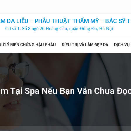
M DA LIỄU – PHẪU THUẬT THẨM MỸ – BÁC SỸ T
Cơ sở 1: Số 8 ngõ 26 Hoàng Cầu, quận Đống Đa, Hà Nội
XỬ LÝ BIẾN CHỨNG HẬU PHẪU
ĐIỀU TRỊ VÀ LÀM ĐẸP DA
DỊCH VỤ
m Tại Spa Nếu Bạn Vẫn Chưa Đọc