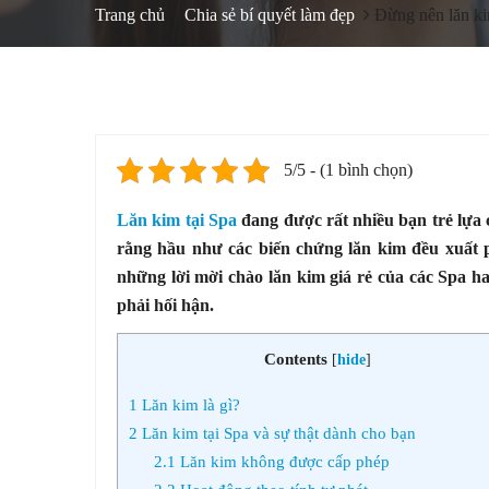
Trang chủ
Chia sẻ bí quyết làm đẹp
Đừng nên lăn ki
5/5 - (1 bình chọn)
Lăn kim tại Spa
đang được rất nhiều bạn trẻ lựa c
rằng hầu như các biến chứng lăn kim đều xuất p
những lời mời chào lăn kim giá rẻ của các Spa h
phải hối hận.
Contents
[
hide
]
1
Lăn kim là gì?
2
Lăn kim tại Spa và sự thật dành cho bạn
2.1
Lăn kim không được cấp phép