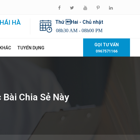
HÁI HÀ
Thứ Hai - Chủ nhật
08h30 AM - 08h00 PM
GỌI TƯ VẤN
 KHÁC
TUYỂN DỤNG
0967571166
 Bài Chia Sẻ Này