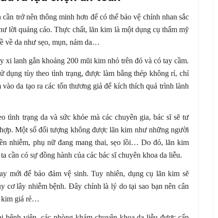
n cần trở nên thông minh hơn để có thể bảo vệ chính nhan sắc
như lời quảng cáo. Thực chất, lăn kim là một dụng cụ thẩm mỹ
n đề về da như sẹo, mụn, nám da…
xi lanh gắn khoảng 200 mũi kim nhỏ trên đó và có tay cầm.
ử dụng tùy theo tình trạng, được làm bằng thép không rỉ, chỉ
 vào da tạo ra các tổn thương giả để kích thích quá trình lành
eo tình trạng da và sức khỏe mà các chuyên gia, bác sĩ sẽ tư
hợp. Một số đối tượng không được lăn kim như những người
yền nhiễm, phụ nữ đang mang thai, sẹo lồi… Do đó, lăn kim
ta cần có sự đồng hành của các bác sĩ chuyên khoa da liễu.
hay mới để bảo đảm vệ sinh. Tuy nhiên, dụng cụ lăn kim sẽ
 cơ lây nhiễm bệnh. Đây chính là lý do tại sao bạn nên cân
n kim giá rẻ…
 tại bệnh viện, các phòng khám chuyên khoa da liễu được cấp