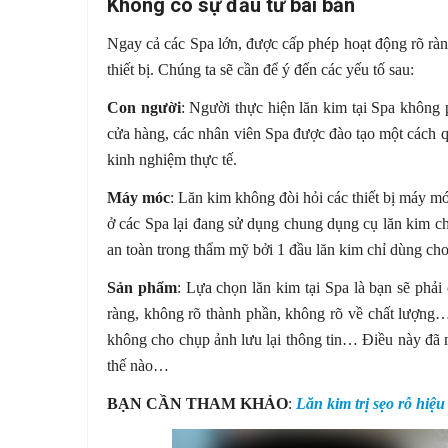
Không có sự đầu tư bài bản
Ngay cả các Spa lớn, được cấp phép hoạt động rõ ràn
thiết bị. Chúng ta sẽ cần để ý đến các yếu tố sau:
Con người
: Người thực hiện lăn kim tại Spa không 
cửa hàng, các nhân viên Spa được đào tạo một cách qua 
kinh nghiệm thực tế.
Máy móc
: Lăn kim không đòi hỏi các thiết bị máy m
ở các Spa lại đang sử dụng chung dụng cụ lăn kim c
an toàn trong thẩm mỹ bởi 1 đầu lăn kim chỉ dùng ch
Sản phẩm
: Lựa chọn lăn kim tại Spa là bạn sẽ ph
ràng, không rõ thành phần, không rõ về chất lượng
không cho chụp ảnh lưu lại thông tin… Điều này đã 
thế nào…
BẠN CẦN THAM KHẢO
:
Lăn kim trị sẹo rỗ hiệ