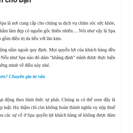
 Spa là nơi cung cấp cho chúng ta dịch vụ chăm sóc sức khỏe,
phẩm làm đẹp có nguồn gốc thiên nhiên… Nói như vậy là Spa
gồm điều trị da liễu với lăn kim.
t động nằm ngoài quy định. Mọi quyền lợi của khách hàng đều
a. Nếu như Spa nào đó dám “khẳng định” mình được thực hiện
hứng minh về điều này nhé.
 hơn? Chuyên gia tư vấn
ạt động theo hình thức tự phát. Chúng ta có thể xem đây là
áp luật. Họ thậm chí còn không hoàn thành nghĩa vụ nộp thuế
ả ra các sự cố ở Spa quyền lợi khách hàng sẽ không được đảm