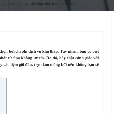
m tại Spa nếu bạn vẫn chưa đọc bài chia sẻ này
họn bởi chi phí dịch vụ khá thấp. Tuy nhiên, bạn có biết
hát từ Spa không uy tín. Do đó, hãy thật cảnh giác với
ay các tiệm gội đầu, tiệm làm móng bởi nếu không bạn sẽ