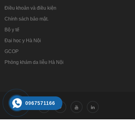
Điều khoản và điều kiện
Chính sách bảo mật.
Bộ y tế
Đại học y Hà Nội
GCOP
Phòng khám da liễu Hà Nội
0967571166
Tư vấn
Tư vấn trực tuyến 24/7
0968221166