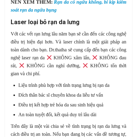
NÊN XEM THÊM:
Rạn da có ngứa không, bí kíp kiểm
soát rạn da ngứa bụng
Laser loại bỏ rạn da lưng
Với các vết rạn lưng lâu năm bạn sẽ cần đến các công nghệ
điều trị hiện đại hơn. Và laser chính là một giải pháp an
toàn dành cho bạn. Dr.thaiha sẽ cung cấp đến bạn các công
nghệ laser rạn da
KHÔNG xâm lấn,
KHÔNG đau
rát,
KHÔNG cần nghỉ dưỡng,
KHÔNG tốn thời
gian và chi phí.
Liệu trình phù hợp với tình trạng lưng bị rạn da
Đích thân bác sĩ chuyên khoa da liễu tư vấn
Điều trị kết hợp trẻ hóa da sau sinh hiệu quả
An toàn tuyệt đối, kết quả duy trì lâu dài
Trên đây là một vài chia sẻ về tình trạng bị rạn da lưng và
cách điều trị an toàn. Nếu bạn đang bị các vấn đề tương tự,