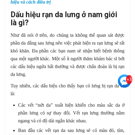
hiệu và cách điều trị
Dấu hiệu rạn da lưng ở nam giới
là gì?
Như đã nói ở trên, do chúng ta không thể quan sát được
phần da đằng sau lưng nên việc phát hiện ra rạn lưng sẽ rất
khó khăn. Đa phần các bạn nam sẽ nhận biết bệnh thông
qua một người khác. Một số ít người thăm khám bác sĩ bởi
các dấu hiệu ngứa bất thường và được chẩn đoán là bị rạn
da lưng.
+3
Tuy nhiên, các dấu hiệu cho thấy bạn có lưng bị rạn da sẽ
là:
Các vết “nứt da” xuất hiện khiến cho màu sắc da ở
phần lưng có sự thay đổi. Vết rạn lưng thường nằm
ngang và có độ dài ngắn khác nhau.
Ban đầu các vết rạn da sau lưng sẽ có màu đỏ, tím,