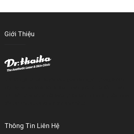
Giới Thiệu
Với đội ngũ bác sỹ chuyên khoa giàu kinh nghệm, trang thiết bị
hiện đại và quy trình điều trị theo chuẩn quốc tế, Da liễu - Thẩm
mỹ Thái Hà tự hào là một thương hiệu thẩm mỹ uy tín, luôn mang
đến cho khách dịch vụ làm đẹp hoàn hảo!!
Thông Tin Liên Hệ