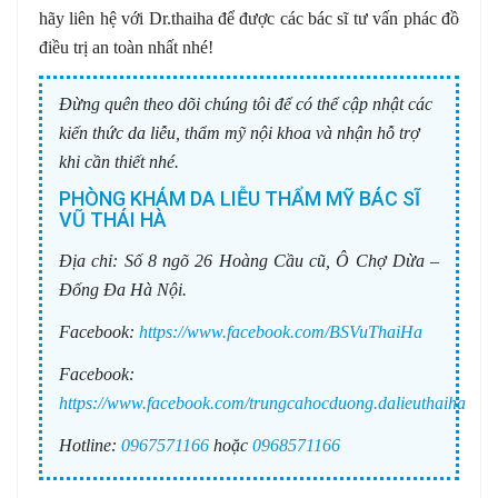
hãy liên hệ với Dr.thaiha để được các bác sĩ tư vấn phác đồ
điều trị an toàn nhất nhé!
Đừng quên theo dõi chúng tôi để có thể cập nhật các
kiến thức da liễu, thẩm mỹ nội khoa và nhận hỗ trợ
khi cần thiết nhé.
PHÒNG KHÁM DA LIỄU THẨM MỸ BÁC SĨ
VŨ THÁI HÀ
Địa chỉ:
Số 8 ngõ 26 Hoàng Cầu cũ, Ô Chợ Dừa –
Đống Đa Hà Nội.
Facebook:
https://www.facebook.com/BSVuThaiHa
Facebook:
https://www.facebook.com/trungcahocduong.dalieuthaiha
Hotline:
0967571166
hoặc
0968571166