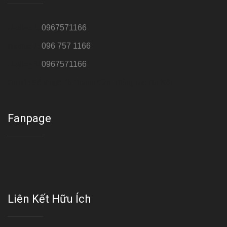
Hotline 1:
0967571166
Hotline 2:
096 757 1166
Hotline 3:
0967571166
Cơ sở : Số 8 ngõ 26 Hoàng Cầu, Đống Đa, Hà Nội
Fanpage
Liên Kết Hữu Ích