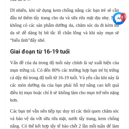
Dĩ nhiên, khi sử dụng kem chống nắng các bạn trẻ sẽ cần
+3
đầu tư thêm tẩy trang cho da và sữa rửa mặt dịu nhẹ. Nếu
không có các sản phẩm dưỡng da, chăm sóc da đi kèm thì
da sẽ dễ dàng bị bít tắc lỗ chân lông và khi này mụn sẽ
“biểu tình”đấy nhé.
Giai đoạn từ 16-19 tuổi
Vấn đề của da trong độ tuổi này chính là sự xuất hiện của
mụn trứng cá. Có đến 80% các trường hợp bạn trẻ bị trứng
cá dậy thì trong độ tuổi từ 16-19 tuổi. Và yêu cầu khi này là
các món dưỡng da của bạn phải hỗ trợ nâng cao kết quả
điều trị mụn hoặc chí ít sẽ không làm cho mụn trở nên nặng
hơn.
Các bạn trẻ vẫn nên tiếp tục duy trì các thói quen chăm sóc
và bảo vệ da với sữa rửa mặt, nước tẩy trang, kem chống
nắng. Có thể kết hợp tẩy tế bào chết 2 lần mỗi tuần để làm