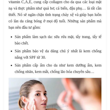
vitamin C,A,E, cung cấp collagen cho da qua các loại mặt
nạ và thực phẩm như quả bơ, cá biển, đậu phụ… là rất cần
thiết. Nó sẽ ngăn chặn tình trạng chảy xệ và giúp bạn luôn
có làn da căng bóng ở mọi độ tuổi. Những sản phẩm mà
bạn nên đầu tư gồm:
Sản phẩm làm sạch da: sữa rửa mặt, tẩy trang, tẩy tế
bào chết.
Sản phẩm bảo vệ da đáng chú ý nhất là kem chống
nắng với SPF từ 30.
Sản phẩm cấp ẩm cho da như kem dưỡng ẩm, kem
chống nhăn, kem mắt, chống lão hóa chuyên sâu…