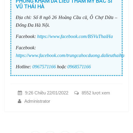
PHÒNG KHÁM DA LIỄU THẨM MỸ BÁC SĨ
VŨ THÁI HÀ
Địa chỉ:
Số 8 ngõ 26 Hoàng Cầu cũ, Ô Chợ Dừa –
Đống Đa Hà Nội.
Facebook:
https://www.facebook.com/BSVuThaiHa
Facebook:
https://www.facebook.com/trungcahocduong.dalieuthaiha
Hotline:
0967571166
hoặc
0968571166
9:26 Chiều 22/01/2022
8552 lượt xem
Administrator