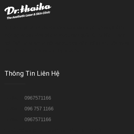
Với đội ngũ bác sỹ chuyên khoa giàu kinh nghệm, trang thiết bị
hiện đại và quy trình điều trị theo chuẩn quốc tế, Da liễu - Thẩm
mỹ Thái Hà tự hào là một thương hiệu thẩm mỹ uy tín, luôn mang
đến cho khách dịch vụ làm đẹp hoàn hảo!!
Thông Tin Liên Hệ
Hotline 1:
0967571166
Hotline 2:
096 757 1166
Hotline 3:
0967571166
Cơ sở : Số 8 ngõ 26 Hoàng Cầu, Đống Đa, Hà Nội