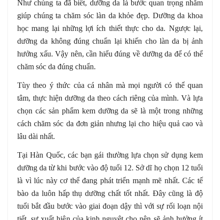
Như chúng ta đã biết, dưỡng da là bước quan trọng nhằm
giúp chúng ta chăm sóc làn da khỏe đẹp. Dưỡng da khoa
học mang lại những lợi ích thiết thực cho da. Ngược lại,
dưỡng da không đúng chuẩn lại khiến cho làn da bị ảnh
hưởng xấu. Vậy nên, cần hiểu đúng về dưỡng da để có thể
chăm sóc da đúng chuẩn.
Tùy theo ý thức của cá nhân mà mọi người có thể quan
tâm, thực hiện dưỡng da theo cách riêng của mình. Và lựa
chọn các sản phẩm kem dưỡng da sẽ là một trong những
cách chăm sóc da đơn giản nhưng lại cho hiệu quả cao và
lâu dài nhất.
Tại Hàn Quốc, các bạn gái thường lựa chọn sử dụng kem
dưỡng da từ khi bước vào độ tuổi 12. Sở dĩ họ chọn 12 tuổi
là vì lúc này cơ thể đang phát triển mạnh mẽ nhất. Các tế
bào da luôn hấp thụ dưỡng chất tốt nhất. Đây cũng là độ
tuổi bắt đầu bước vào giai đoạn dậy thì với sự rối loạn nội
tiết, sự xuất hiện của kinh nguyệt cho nên sẽ ảnh hưởng ít