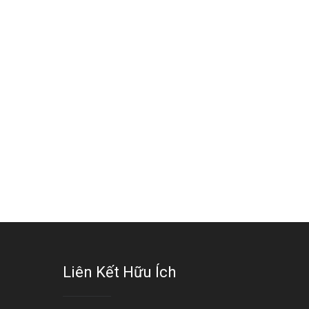
ch, rủi ro và cách
là gì? Có phù hợp
ử dụng an toàn
với mọi loại da?
te this post Trị mụn bằng baking
Rate this post Kem dưỡng khô
da là mẹo chăm sóc da được ...
chứa dầu là lựa chọn phổ biến của ..
07/02/2022
3000 xem
07/02/2022
3000 xe
Liên Kết Hữu Ích