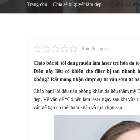
Trang chủ
Chia sẻ bí quyết làm đẹp
Hỏi đáp: Có nên 
Rate this post
Chào bác sĩ, tôi đang muốn làm laser trẻ hóa da to
Điều này liệu có khiến cho filler bị tan nhanh 
không? Rất mong nhận được sự tư vấn sớm từ bác
Chào bạn! lời đầu tiên phòng khám da liễu thẩm mỹ 
đẹp. Về vấn đề “Có nên làm laser ngay sau khi vừa ti
vấn để bạn có thể tham khảo và lựa chọn sau: