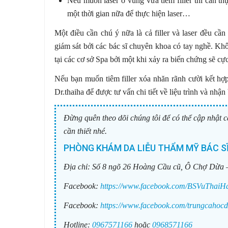
Nếu muốn laser ở vùng vừa tiêm filler thì cần th
một thời gian nữa để thực hiện laser…
Một điều cần chú ý nữa là cả filler và laser đều cầ
giám sát bởi các bác sĩ chuyên khoa có tay nghề. Khôn
tại các cơ sở Spa bởi một khi xảy ra biến chứng sẽ c
Nếu bạn muốn tiêm filler xóa nhăn rãnh cười kết hợp 
Dr.thaiha để được tư vấn chi tiết về liệu trình và nhận
Đừng quên theo dõi chúng tôi để có thể cập nhật c
cần thiết nhé.
PHÒNG KHÁM DA LIỄU THẨM MỸ BÁC SĨ
Địa chỉ:
Số 8 ngõ 26 Hoàng Cầu cũ, Ô Chợ Dừa 
Facebook:
https://www.facebook.com/BSVuThaiH
Facebook:
https://www.facebook.com/trungcahocd
Hotline:
0967571166
hoặc
0968571166