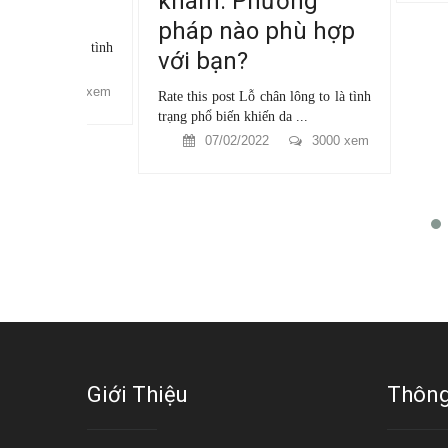
khám: Phương
pháp nào phù hợp
g to là tình
với bạn?
3000 xem
Rate this post Lỗ chân lông to là tình
trạng phổ biến khiến da ...
07/02/2022
3000 xem
Giới Thiệu
Thông