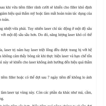
au khi vừa tiêm filler rãnh cười sẽ khiến cho filler khó định
m giảm hiệu quả thẩm mỹ hoặc làm mất hoàn toàn tác dụng của
n toàn.
ợng nhiệt vừa phải. Tuy nhiên laser chỉ tác động ở một độ sâu
da với một độ sâu sâu hơn. Do đó, năng lượng laser khó có thể
, laser trị nám hay laser triệt lông đều được trang bị với hệ
ta không cảm thấy bỏng rát khi thực hiện laser và hạn chế tổn
thì này sẽ khiến cho laser không ảnh hưởng đến hiệu quả thẩm
i tiêm filler hoặc có thể đợi sau 7 ngày tiêm để không lo ảnh
h làm laser tại vùng này. Còn các phần da khác như má, cằm,
ng.