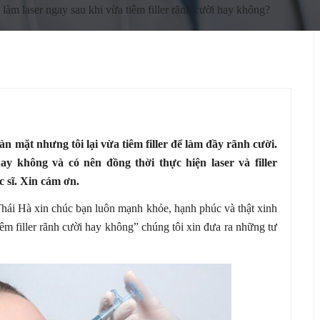
làm laser ngay sau khi vừa tiêm filler rãnh cười hay không?
àn mặt nhưng tôi lại vừa tiêm filler để làm đầy rãnh cười.
hay không và có nên đồng thời thực hiện laser và filler
 sĩ. Xin cám ơn.
Thái Hà xin chúc bạn luôn mạnh khỏe, hạnh phúc và thật xinh
êm filler rãnh cười hay không” chúng tôi xin đưa ra những tư