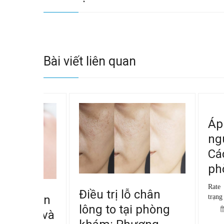
Bài viết liên quan
Áp xe 
nguy h
Cách đi
phòng 
Rate this po
Điều trị lỗ chân
trạng nhiễm tr
 chân
lông to tại phòng
07/02
iểm và