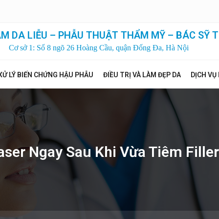
M DA LIỄU – PHẪU THUẬT THẨM MỸ – BÁC SỸ T
Cơ sở 1: Số 8 ngõ 26 Hoàng Cầu, quận Đống Đa, Hà Nội
XỬ LÝ BIẾN CHỨNG HẬU PHẪU
ĐIỀU TRỊ VÀ LÀM ĐẸP DA
DỊCH VỤ
aser Ngay Sau Khi Vừa Tiêm Fille