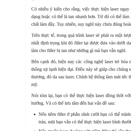
Có nhiều ý kiến cho rằng, việc thực hiện laser ngay s
dạng hoặc có thể là tan nhanh hơn. Từ đó có thể là
chất làm đầy. Tuy nhiên, suy nghĩ này chưa đúng hoà
Trên thực tế, trong quá trình laser sẽ phát ra một lư
nhất định trọng khi đó filler lại được đưa vào dưới 
làm cho filler bị tan như những gì mà bạn vẫn nghĩ.
Bên cạnh đó, hiện nay các công nghệ laser trẻ hóa da
thống xịt lạnh hiện đại. Điều này sẽ giúp cho chúng 
thương, đỏ da sau laser. Chính hệ thống làm mát tức 
mỹ.
Nói tóm lại, bạn có thể thực hiện laser đồng thời vớ
hưởng. Và có thể lưu tâm đến hai vấn đề sau:
Nếu tiêm filler ở phẫn rãnh cười bạn có thể trán
trán, mũi bạn vẫn có thể thực hiện laser bình thườ