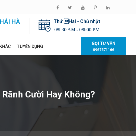
HÁI HÀ
Thứ Hai - Chủ nhật
08h30 AM - 08h00 PM
GỌI TƯ VẤN
 KHÁC
TUYỂN DỤNG
0967571166
r Rãnh Cười Hay Không?