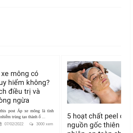
mông có
iểm không?
ều trị và
ngừa
st Áp xe mông là tình
T
5 hoạt chất peel da
ùng tạo thành ổ ...
b
nguồn gốc thiên
/2022
3000 xem