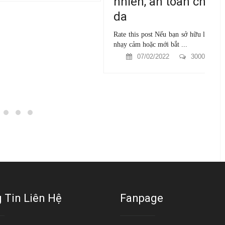
í
nhiên, an toàn cho
s
da
Ra
Rate this post Nếu bạn sở hữu làn da
so
nhạy cảm hoặc mới bắt ...
07/02/2022
3000 xem
 Tin Liên Hệ
Fanpage