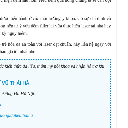
ực hiện tiêm sâu hơn. Nếu tiêm quá nông chúng ta sẽ cần đợi
n được tiến hành ở các môi trường y khoa. Có sự chỉ định và
g nên tự ý vừa tiêm filler lại vừa thực hiện laser tại nhà hay
ực kỳ nguy hiểm.
trẻ hóa da an toàn với laser đạt chuẩn, hãy liên hệ ngay với
 báo giá tốt nhất nhé!
ác kiến thức da liễu, thẩm mỹ nội khoa và nhận hỗ trợ khi
 VŨ THÁI HÀ
– Đống Đa Hà Nội.
a
uong.dalieuthaiha