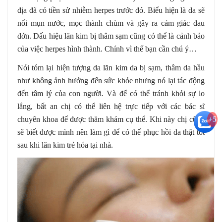
địa đã có tiền sử nhiễm herpes trước đó. Biểu hiện là da sẽ
nổi mụn nước, mọc thành chùm và gây ra cảm giác đau
đớn. Dấu hiệu lăn kim bị thâm sạm cũng có thể là cảnh báo
của việc herpes hình thành. Chính vì thế bạn cần chú ý…
Nói tóm lại hiện tượng da lăn kim da bị sạm, thâm da hầu
như không ảnh hưởng đến sức khỏe nhưng nó lại tác động
đến tâm lý của con người. Và để có thể tránh khỏi sự lo
lắng, bất an chị có thể liên hệ trực tiếp với các bác sĩ
chuyên khoa để được thăm khám cụ thể. Khi này chị cũng
+5
sẽ biết được mình nên làm gì để có thể phục hồi da thật tốt
sau khi lăn kim trẻ hóa tại nhà.