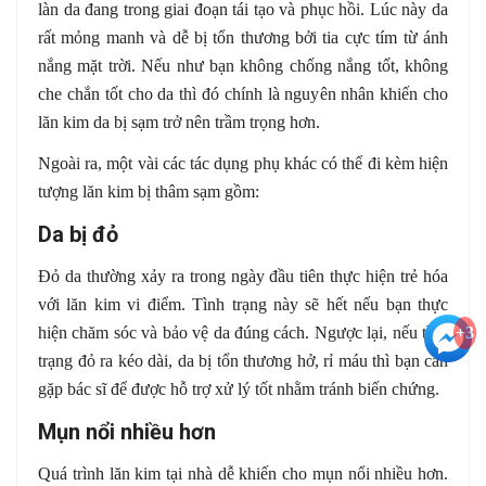
làn da đang trong giai đoạn tái tạo và phục hồi. Lúc này da
rất mỏng manh và dễ bị tổn thương bởi tia cực tím từ ánh
nắng mặt trời. Nếu như bạn không chống nắng tốt, không
che chắn tốt cho da thì đó chính là nguyên nhân khiến cho
lăn kim da bị sạm trở nên trầm trọng hơn.
Ngoài ra, một vài các tác dụng phụ khác có thể đi kèm hiện
tượng lăn kim bị thâm sạm gồm:
Da bị đỏ
Đỏ da thường xảy ra trong ngày đầu tiên thực hiện trẻ hóa
với lăn kim vi điểm. Tình trạng này sẽ hết nếu bạn thực
+3
hiện chăm sóc và bảo vệ da đúng cách. Ngược lại, nếu tình
trạng đỏ ra kéo dài, da bị tổn thương hở, rỉ máu thì bạn cần
gặp bác sĩ để được hỗ trợ xử lý tốt nhằm tránh biến chứng.
Mụn nổi nhiều hơn
Quá trình lăn kim tại nhà dễ khiến cho mụn nổi nhiều hơn.