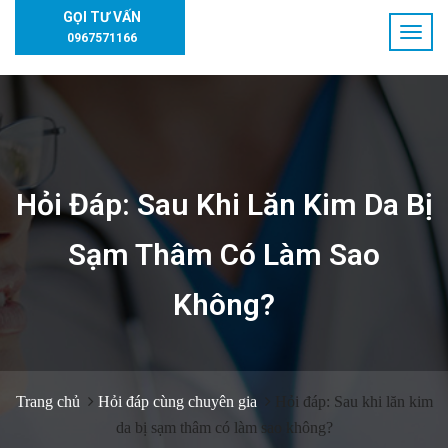
GỌI TƯ VẤN
0967571166
Hỏi Đáp: Sau Khi Lăn Kim Da Bị
Sạm Thâm Có Làm Sao
Không?
Trang chủ
Hỏi đáp cùng chuyên gia
Hỏi đáp: Sau khi lăn kim
da bị sạm thâm có làm sao không?