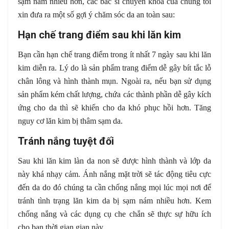
sạm nám nhiều hơn, các bác sĩ chuyên khoa của chúng tôi
xin đưa ra một số gợi ý chăm sóc da an toàn sau:
Hạn chế trang điểm sau khi lăn kim
Bạn cần hạn chế trang điểm trong ít nhất 7 ngày sau khi lăn
kim diễn ra. Lý do là sản phẩm trang điểm dễ gây bít tắc lỗ
chân lông và hình thành mụn. Ngoài ra, nếu bạn sử dụng
sản phẩm kém chất lượng, chứa các thành phần dễ gây kích
ứng cho da thì sẽ khiến cho da khó phục hồi hơn. Tăng
nguy cơ lăn kim bị thâm sạm da.
Tránh nắng tuyệt đối
Sau khi lăn kim làn da non sẽ được hình thành và lớp da
này khá nhạy cảm. Ánh nắng mặt trời sẽ tác động tiêu cực
đến da do đó chúng ta cần chống nắng mọi lúc mọi nơi để
tránh tình trạng lăn kim da bị sạm nám nhiều hơn. Kem
chống nắng và các dụng cụ che chắn sẽ thực sự hữu ích
cho bạn thời gian gian này.