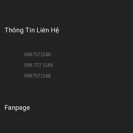
đến cho khách dịch vụ làm đẹp hoàn hảo!!
Thông Tin Liên Hệ
Hotline 1:
0967571166
Hotline 2:
096 757 1166
Hotline 3:
0967571166
Cơ sở : Số 8 ngõ 26 Hoàng Cầu, Đống Đa, Hà Nội
Fanpage