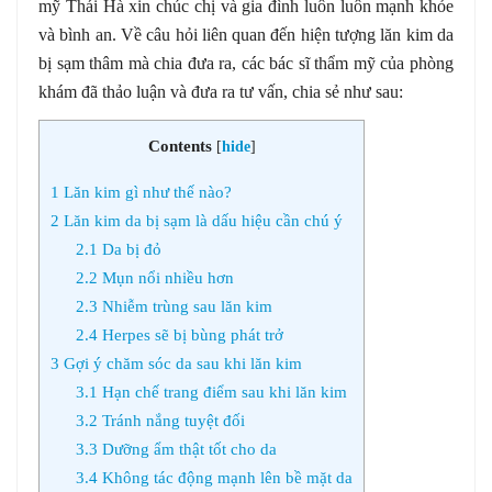
mỹ Thái Hà xin chúc chị và gia đình luôn luôn mạnh khỏe
và bình an. Về câu hỏi liên quan đến hiện tượng lăn kim da
bị sạm thâm mà chia đưa ra, các bác sĩ thẩm mỹ của phòng
khám đã thảo luận và đưa ra tư vấn, chia sẻ như sau:
Contents
[
hide
]
1
Lăn kim gì như thế nào?
2
Lăn kim da bị sạm là dấu hiệu cần chú ý
2.1
Da bị đỏ
2.2
Mụn nổi nhiều hơn
2.3
Nhiễm trùng sau lăn kim
2.4
Herpes sẽ bị bùng phát trở
3
Gợi ý chăm sóc da sau khi lăn kim
3.1
Hạn chế trang điểm sau khi lăn kim
3.2
Tránh nắng tuyệt đối
3.3
Dưỡng ẩm thật tốt cho da
3.4
Không tác động mạnh lên bề mặt da