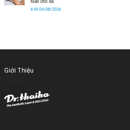
toàn cho da
4:49 04/08/2026
Giới Thiệu
Với đội ngũ bác sỹ chuyên khoa giàu kinh nghệm, trang thiết bị
hiện đại và quy trình điều trị theo chuẩn quốc tế, Da liễu - Thẩm
mỹ Thái Hà tự hào là một thương hiệu thẩm mỹ uy tín, luôn mang