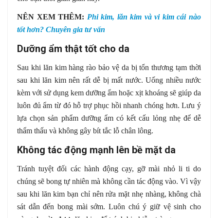
NÊN XEM THÊM:
Phi kim, lăn kim và vi kim cái nào
tốt hơn? Chuyên gia tư vấn
Dưỡng ẩm thật tốt cho da
Sau khi lăn kim hàng rào bảo vệ da bị tổn thương tạm thời
sau khi lăn kim nên rất dễ bị mất nước. Uống nhiều nước
kèm với sử dụng kem dưỡng ẩm hoặc xịt khoáng sẽ giúp da
luôn đủ ẩm từ đó hỗ trợ phục hồi nhanh chóng hơn. Lưu ý
lựa chọn sản phẩm dưỡng ẩm có kết cấu lỏng nhẹ để dễ
thẩm thấu và không gây bít tắc lỗ chân lông.
Không tác động mạnh lên bề mặt da
Tránh tuyệt đối các hành động cạy, gỡ mài nhỏ li ti do
chúng sẽ bong tự nhiên mà không cần tác động vào. Vì vậy
sau khi lăn kim bạn chỉ nên rửa mặt nhẹ nhàng, không chà
sát dẫn đến bong mài sớm. Luôn chú ý giữ vệ sinh cho