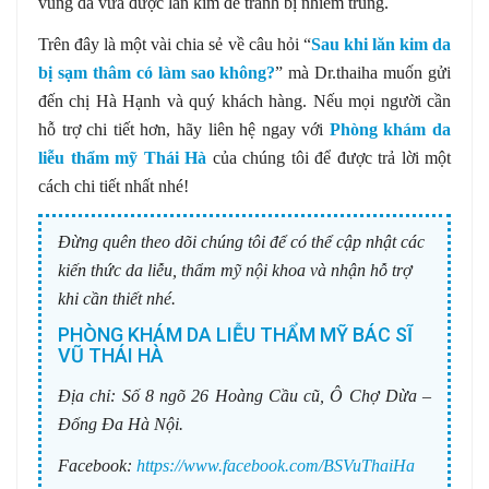
vùng da vừa được lăn kim để tránh bị nhiễm trùng.
Trên đây là một vài chia sẻ về câu hỏi “
Sau khi lăn kim da
bị sạm thâm có làm sao không?
” mà Dr.thaiha muốn gửi
đến chị Hà Hạnh và quý khách hàng. Nếu mọi người cần
hỗ trợ chi tiết hơn, hãy liên hệ ngay với
Phòng khám da
liễu thẩm mỹ Thái Hà
của chúng tôi để được trả lời một
cách chi tiết nhất nhé!
Đừng quên theo dõi chúng tôi để có thể cập nhật các
kiến thức da liễu, thẩm mỹ nội khoa và nhận hỗ trợ
khi cần thiết nhé.
PHÒNG KHÁM DA LIỄU THẨM MỸ BÁC SĨ
VŨ THÁI HÀ
Địa chỉ:
Số 8 ngõ 26 Hoàng Cầu cũ, Ô Chợ Dừa –
Đống Đa Hà Nội.
Facebook:
https://www.facebook.com/BSVuThaiHa