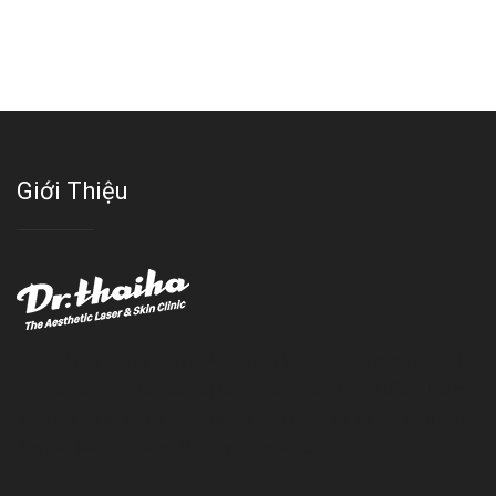
Giới Thiệu
Với đội ngũ bác sỹ chuyên khoa giàu kinh nghệm, trang thiết bị
hiện đại và quy trình điều trị theo chuẩn quốc tế, Da liễu - Thẩm
mỹ Thái Hà tự hào là một thương hiệu thẩm mỹ uy tín, luôn mang
đến cho khách dịch vụ làm đẹp hoàn hảo!!