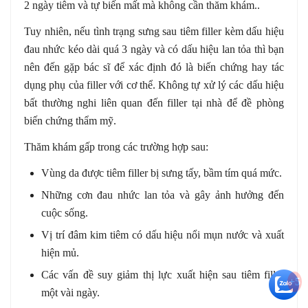
2 ngày tiêm và tự biến mất mà không cần thăm khám..
Tuy nhiên, nếu tình trạng sưng sau tiêm filler kèm dấu hiệu
đau nhức kéo dài quá 3 ngày và có dấu hiệu lan tỏa thì bạn
nên đến gặp bác sĩ để xác định đó là biến chứng hay tác
dụng phụ của filler với cơ thể. Không tự xử lý các dấu hiệu
bất thường nghi liên quan đến filler tại nhà để đề phòng
biến chứng thẩm mỹ.
Thăm khám gấp trong các trường hợp sau:
Vùng da được tiêm filler bị sưng tấy, bầm tím quá mức.
Những cơn đau nhức lan tỏa và gây ảnh hưởng đến
cuộc sống.
Vị trí đâm kim tiêm có dấu hiệu nổi mụn nước và xuất
hiện mủ.
Các vấn đề suy giảm thị lực xuất hiện sau tiêm filler
+5
một vài ngày.