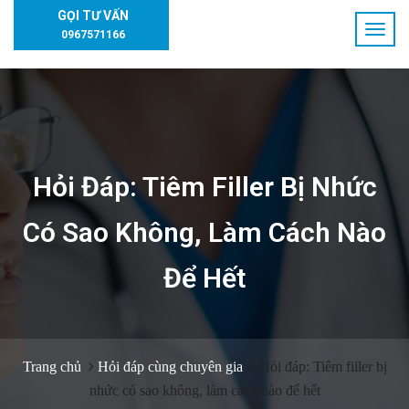
GỌI TƯ VẤN
0967571166
Hỏi Đáp: Tiêm Filler Bị Nhức
Có Sao Không, Làm Cách Nào
Để Hết
Trang chủ
Hỏi đáp cùng chuyên gia
Hỏi đáp: Tiêm filler bị
nhức có sao không, làm cách nào để hết