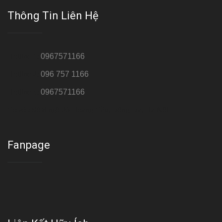
Thông Tin Liên Hệ
Hotline 1:
0967571166
Hotline 2:
096 757 1166
Hotline 3:
0967571166
Cơ sở : Số 8 ngõ 26 Hoàng Cầu, Đống Đa, Hà Nội
Fanpage