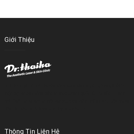
Giới Thiệu
Với đội ngũ bác sỹ chuyên khoa giàu kinh nghệm, trang thiết bị
hiện đại và quy trình điều trị theo chuẩn quốc tế, Da liễu - Thẩm
mỹ Thái Hà tự hào là một thương hiệu thẩm mỹ uy tín, luôn mang
đến cho khách dịch vụ làm đẹp hoàn hảo!!
Thông Tin Liên Hệ