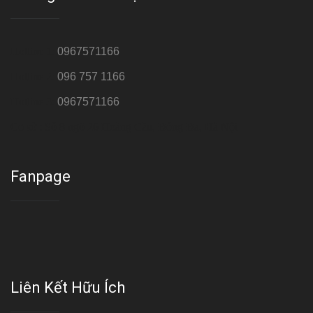
Hotline 1:
0967571166
Hotline 2:
096 757 1166
Hotline 3:
0967571166
Cơ sở : Số 8 ngõ 26 Hoàng Cầu, Đống Đa, Hà Nội
Fanpage
Liên Kết Hữu Ích