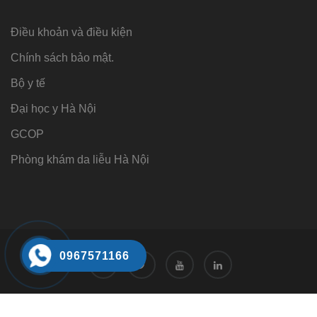
Điều khoản và điều kiện
Chính sách bảo mật.
Bộ y tế
Đại học y Hà Nội
GCOP
Phòng khám da liễu Hà Nội
0967571166
Tư vấn