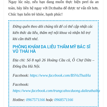
Ngay lúc này, nếu bạn đang muốn thực hiện peel da an
toàn, hãy liên hệ ngay với Dr.thaiha để được tư vấn tốt hơn.
Chúc bạn luôn trẻ khỏe, hạnh phúc!
Đừng quên theo dõi chúng tôi để có thể cập nhật các
kiến thức da liễu, thẩm mỹ nội khoa và nhận hỗ trợ
khi cần thiết nhé.
PHÒNG KHÁM DA LIỄU THẨM MỸ BÁC SĨ
VŨ THÁI HÀ
Địa chỉ:
Số 8 ngõ 26 Hoàng Cầu cũ, Ô Chợ Dừa –
Đống Đa Hà Nội.
Facebook:
https://www.facebook.com/BSVuThaiHa
Facebook:
https://www.facebook.com/trungcahocduong.dalieuthaiha
Hotline:
0967571166
hoặc
0968571166