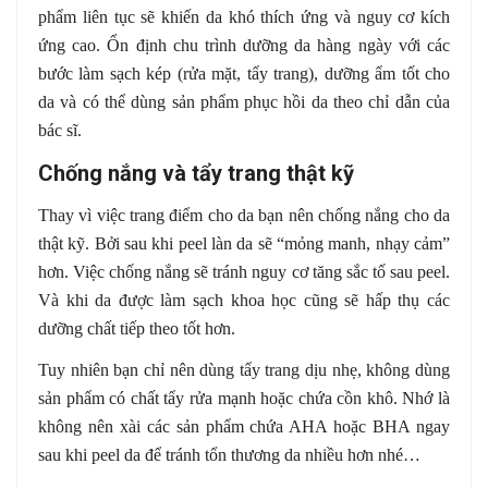
phẩm liên tục sẽ khiến da khó thích ứng và nguy cơ kích
ứng cao. Ổn định chu trình dưỡng da hàng ngày với các
bước làm sạch kép (rửa mặt, tẩy trang), dưỡng ẩm tốt cho
da và có thể dùng sản phẩm phục hồi da theo chỉ dẫn của
bác sĩ.
Chống nắng và tẩy trang thật kỹ
Thay vì việc trang điểm cho da bạn nên chống nắng cho da
thật kỹ. Bởi sau khi peel làn da sẽ “mỏng manh, nhạy cảm”
hơn. Việc chống nắng sẽ tránh nguy cơ tăng sắc tố sau peel.
Và khi da được làm sạch khoa học cũng sẽ hấp thụ các
dưỡng chất tiếp theo tốt hơn.
Tuy nhiên bạn chỉ nên dùng tẩy trang dịu nhẹ, không dùng
sản phẩm có chất tẩy rửa mạnh hoặc chứa cồn khô. Nhớ là
không nên xài các sản phẩm chứa AHA hoặc BHA ngay
sau khi peel da để tránh tổn thương da nhiều hơn nhé…