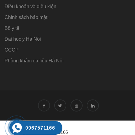
Điều khoản và điều kiện
Chính sách bảo mật.
Bộ y tế
Đại học y Hà Nội
GCOP
Phòng khám da liễu Hà Nội
Tư vấn
0967571166
Tư vấn trực tuyến 24/7
0968221166