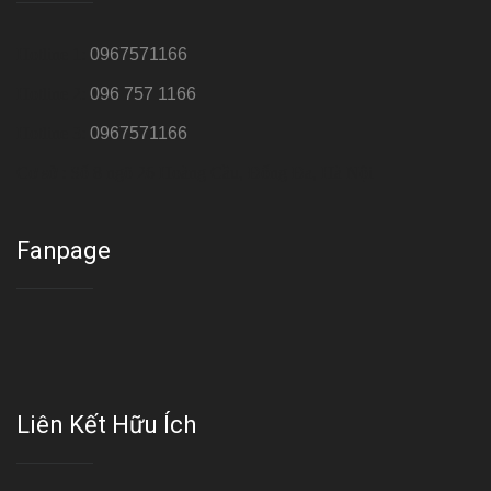
Hotline 1:
0967571166
Hotline 2:
096 757 1166
Hotline 3:
0967571166
Cơ sở : Số 8 ngõ 26 Hoàng Cầu, Đống Đa, Hà Nội
Fanpage
Liên Kết Hữu Ích