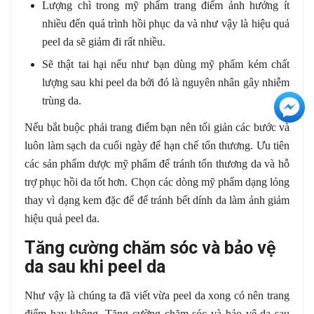
Lượng chì trong mỹ phẩm trang điểm ảnh hưởng ít
nhiều đến quá trình hồi phục da và như vậy là hiệu quả
peel da sẽ giảm đi rất nhiều.
Sẽ thật tai hại nếu như bạn dùng mỹ phẩm kém chất
lượng sau khi peel da bởi đó là nguyên nhân gây nhiễm
trùng da.
+3
Nếu bắt buộc phải trang điểm bạn nên tối giản các bước và
luôn làm sạch da cuối ngày để hạn chế tổn thương. Ưu tiên
các sản phẩm dược mỹ phẩm để tránh tổn thương da và hỗ
trợ phục hồi da tốt hơn. Chọn các dòng mỹ phẩm dạng lỏng
thay vì dạng kem đặc để để tránh bết dính da làm ảnh giảm
hiệu quả peel da.
Tăng cường chăm sóc và bảo vệ
da sau khi peel da
Như vậy là chúng ta đã viết vừa peel da xong có nên trang
điểm hay không. Tăng cường chăm sóc và bảo vệ da sau