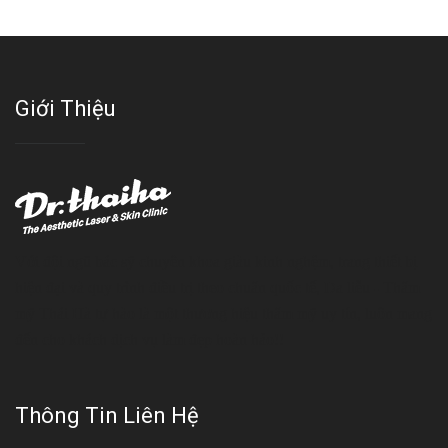
Giới Thiệu
Với đội ngũ bác sỹ chuyên khoa giàu kinh nghệm, trang thiết bị
hiện đại và quy trình điều trị theo chuẩn quốc tế, Da liễu - Thẩm
mỹ Thái Hà tự hào là một thương hiệu thẩm mỹ uy tín, luôn mang
đến cho khách dịch vụ làm đẹp hoàn hảo!!
Thông Tin Liên Hệ