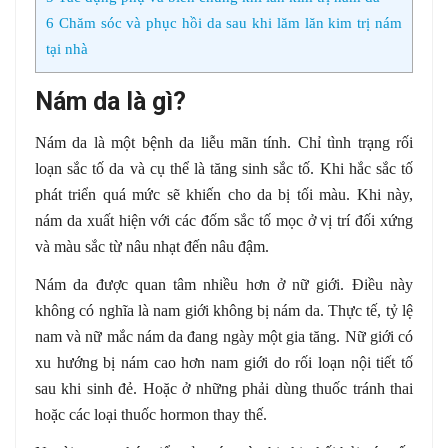
6
Chăm sóc và phục hồi da sau khi lăm lăn kim trị nám
tại nhà
Nám da là gì?
Nám da là một bệnh da liễu mãn tính. Chỉ tình trạng rối
loạn sắc tố da và cụ thể là tăng sinh sắc tố. Khi hắc sắc tố
phát triển quá mức sẽ khiến cho da bị tối màu. Khi này,
nám da xuất hiện với các đốm sắc tố mọc ở vị trí đối xứng
và màu sắc từ nâu nhạt đến nâu đậm.
Nám da được quan tâm nhiều hơn ở nữ giới. Điều này
không có nghĩa là nam giới không bị nám da. Thực tế, tỷ lệ
nam và nữ mắc nám da đang ngày một gia tăng. Nữ giới có
xu hướng bị nám cao hơn nam giới do rối loạn nội tiết tố
sau khi sinh đẻ. Hoặc ở những phải dùng thuốc tránh thai
hoặc các loại thuốc hormon thay thế.