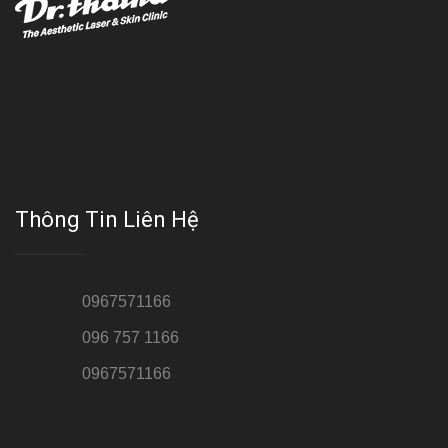
Với đội ngũ bác sỹ chuyên khoa giàu kinh nghệm, trang thiết bị
hiện đại và quy trình điều trị theo chuẩn quốc tế, Da liễu - Thẩm
mỹ Thái Hà tự hào là một thương hiệu thẩm mỹ uy tín, luôn mang
đến cho khách dịch vụ làm đẹp hoàn hảo!!
Thông Tin Liên Hệ
Hotline 1:
0967571166
Hotline 2:
096 757 1166
Hotline 3:
0967571166
Cơ sở : Số 8 ngõ 26 Hoàng Cầu, Đống Đa, Hà Nội