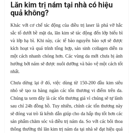
Lăn kim trị nám tại nhà có hiệu
quả không?
Khác với cơ chế tác động của điều trị laser là phá vỡ hắc
sắc tố dưới bề mặt da, lăn kim sẽ tác động đến lớp biểu bì
và lớp hạ bì. Khi này, các tế bào nguyên bào sợi sẽ được
kích hoạt và quá trình tổng hợp, sản sinh collagen diễn ra
một cách nhanh chóng hơn. Các vùng da mới chưa bị ảnh
hưởng bởi nám sẽ được nuôi dưỡng và bảo vệ một cách tốt
nhất.
Chưa dừng lại ở đó, việc dùng từ 150-200 đầu kim siêu
nhỏ sẽ tạo ra hàng ngàn các tổn thương vi điểm trên da.
Chúng ta xem đây là các tổn thương giả vì chúng sẽ tự lành
sau chỉ 24h đồng hồ. Tuy nhiên, chính các tổn thương này
sẽ đóng vai trò là kênh dẫn giúp cho da hấp thụ tốt hơn các
sản phẩm chăm sóc và điều trị nám da. So với các bôi thoa
thông thường thì lăn kim trị nám da tại nhà sẽ đạt hiệu quả