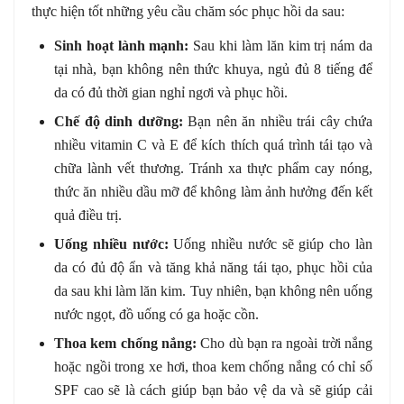
thực hiện tốt những yêu cầu chăm sóc phục hồi da sau:
Sinh hoạt lành mạnh:
Sau khi làm lăn kim trị nám da
tại nhà, bạn không nên thức khuya, ngủ đủ 8 tiếng để
da có đủ thời gian nghỉ ngơi và phục hồi.
Chế độ dinh dưỡng:
Bạn nên ăn nhiều trái cây chứa
nhiều vitamin C và E để kích thích quá trình tái tạo và
chữa lành vết thương. Tránh xa thực phẩm cay nóng,
thức ăn nhiều dầu mỡ để không làm ảnh hưởng đến kết
quả điều trị.
Uống nhiều nước:
Uống nhiều nước sẽ giúp cho làn
da có đủ độ ẩn và tăng khả năng tái tạo, phục hồi của
da sau khi làm lăn kim. Tuy nhiên, bạn không nên uống
nước ngọt, đồ uống có ga hoặc cồn.
Thoa kem chống nắng:
Cho dù bạn ra ngoài trời nắng
hoặc ngồi trong xe hơi, thoa kem chống nắng có chỉ số
SPF cao sẽ là cách giúp bạn bảo vệ da và sẽ giúp cải