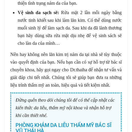
thiện tình trạng nám da của bạn.
Vệ sinh da sạch sẽ:
Rửa mặt 2 lần mỗi ngày bằng
nước tinh khiết sau khi làm lăn kim. Có thể dùng nước
muối sinh lý để làm sạch da. Sau khi da đã lành thương
bạn hãy dùng sữa rửa mặt dịu nhẹ để vệ sinh sách sẽ
cho làn da của mình…
Nên hay không nên lăn kim trị nám da tại nhà sẽ tùy thuộc
vào quyết định của bạn. Nếu bạn cần có sự hỗ trợ từ bác sĩ
chuyên khoa, hãy gọi ngay cho Dr.thaiha để nhận tư vấn và
giải đáp chi tiết nhất. Chúng tôi sẽ giúp bạn đưa ra những
liệu trình thẩm mỹ an toàn, hiệu quả và tiết kiệm nhất.
Đừng quên theo dõi chúng tôi để có thể cập nhật các
kiến thức da liễu, thẩm mỹ nội khoa và nhận hỗ trợ
khi cần thiết nhé.
PHÒNG KHÁM DA LIỄU THẨM MỸ BÁC SĨ
VŨ THÁI HÀ