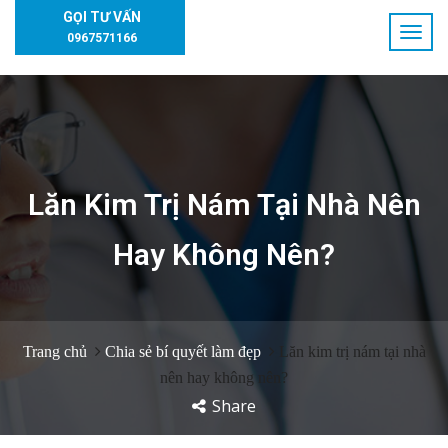
GỌI TƯ VẤN
0967571166
Lăn Kim Trị Nám Tại Nhà Nên
Hay Không Nên?
Trang chủ
Chia sẻ bí quyết làm đẹp
Lăn kim trị nám tại nhà
nên hay không nên?
Share