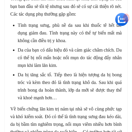
bạn ban đầu sẽ tồi tệ nhưng sau đó sẽ có sự cải thiện rõ nét.
Các tác dụng phụ thường gặp gồm:
+5
Tình trạng sưng, phù nề da sau khi thuốc tê hết tác
dụng giảm đau. Tình trạng này có thể tự biến mất mà
không cần điều trị y khoa.
Da của bạn có dấu hiệu đỏ và cảm giác châm chích. Da
có thể bị nổi mẩn hoặc nổi mụn do tác động đẩy nhân
mụn khi làm lăn kim.
Da bị tăng sắc tố. Tiếp theo là hiện tượng da bị bong
tróc và kèm theo đó là tình trạng khô da. Sau khi quá
trình bong da hoàn thành, lớp da mới sẽ được thay thế
và khoẻ mạnh hơn…
Về biến chứng lăn kim trị nám tại nhà sẽ vô cùng phức tạp
và khó kiểm soát. Đó có thể là tình trạng sưng đau kéo dài,
da bị bầm tím nghiêm trọng, nổi mụn viêm nhiều hơn bình
thường và nhiễm trùng da xuất hiện… Có trường hợp tái sử