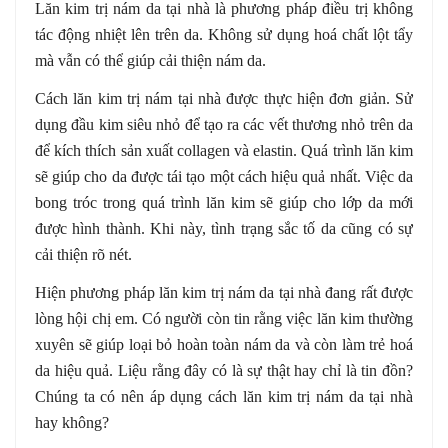
Lăn kim trị nám da tại nhà là phương pháp điều trị không
tác động nhiệt lên trên da. Không sử dụng hoá chất lột tẩy
mà vẫn có thể giúp cải thiện nám da.
Cách lăn kim trị nám tại nhà được thực hiện đơn giản. Sử
dụng đầu kim siêu nhỏ để tạo ra các vết thương nhỏ trên da
để kích thích sản xuất collagen và elastin. Quá trình lăn kim
sẽ giúp cho da được tái tạo một cách hiệu quả nhất. Việc da
bong tróc trong quá trình lăn kim sẽ giúp cho lớp da mới
được hình thành. Khi này, tình trạng sắc tố da cũng có sự
cải thiện rõ nét.
Hiện phương pháp lăn kim trị nám da tại nhà đang rất được
lòng hội chị em. Có người còn tin rằng việc lăn kim thường
xuyên sẽ giúp loại bỏ hoàn toàn nám da và còn làm trẻ hoá
da hiệu quả. Liệu rằng đây có là sự thật hay chỉ là tin đồn?
Chúng ta có nên áp dụng cách lăn kim trị nám da tại nhà
hay không?