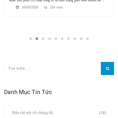
Rate this post Lỗ chân lông to là tình trạng phổ biến khiến bề ...
16/05/2026
164 xem
Danh Mục Tin Tức
Báo chí nói về chúng tôi
(34)