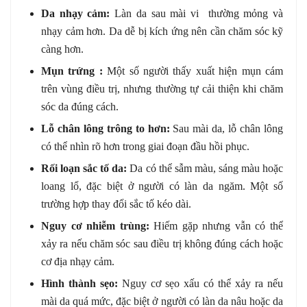
Da nhạy cảm:
Làn da sau mài vi thường mỏng và
nhạy cảm hơn. Da dễ bị kích ứng nên cần chăm sóc kỹ
càng hơn.
Mụn trứng :
Một số người thấy xuất hiện mụn cám
trên vùng điều trị, nhưng thường tự cải thiện khi chăm
sóc da đúng cách.
Lỗ chân lông trông to hơn:
Sau mài da, lỗ chân lông
có thể nhìn rõ hơn trong giai đoạn đầu hồi phục.
Rối loạn sắc tố da:
Da có thể sẫm màu, sáng màu hoặc
loang lổ, đặc biệt ở người có làn da ngăm. Một số
trường hợp thay đổi sắc tố kéo dài.
Nguy cơ nhiễm trùng:
Hiếm gặp nhưng vẫn có thể
xảy ra nếu chăm sóc sau điều trị không đúng cách hoặc
cơ địa nhạy cảm.
Hình thành sẹo:
Nguy cơ sẹo xấu có thể xảy ra nếu
mài da quá mức, đặc biệt ở người có làn da nâu hoặc da