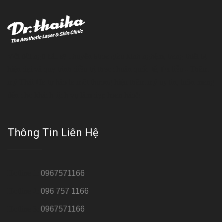
Với đội ngũ bác sỹ chuyên khoa giàu kinh nghệm, trang thiết bị
hiện đại và quy trình điều trị theo chuẩn quốc tế, Da liễu - Thẩm
mỹ Thái Hà tự hào là một thương hiệu thẩm mỹ uy tín, luôn mang
đến cho khách dịch vụ làm đẹp hoàn hảo!!
Thông Tin Liên Hệ
Hotline 1:
0967571166
Hotline 2:
096 757 1166
Hotline 3:
0967571166