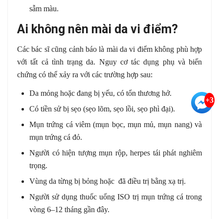
sẫm màu.
Ai không nên mài da vi điểm?
Các bác sĩ cũng cảnh báo là mài da vi điểm không phù hợp
với tất cả tình trạng da. Nguy cơ tác dụng phụ và biến
chứng có thể xảy ra với các trường hợp sau:
Da mỏng hoặc đang bị yếu, có tổn thương hở.
+3
Có tiền sử bị sẹo (sẹo lõm, sẹo lồi, sẹo phì đại).
Mụn trứng cá viêm (mụn bọc, mụn mủ, mụn nang) và
mụn trứng cá đỏ.
Người có hiện tượng mụn rộp, herpes tái phát nghiêm
trọng.
Vùng da từng bị bỏng hoặc đã điều trị bằng xạ trị.
Người sử dụng thuốc uống ISO trị mụn trứng cá trong
vòng 6–12 tháng gần đây.