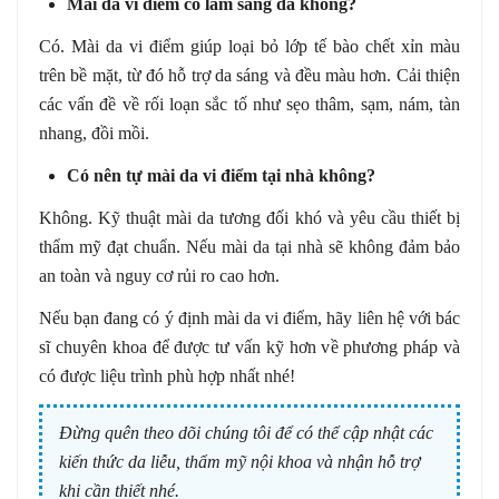
Mài da vi điểm có làm sáng da không?
Có. Mài da vi điểm giúp loại bỏ lớp tế bào chết xỉn màu
trên bề mặt, từ đó hỗ trợ da sáng và đều màu hơn. Cải thiện
các vấn đề về rối loạn sắc tố như sẹo thâm, sạm, nám, tàn
nhang, đồi mồi.
Có nên tự mài da vi điểm tại nhà không?
Không. Kỹ thuật mài da tương đối khó và yêu cầu thiết bị
thẩm mỹ đạt chuẩn. Nếu mài da tại nhà sẽ không đảm bảo
an toàn và nguy cơ rủi ro cao hơn.
Nếu bạn đang có ý định mài da vi điểm, hãy liên hệ với bác
sĩ chuyên khoa để được tư vấn kỹ hơn về phương pháp và
có được liệu trình phù hợp nhất nhé!
Đừng quên theo dõi chúng tôi để có thể cập nhật các
kiến thức da liễu, thẩm mỹ nội khoa và nhận hỗ trợ
khi cần thiết nhé.