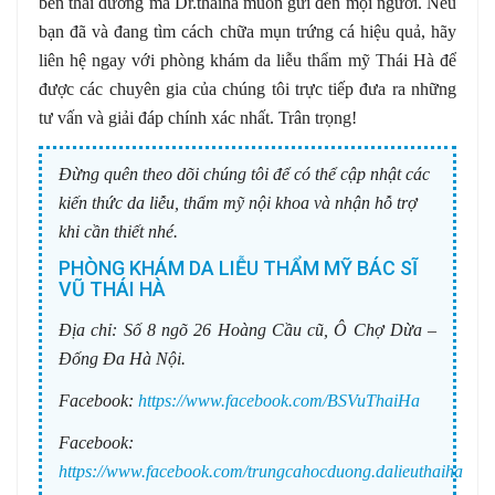
bên thái dương mà Dr.thaiha muốn gửi đến mọi người. Nếu
bạn đã và đang tìm cách chữa mụn trứng cá hiệu quả, hãy
liên hệ ngay với phòng khám da liễu thẩm mỹ Thái Hà để
được các chuyên gia của chúng tôi trực tiếp đưa ra những
tư vấn và giải đáp chính xác nhất. Trân trọng!
Đừng quên theo dõi chúng tôi để có thể cập nhật các
kiến thức da liễu, thẩm mỹ nội khoa và nhận hỗ trợ
khi cần thiết nhé.
PHÒNG KHÁM DA LIỄU THẨM MỸ BÁC SĨ
VŨ THÁI HÀ
Địa chỉ:
Số 8 ngõ 26 Hoàng Cầu cũ, Ô Chợ Dừa –
Đống Đa Hà Nội.
Facebook:
https://www.facebook.com/BSVuThaiHa
Facebook:
https://www.facebook.com/trungcahocduong.dalieuthaiha