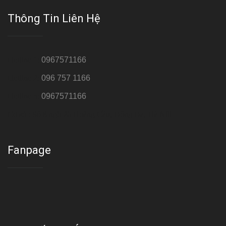
Thông Tin Liên Hệ
Hotline 1:
0967571166
Hotline 2:
096 757 1166
Hotline 3:
0967571166
Cơ sở : Số 8 ngõ 26 Hoàng Cầu, Đống Đa, Hà Nội
Fanpage