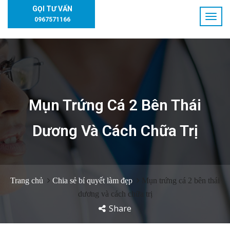
GỌI TƯ VẤN
0967571166
Mụn Trứng Cá 2 Bên Thái
Dương Và Cách Chữa Trị
Trang chủ
Chia sẻ bí quyết làm đẹp
Mụn trứng cá 2 bên thái
dương và cách chữa trị
Share