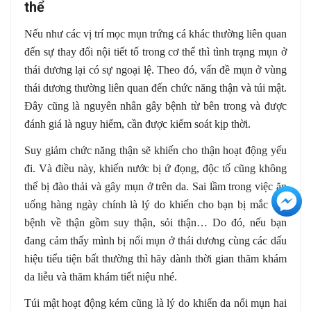
thể
Nếu như các vị trí mọc mụn trứng cá khác thường liên quan
đến sự thay đổi nội tiết tố trong cơ thể thì tình trạng mụn ở
thái dương lại có sự ngoại lệ. Theo đó, vấn đề mụn ở vùng
thái dương thường liên quan đến chức năng thận và túi mật.
Đây cũng là nguyên nhân gây bệnh từ bên trong và được
đánh giá là nguy hiểm, cần được kiểm soát kịp thời.
Suy giảm chức năng thận sẽ khiến cho thận hoạt động yếu
đi. Và điều này, khiến nước bị ứ đọng, độc tố cũng không
thể bị đào thải và gây mụn ở trên da. Sai lầm trong việc ăn
+3
uống hàng ngày chính là lý do khiến cho bạn bị mắc các
bệnh về thận gồm suy thận, sỏi thận… Do đó, nếu bạn
đang cảm thấy mình bị nổi mụn ở thái dương cùng các dấu
hiệu tiểu tiện bất thường thì hãy dành thời gian thăm khám
da liễu và thăm khám tiết niệu nhé.
Túi mật hoạt động kém cũng là lý do khiến da nổi mụn hai