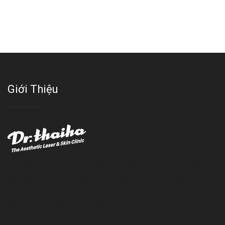
Giới Thiệu
Với đội ngũ bác sỹ chuyên khoa giàu kinh nghệm, trang thiết bị
hiện đại và quy trình điều trị theo chuẩn quốc tế, Da liễu - Thẩm
mỹ Thái Hà tự hào là một thương hiệu thẩm mỹ uy tín, luôn mang
đến cho khách dịch vụ làm đẹp hoàn hảo!!