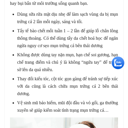
hay bụi bẩn từ môi trường sống quanh bạn.
Dùng sữa rửa mặt dịu nhẹ để làm sạch vùng da bị mụn
trứng cá 2 lần mỗi ngày, sáng và tối.
Tẩy tế bào chết mỗi tuần 1 – 2 lần để giúp lỗ chân lông
thông thoáng. Có thể dùng tẩy da chết hoá học để ngăn
ngừa nguy cơ sẹo mụn trứng cá bên thái dương
Không được dùng tay nặn mụn, hạn chế soi gương, hạn
+5
chế trang điểm và chú ý là không “ngứa tay” để tránh
sờ lên da quá nhiều.
Thay đổi kiểu tóc, cột tóc gọn gàng để tránh sự tiếp xúc
với da cũng là cách chữa mụn trứng cá 2 bên thái
dương.
Vệ sinh mũ bảo hiểm, mũi đội đầu và vỏ gối, ga thường
xuyên sẽ giúp kiểm soát tình trạng mụn trứng cá…