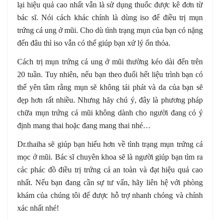
lại hiệu quả cao nhất vẫn là sử dụng thuốc được kê đơn từ
bác sĩ. Nói cách khác chính là dùng iso để điều trị mụn
trứng cá ung ở mũi. Cho dù tình trạng mụn của bạn có nặng
đến đâu thì iso vẫn có thể giúp bạn xử lý ổn thỏa.
Cách trị mụn trứng cá ung ở mũi thường kéo dài đến trên
20 tuần. Tuy nhiên, nếu bạn theo đuổi hết liệu trình bạn có
thể yên tâm rằng mụn sẽ không tái phát và da của bạn sẽ
đẹp hơn rất nhiều. Nhưng hãy chú ý, đây là phương pháp
chữa mụn trứng cá mũi không dành cho người đang có ý
định mang thai hoặc đang mang thai nhé…
Dr.thaiha sẽ giúp bạn hiểu hơn về tình trạng mụn trứng cá
mọc ở mũi. Bác sĩ chuyên khoa sẽ là người giúp bạn tìm ra
các phác đồ điều trị trứng cá an toàn và đạt hiệu quả cao
nhất. Nếu bạn đang cần sự tư vấn, hãy liên hệ với phòng
khám của chúng tôi để được hỗ trợ nhanh chóng và chính
xác nhất nhé!