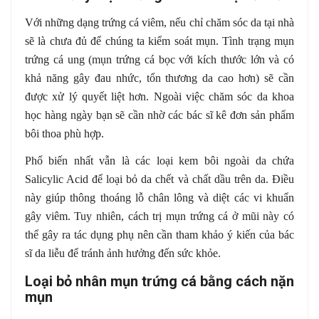
Với những dạng trứng cá viêm, nếu chỉ chăm sóc da tại nhà
sẽ là chưa đủ để chúng ta kiểm soát mụn. Tình trạng mụn
trứng cá ung (mụn trứng cá bọc với kích thước lớn và có
khả năng gây đau nhức, tổn thương da cao hơn) sẽ cần
được xử lý quyết liệt hơn. Ngoài việc chăm sóc da khoa
học hàng ngày bạn sẽ cần nhờ các bác sĩ kê đơn sản phẩm
bôi thoa phù hợp.
Phổ biến nhất vẫn là các loại kem bôi ngoài da chứa
Salicylic Acid để loại bỏ da chết và chất dầu trên da. Điều
này giúp thông thoáng lỗ chân lông và diệt các vi khuẩn
gây viêm. Tuy nhiên, cách trị mụn trứng cá ở mũi này có
thể gây ra tác dụng phụ nên cần tham khảo ý kiến của bác
sĩ da liễu để tránh ảnh hưởng đến sức khỏe.
Loại bỏ nhân mụn trứng cá bằng cách nặn
mụn