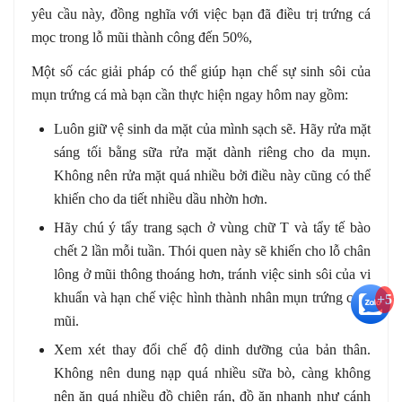
yêu cầu này, đồng nghĩa với việc bạn đã điều trị trứng cá
mọc trong lỗ mũi thành công đến 50%,
Một số các giải pháp có thể giúp hạn chế sự sinh sôi của
mụn trứng cá mà bạn cần thực hiện ngay hôm nay gồm:
Luôn giữ vệ sinh da mặt của mình sạch sẽ. Hãy rửa mặt
sáng tối bằng sữa rửa mặt dành riêng cho da mụn.
Không nên rửa mặt quá nhiều bởi điều này cũng có thể
khiến cho da tiết nhiều dầu nhờn hơn.
Hãy chú ý tẩy trang sạch ở vùng chữ T và tẩy tế bào
chết 2 lần mỗi tuần. Thói quen này sẽ khiến cho lỗ chân
lông ở mũi thông thoáng hơn, tránh việc sinh sôi của vi
khuẩn và hạn chế việc hình thành nhân mụn trứng cá ở
+5
mũi.
Xem xét thay đổi chế độ dinh dưỡng của bản thân.
Không nên dung nạp quá nhiều sữa bò, càng không
nên ăn quá nhiều đồ chiên rán, đồ ăn nhanh như cánh