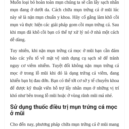
Muốn loại bỏ hoàn toàn mụn chúng ta sẽ cần lấy sạch nhân
mụn đang ở dưới da. Cách chữa mụn trứng cá ở mũi lúc
này sẽ là nặn mụn chuẩn y khoa. Hãy cố gắng làm khô cồi
mụn và thực hiện các giải pháp gom cồi mụn trứng cá. Sau
khi mụn đã khô cồi bạn có thể tự xử lý nó ở nhà một cách
dễ dàng.
Tuy nhiên, khi nặn mụn trứng cá mọc ở mũi bạn cần đảm
bảo các yếu tố về mặt vệ sinh dụng cụ sạch sẽ để tránh
nguy cơ viêm nhiễm. Tuyệt đối không nặn mụn trứng cá
mọc ở trong lỗ mũi khi đó là dạng trứng cá viêm, đang
khiến bạn bị đau đớn. Bạn có thể tới cơ sở y tế chuyên khoa
để được kỹ thuật viên hỗ trợ lấy nhân mụn ở những vị trí
khó như bên trong lỗ mũi hoặc ở vùng rãnh mũi má nhé.
Sử dụng thuốc điều trị mụn trứng cá mọc
ở mũi
Cho đến nay, phương pháp chữa mụn trứng cá ở mũi mang