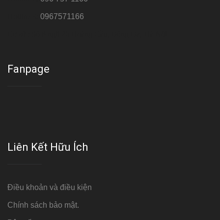
Hotline 3:
0967571166
Cơ sở : Số 8 ngõ 26 Hoàng Cầu, Đống Đa, Hà Nội
Fanpage
Liên Kết Hữu Ích
Điều khoản và điều kiện
Chính sách bảo mật.