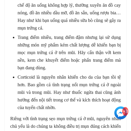
chế độ ăn uống không hợp lý, thường xuyên ăn đồ cay
nóng, đồ ăn nhiều dầu mỡ, đồ ăn sẵn, uống rượu bia…
Hay như khi bạn uống quá nhiều sữa bò cũng sẽ gây ra
mụn trứng cá.
Trang điểm nhiều, trang điểm đậm nhưng lại sử dụng
những món mỹ phẩm kém chất lượng dễ khiến bạn bị
mọc mụn trứng cá ở trên mũi. Hãy cẩn thận với kem
nền, kem che khuyết điểm hoặc phấn trang điểm mà
bạn đang dùng.
Corticoid là nguyên nhân khiến cho da của bạn tồi tệ
hơn. Bao gồm cả tình trạng nổi mụn trứng cá ở ngoài
mũi và trong mũi. Hay như thuốc ngừa thai cũng ảnh
hưởng đến nội tiết trong cơ thể và kích thích hoạt động
của tuyến chất nhờn.
+3
Riêng với tình trạng sẹo mụn trứng cá ở mũi, nguyên nhân
chủ yếu là do chúng ta không điều trị mụn đúng cách khiến