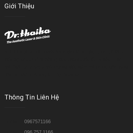
Giới Thiệu
Với đội ngũ bác sỹ chuyên khoa giàu kinh nghệm, trang thiết bị
hiện đại và quy trình điều trị theo chuẩn quốc tế, Da liễu - Thẩm
mỹ Thái Hà tự hào là một thương hiệu thẩm mỹ uy tín, luôn mang
đến cho khách dịch vụ làm đẹp hoàn hảo!!
Thông Tin Liên Hệ
Hotline 1:
0967571166
Hotline 2:
096 757 1166