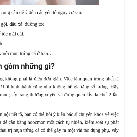
a cũng cần để ý đến các yếu tố nguy cơ sau:
gội, dầu xả, dưỡng tóc.
 tóc mái dài.
h.
y nổi mụn trứng cá ở trán…
án gồm những gì?
g không phải là điều đơn giản. Việc làm quan trọng nhất là
ơ hội hình thành cũng như không thể gia tăng số lượng. Hãy
mụn; tẩy trang thường xuyên và đừng quên tẩy da chết 2 lần
 nội tiết tố, bạn có thể hỏi ý kiến bác sĩ chuyên khoa về việc
là để cân bằng hoocmon một cách tự nhiên, kiểm soát sự phát
thai trị mụn trứng cá có thể gây ra một vài tác dụng phụ, vậy