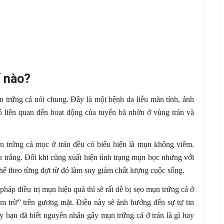
ế nào?
n trứng cá nói chung. Đây là một bệnh da liễu mãn tính, ảnh
 liên quan đến hoạt động của tuyến bã nhờn ở vùng trán và
n trứng cá mọc ở trán đều có biểu hiện là mụn không viêm.
 trắng. Đôi khi cũng xuất hiện tình trạng mụn bọc nhưng với
thể theo từng đợt từ đó làm suy giảm chất lượng cuộc sống.
háp điều trị mụn hiệu quả thì sẽ rất dễ bị sẹo mụn trứng cá ở
ểm trừ” trên gương mặt. Điều này sẽ ảnh hưởng đến sự tự tin
y bạn đã biết nguyên nhân gây mụn trứng cá ở trán là gì hay