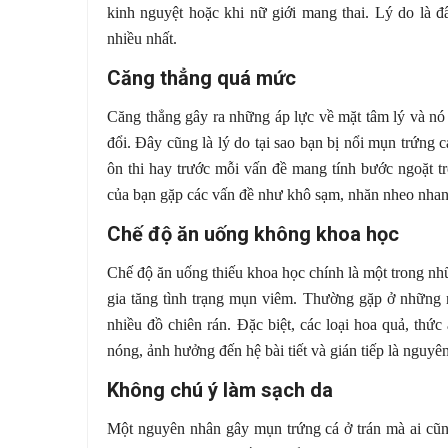
kinh nguyệt hoặc khi nữ giới mang thai. Lý do là đâ
nhiều nhất.
Căng thẳng quá mức
Căng thẳng gây ra những áp lực về mặt tâm lý và nó sẽ
đổi. Đây cũng là lý do tại sao bạn bị nổi mụn trứng 
ôn thi hay trước mỗi vấn đề mang tính bước ngoặt t
của bạn gặp các vấn đề như khô sạm, nhăn nheo nhan
Chế độ ăn uống không khoa học
Chế độ ăn uống thiếu khoa học chính là một trong nh
gia tăng tình trạng mụn viêm. Thường gặp ở những n
nhiều đồ chiên rán. Đặc biệt, các loại hoa quả, thức
nóng, ảnh hưởng đến hệ bài tiết và gián tiếp là nguyê
Không chú ý làm sạch da
Một nguyên nhân gây mụn trứng cá ở trán mà ai cũng