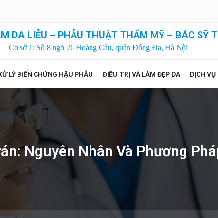
M DA LIỄU – PHẪU THUẬT THẨM MỸ – BÁC SỸ T
Cơ sở 1: Số 8 ngõ 26 Hoàng Cầu, quận Đống Đa, Hà Nội
XỬ LÝ BIẾN CHỨNG HẬU PHẪU
ĐIỀU TRỊ VÀ LÀM ĐẸP DA
DỊCH VỤ
rán: Nguyên Nhân Và Phương Pháp