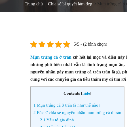
Trang chủ
Chia sẻ bí quyết làm đẹp
Mụn trứng cá ở 
5/5 - (2 bình chọn)
Mụn trứng cá ở trán
cứ hết lại mọc và điều này 
nhưng phổ biến nhất vẫn là tình trạng mụn ẩn,
nguyên nhân gây mụn trứng cá trên trán là gì, 
cùng với các chuyên gia da liễu thẩm mỹ đi tìm lời
Contents
[
hide
]
1
Mụn trứng cá ở trán là như thế nào?
2
Bác sĩ chia sẻ nguyên nhân mụn trứng cá ở trán
2.1
Yếu tố gia đình