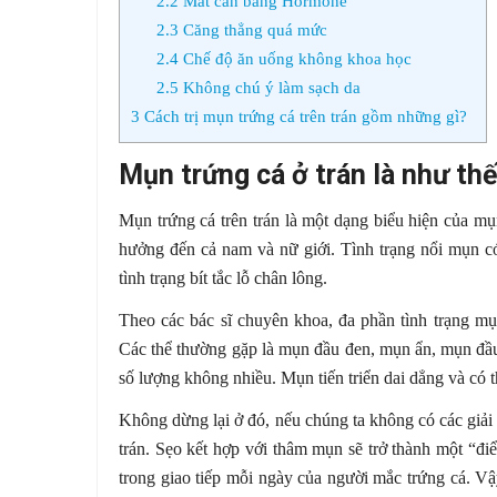
2.2
Mất cân bằng Hormone
2.3
Căng thẳng quá mức
2.4
Chế độ ăn uống không khoa học
2.5
Không chú ý làm sạch da
3
Cách trị mụn trứng cá trên trán gồm những gì?
Mụn trứng cá ở trán là như th
Mụn trứng cá trên trán là một dạng biểu hiện của mụ
hưởng đến cả nam và nữ giới. Tình trạng nổi mụn có
tình trạng bít tắc lỗ chân lông.
Theo các bác sĩ chuyên khoa, đa phần tình trạng mụ
Các thể thường gặp là mụn đầu đen, mụn ẩn, mụn đầu
số lượng không nhiều. Mụn tiến triển dai dẳng và có 
Không dừng lại ở đó, nếu chúng ta không có các giải p
trán. Sẹo kết hợp với thâm mụn sẽ trở thành một “đi
trong giao tiếp mỗi ngày của người mắc trứng cá. Vậ