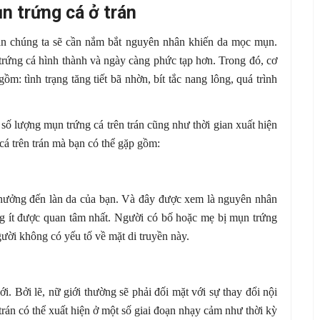
n trứng cá ở trán
rán chúng ta sẽ cần nắm bắt nguyên nhân khiến da mọc mụn.
 trứng cá hình thành và ngày càng phức tạp hơn. Trong đó, cơ
m: tình trạng tăng tiết bã nhờn, bít tắc nang lông, quá trình
ố lượng mụn trứng cá trên trán cũng như thời gian xuất hiện
á trên trán mà bạn có thể gặp gồm:
nh hưởng đến làn da của bạn. Và đây được xem là nguyên nhân
g ít được quan tâm nhất. Người có bố hoặc mẹ bị mụn trứng
ười không có yếu tố về mặt di truyền này.
. Bởi lẽ, nữ giới thường sẽ phải đối mặt với sự thay đổi nội
 trán có thể xuất hiện ở một số giai đoạn nhạy cảm như thời kỳ