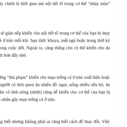
y chính là thời gian mà nội tiết tố trong cơ thể “nhảy múa”
 gián tiếp khiến cho nội tiết tố trong cơ thể của bạn bị thay
cá ở trán mỗi khi bạn thức khuya, mất ngủ hoặc trong thời kỳ
rong cuộc đời. Ngoài ra, căng thẳng còn có thể khiến cho da
h hơn đấy nhé.
ững “thủ phạm” khiến cho mụn trứng cá ở trán xuất hiện hoặc
gười có thói quen ăn nhiều đồ ngọt, uống nhiều sữa bò, ăn
 ăn có tính nóng (nhiệt) cũng dễ khiến cho cơ thể của bạn bị
n nhân gây mụn trứng cá ở trán.
 biết nhưng không phải ai cũng biết cách để thay đổi. Việc