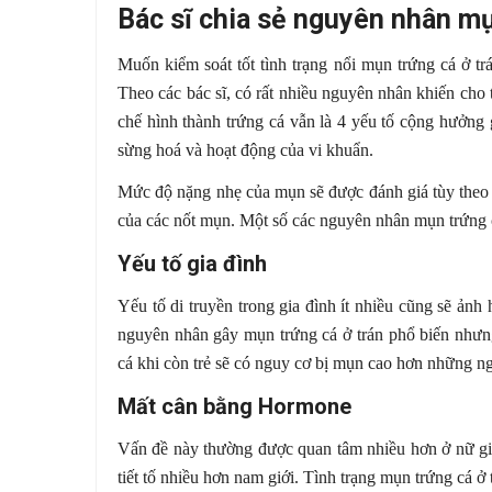
Bác sĩ chia sẻ nguyên nhân mụ
Muốn kiểm soát tốt tình trạng nổi mụn trứng cá ở t
Theo các bác sĩ, có rất nhiều nguyên nhân khiến cho
chế hình thành trứng cá vẫn là 4 yếu tố cộng hưởng gồ
sừng hoá và hoạt động của vi khuẩn.
Mức độ nặng nhẹ của mụn sẽ được đánh giá tùy theo s
của các nốt mụn. Một số các nguyên nhân mụn trứng c
Yếu tố gia đình
Yếu tố di truyền trong gia đình ít nhiều cũng sẽ ả
nguyên nhân gây mụn trứng cá ở trán phổ biến nhưn
cá khi còn trẻ sẽ có nguy cơ bị mụn cao hơn những ng
Mất cân bằng Hormone
Vấn đề này thường được quan tâm nhiều hơn ở nữ giới
tiết tố nhiều hơn nam giới. Tình trạng mụn trứng cá ở