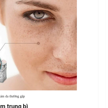
nám da thường gặp
m trung bì