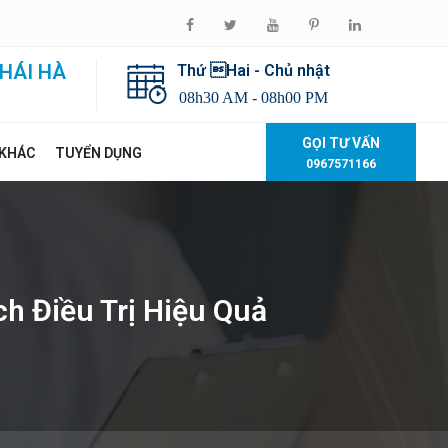
HÁI HÀ
Thứ Hai - Chủ nhật
08h30 AM - 08h00 PM
GỌI TƯ VẤN
 KHÁC
TUYỂN DỤNG
0967571166
h Điều Trị Hiệu Quả