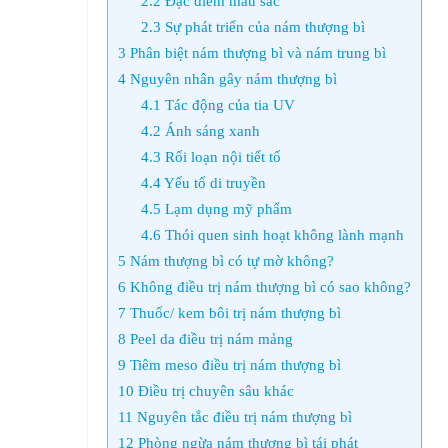
2.2
Đặc điểm màu sắc
2.3
Sự phát triển của nám thượng bì
3
Phân biệt nám thượng bì và nám trung bì
4
Nguyên nhân gây nám thượng bì
4.1
Tác động của tia UV
4.2
Ánh sáng xanh
4.3
Rối loạn nội tiết tố
4.4
Yếu tố di truyền
4.5
Lạm dụng mỹ phẩm
4.6
Thói quen sinh hoạt không lành mạnh
5
Nám thượng bì có tự mờ không?
6
Không điều trị nám thượng bì có sao không?
7
Thuốc/ kem bôi trị nám thượng bì
8
Peel da điều trị nám mảng
9
Tiêm meso điều trị nám thượng bì
10
Điều trị chuyên sâu khác
11
Nguyên tắc điều trị nám thượng bì
12
Phòng ngừa nám thượng bì tái phát