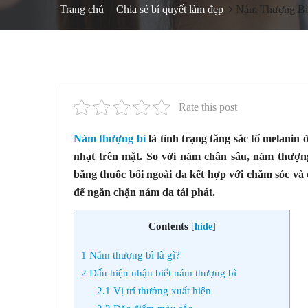
Trang chủ
Chia sẻ bí quyết làm đẹp
Nám Thượng Bì 
Rate this post
Nám thượng bì
là tình trạng tăng sắc tố melanin
nhạt trên mặt. So với nám chân sâu, nám thượn
bằng thuốc bôi ngoài da kết hợp với chăm sóc và 
để ngăn chặn nám da tái phát.
Contents
[
hide
]
1
Nám thượng bì là gì?
2
Dấu hiệu nhận biết nám thượng bì
2.1
Vị trí thường xuất hiện