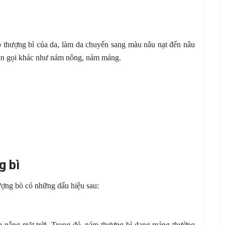
ớp thượng bì của da, làm da chuyển sang màu nâu nạt đến nâu
tên gọi khác như nám nông, nám mảng.
g bì
ượng bò có những dấu hiệu sau:
h nắng mặt trời. Trong đó, nám thượng bì dạng mảng thường