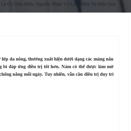
Là Gì? Dấu Hiệu, Nguyên Nhân Và Cách Điều Trị Hiệu Quả
 ở lớp da nông, thường xuất hiện dưới dạng các mảng nâu
g bì đáp ứng điều trị tốt hơn. Nám có thể được làm mờ
chống nắng mỗi ngày. Tuy nhiên, vẫn cần điều trị duy trì