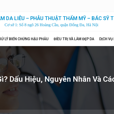
M DA LIỄU – PHẪU THUẬT THẨM MỸ – BÁC SỸ T
Cơ sở 1: Số 8 ngõ 26 Hoàng Cầu, quận Đống Đa, Hà Nội
XỬ LÝ BIẾN CHỨNG HẬU PHẪU
ĐIỀU TRỊ VÀ LÀM ĐẸP DA
DỊCH VỤ
ì? Dấu Hiệu, Nguyên Nhân Và Các