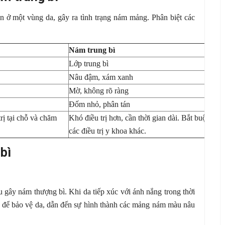
n ở một vùng da, gây ra tình trạng nám mảng. Phân biệt các
Nám trung bì
Lớp trung bì
Nâu đậm, xám xanh
Mờ, không rõ ràng
Đốm nhỏ, phân tán
trị tại chỗ và chăm
Khó điều trị hơn, cần thời gian dài. Bắt buộc phả
các điều trị y khoa khác.
bì
 gây nám thượng bì. Khi da tiếp xúc với ánh nắng trong thời
nin để bảo vệ da, dẫn đến sự hình thành các mảng nám màu nâu