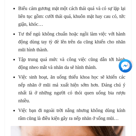
Biểu cảm gương mặt một cách thái quá và có sự lặp lại
liên tục gồm: cười thái quá, khuôn mặt hay cau có, tức
giận, khóc…
Tư thế ngủ không chuẩn hoặc ngồi làm việc với hành
động dùng tay tỳ đè lên trên da cũng khiến cho nhăn
mũi hình thành.
Tập trung quá mức và công việc cũng dẫn tới hành
+3
động nheo mắt và nhăn da sẽ hình thành.
Việc sinh hoạt, ăn uống thiếu khoa học sẽ khiến các
nếp nhăn ở mũi má xuất hiện sớm hơn. Đáng chú ý
nhất là ở những người có thói quen uống bia rượu
nhiều.
Việc bạn đi ngoài trời nắng nhưng không dùng kính
râm cũng là điều kiện gây ra nếp nhăn ở sống mũi…