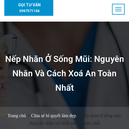
GỌI TƯ VẤN
0967571166
Nếp Nhăn Ở Sống Mũi: Nguyên
Nhân Và Cách Xoá An Toàn
Nhất
Trang chủ
Chia sẻ bí quyết làm đẹp
Nếp nhăn ở sống mũi:
Nguyên nhân và cách xoá an toàn nhất