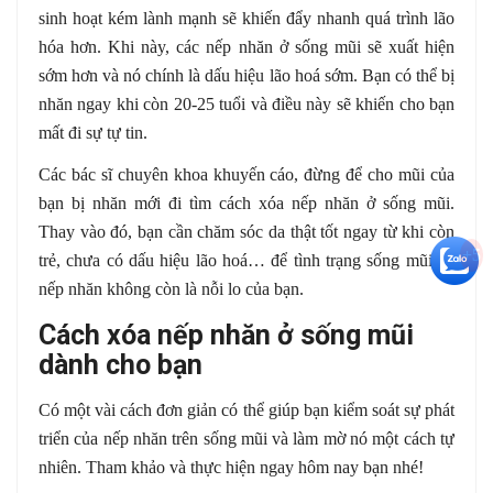
sinh hoạt kém lành mạnh sẽ khiến đẩy nhanh quá trình lão
hóa hơn. Khi này, các nếp nhăn ở sống mũi sẽ xuất hiện
sớm hơn và nó chính là dấu hiệu lão hoá sớm. Bạn có thể bị
nhăn ngay khi còn 20-25 tuổi và điều này sẽ khiến cho bạn
mất đi sự tự tin.
Các bác sĩ chuyên khoa khuyến cáo, đừng để cho mũi của
bạn bị nhăn mới đi tìm cách xóa nếp nhăn ở sống mũi.
Thay vào đó, bạn cần chăm sóc da thật tốt ngay từ khi còn
+5
trẻ, chưa có dấu hiệu lão hoá… để tình trạng sống mũi có
nếp nhăn không còn là nỗi lo của bạn.
Cách xóa nếp nhăn ở sống mũi
dành cho bạn
Có một vài cách đơn giản có thể giúp bạn kiểm soát sự phát
triển của nếp nhăn trên sống mũi và làm mờ nó một cách tự
nhiên. Tham khảo và thực hiện ngay hôm nay bạn nhé!