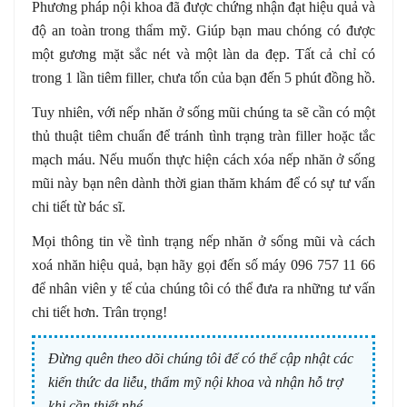
Phương pháp nội khoa đã được chứng nhận đạt hiệu quả và
độ an toàn trong thẩm mỹ. Giúp bạn mau chóng có được
một gương mặt sắc nét và một làn da đẹp. Tất cả chỉ có
trong 1 lần tiêm filler, chưa tốn của bạn đến 5 phút đồng hồ.
Tuy nhiên, với nếp nhăn ở sống mũi chúng ta sẽ cần có một
thủ thuật tiêm chuẩn để tránh tình trạng tràn filler hoặc tắc
mạch máu. Nếu muốn thực hiện cách xóa nếp nhăn ở sống
mũi này bạn nên dành thời gian thăm khám để có sự tư vấn
chi tiết từ bác sĩ.
Mọi thông tin về tình trạng nếp nhăn ở sống mũi và cách
xoá nhăn hiệu quả, bạn hãy gọi đến số máy 096 757 11 66
để nhân viên y tế của chúng tôi có thể đưa ra những tư vấn
chi tiết hơn. Trân trọng!
Đừng quên theo dõi chúng tôi để có thể cập nhật các
kiến thức da liễu, thẩm mỹ nội khoa và nhận hỗ trợ
khi cần thiết nhé.