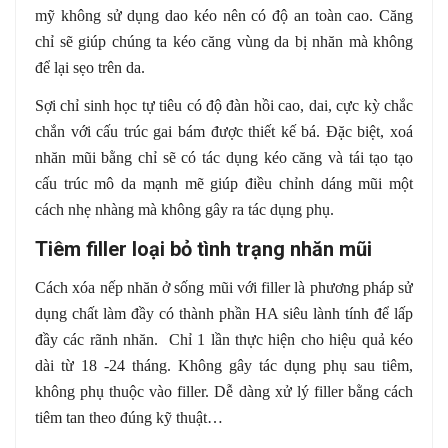
mỹ không sử dụng dao kéo nên có độ an toàn cao. Căng
chỉ sẽ giúp chúng ta kéo căng vùng da bị nhăn mà không
để lại sẹo trên da.
Sợi chỉ sinh học tự tiêu có độ đàn hồi cao, dai, cực kỳ chắc
chắn với cấu trúc gai bám được thiết kế bá. Đặc biệt, xoá
nhăn mũi bằng chỉ sẽ có tác dụng kéo căng và tái tạo tạo
cấu trúc mô da mạnh mẽ giúp điều chỉnh dáng mũi một
cách nhẹ nhàng mà không gây ra tác dụng phụ.
Tiêm filler loại bỏ tình trạng nhăn mũi
Cách xóa nếp nhăn ở sống mũi với filler là phương pháp sử
dụng chất làm đầy có thành phần HA siêu lành tính để lấp
đầy các rãnh nhăn. Chỉ 1 lần thực hiện cho hiệu quả kéo
dài từ 18 -24 tháng. Không gây tác dụng phụ sau tiêm,
không phụ thuộc vào filler. Dễ dàng xử lý filler bằng cách
tiêm tan theo đúng kỹ thuật…