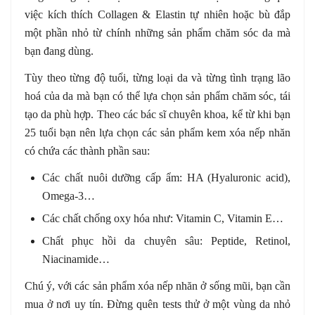
việc kích thích Collagen & Elastin tự nhiên hoặc bù đắp
một phần nhỏ từ chính những sản phẩm chăm sóc da mà
bạn đang dùng.
Tùy theo từng độ tuổi, từng loại da và từng tình trạng lão
hoá của da mà bạn có thể lựa chọn sản phẩm chăm sóc, tái
tạo da phù hợp. Theo các bác sĩ chuyên khoa, kể từ khi bạn
25 tuổi bạn nên lựa chọn các sản phẩm kem xóa nếp nhăn
có chứa các thành phần sau:
Các chất nuôi dưỡng cấp ẩm: HA (Hyaluronic acid),
Omega-3…
Các chất chống oxy hóa như: Vitamin C, Vitamin E…
Chất phục hồi da chuyên sâu: Peptide, Retinol,
Niacinamide…
Chú ý, với các sản phẩm xóa nếp nhăn ở sống mũi, bạn cần
mua ở nơi uy tín. Đừng quên tests thử ở một vùng da nhỏ