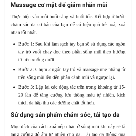
Massage cơ mặt để giảm nhăn mũi
Thực hiện vào mỗi buổi sáng và buổi tốc. Kết hợp ở bước
chăm sóc da cơ bản của bạn để có hiệu quả trẻ hoá, xoá
nhăn tốt nhất.
Bước 1: Sau khi làm sạch tay bạn sẽ sử dụng các ngón
tay trỏ vuốt chạy dọc theo phần sống mũi theo hướng
từ trên xuống dưới.
Bước 2: Chụm 2 ngón tay trỏ và massage nhẹ nhàng từ
trên sống mũi lên đến phần cánh mũi và ngược lại.
Bước 3: Lặp lại các động tác trên trong khoảng từ 15-
20 lần để tăng cường lưu thông máu tự nhiên, kích
thích da hấp thụ các dưỡng chất tốt hơn.
Sử dụng sản phẩm chăm sóc, tái tạo da
Mục đích của cách xoá nếp nhăn ở sống mũi khi này sẽ là
tăng cường độ ẩm tự nhiên cho da. Tái tạo da thông qua