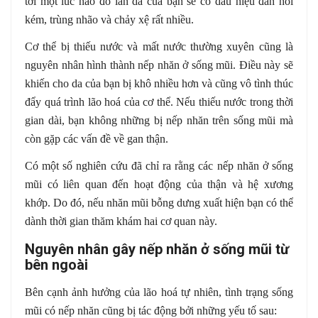
tới một lúc nào đó làn da của bạn sẽ có dấu hiệu đàn hồi
kém, trùng nhão và chảy xệ rất nhiều.
Cơ thể bị thiếu nước và mất nước thường xuyên cũng là
nguyên nhân hình thành nếp nhăn ở sống mũi. Điều này sẽ
khiến cho da của bạn bị khô nhiều hơn và cũng vô tình thúc
đẩy quá trình lão hoá của cơ thể. Nếu thiếu nước trong thời
gian dài, bạn không những bị nếp nhăn trên sống mũi mà
còn gặp các vấn đề về gan thận.
Có một số nghiên cứu đã chỉ ra rằng các nếp nhăn ở sống
mũi có liên quan đến hoạt động của thận và hệ xương
khớp. Do đó, nếu nhăn mũi bỗng dưng xuất hiện bạn có thể
dành thời gian thăm khám hai cơ quan này.
Nguyên nhân gây nếp nhăn ở sống mũi từ
bên ngoài
Bên cạnh ảnh hưởng của lão hoá tự nhiên, tình trạng sống
mũi có nếp nhăn cũng bị tác động bởi những yếu tố sau: