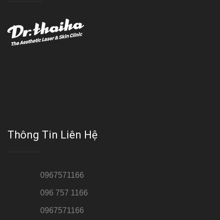
Với đội ngũ bác sỹ chuyên khoa giàu kinh nghệm, trang thiết bị
hiện đại và quy trình điều trị theo chuẩn quốc tế, Da liễu - Thẩm
mỹ Thái Hà tự hào là một thương hiệu thẩm mỹ uy tín, luôn mang
đến cho khách dịch vụ làm đẹp hoàn hảo!!
Thông Tin Liên Hệ
Hotline 1:
0967571166
Hotline 2:
096 757 1166
Hotline 3:
0967571166