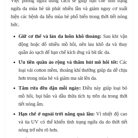
Việc phòng ngừa đúng cách sẽ giúp hạn chế tình trạng
ngứa da mùa hè tái phát nhiều lần và giảm nguy cơ xuất
hiện các bệnh da liễu mùa hè phổ biến trong thời tiết nóng
bức.
Giữ cơ thể và làn da luôn khô thoáng:
Sau khi vận
động hoặc đổ nhiều mồ hôi, nên lau khô da và thay
quần áo sạch để hạn chế kích ứng và bít tắc da.
Ưu tiên quần áo rộng và thấm hút mồ hôi tốt:
Các
loại vải cotton mềm, thoáng khí thường giúp da dễ chịu
hơn trong mùa hè và giảm ma sát lên da.
Tắm rửa đều đặn mỗi ngày:
Điều này giúp loại bỏ
mồ hôi, bụi bẩn và dầu thừa tích tụ trên da trong thời
tiết nóng ẩm.
Hạn chế ở ngoài trời nắng quá lâu:
Vì nhiệt độ cao
và tia UV có thể khiến tình trạng ngứa da do thời tiết
nóng trở nên rõ hơn.