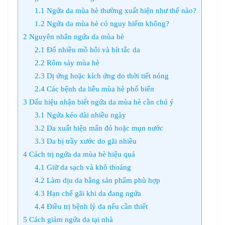
1.1
Ngứa da mùa hè thường xuất hiện như thế nào?
1.2
Ngứa da mùa hè có nguy hiểm không?
2
Nguyên nhân ngứa da mùa hè
2.1
Đổ nhiều mồ hôi và bít tắc da
2.2
Rôm sảy mùa hè
2.3
Dị ứng hoặc kích ứng do thời tiết nóng
2.4
Các bệnh da liễu mùa hè phổ biến
3
Dấu hiệu nhận biết ngứa da mùa hè cần chú ý
3.1
Ngứa kéo dài nhiều ngày
3.2
Da xuất hiện mẩn đỏ hoặc mụn nước
3.3
Da bị trầy xước do gãi nhiều
4
Cách trị ngứa da mùa hè hiệu quả
4.1
Giữ da sạch và khô thoáng
4.2
Làm dịu da bằng sản phẩm phù hợp
4.3
Hạn chế gãi khi da đang ngứa
4.4
Điều trị bệnh lý da nếu cần thiết
5
Cách giảm ngứa da tại nhà