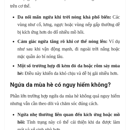
trên cơ thể.
Da nổi mẩn ngứa khi trời nóng khá phổ biến:
Các
vùng như cổ, lưng, ngực hoặc vùng nếp gấp thường dễ
bị kích ứng hơn do đổ nhiều mồ hôi.
Cảm giác ngứa tăng rõ khi cơ thể nóng lên:
Ví dụ
như sau khi vận động mạnh, đi ngoài trời nắng hoặc
mặc quần áo bí nóng lâu.
Một số trường hợp đi kèm đỏ da hoặc rôm sảy mùa
hè:
Điều này khiến da khó chịu và dễ bị gãi nhiều hơn.
Ngứa da mùa hè có nguy hiểm không?
Phần lớn trường hợp ngứa da mùa hè không quá nguy hiểm
nhưng vẫn cần theo dõi và chăm sóc đúng cách.
Ngứa nhẹ thường liên quan đến kích ứng hoặc mồ
hôi:
Tình trạng này có thể cải thiện khi da được làm
mát và vệ sinh phù hợp.