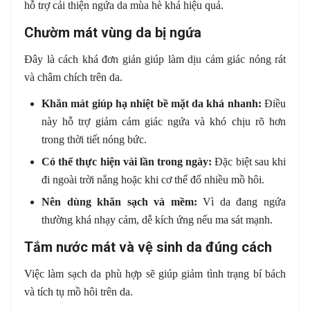
hỗ trợ cải thiện ngứa da mùa hè khá hiệu quả.
Chườm mát vùng da bị ngứa
Đây là cách khá đơn giản giúp làm dịu cảm giác nóng rát
và châm chích trên da.
Khăn mát giúp hạ nhiệt bề mặt da khá nhanh:
Điều
này hỗ trợ giảm cảm giác ngứa và khó chịu rõ hơn
trong thời tiết nóng bức.
Có thể thực hiện vài lần trong ngày:
Đặc biệt sau khi
đi ngoài trời nắng hoặc khi cơ thể đổ nhiều mồ hôi.
Nên dùng khăn sạch và mềm:
Vì da đang ngứa
thường khá nhạy cảm, dễ kích ứng nếu ma sát mạnh.
Tắm nước mát và vệ sinh da đúng cách
Việc làm sạch da phù hợp sẽ giúp giảm tình trạng bí bách
và tích tụ mồ hôi trên da.