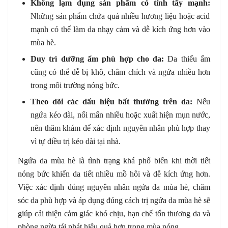
Không lạm dụng sản phẩm có tính tẩy mạnh:
Những sản phẩm chứa quá nhiều hương liệu hoặc acid
mạnh có thể làm da nhạy cảm và dễ kích ứng hơn vào
mùa hè.
Duy trì dưỡng ẩm phù hợp cho da:
Da thiếu ẩm
cũng có thể dễ bị khô, châm chích và ngứa nhiều hơn
trong môi trường nóng bức.
Theo dõi các dấu hiệu bất thường trên da:
Nếu
ngứa kéo dài, nổi mẩn nhiều hoặc xuất hiện mụn nước,
nên thăm khám để xác định nguyên nhân phù hợp thay
vì tự điều trị kéo dài tại nhà.
Ngứa da mùa hè là tình trạng khá phổ biến khi thời tiết
nóng bức khiến da tiết nhiều mồ hôi và dễ kích ứng hơn.
Việc xác định đúng nguyên nhân ngứa da mùa hè, chăm
sóc da phù hợp và áp dụng đúng cách trị ngứa da mùa hè sẽ
giúp cải thiện cảm giác khó chịu, hạn chế tổn thương da và
phòng ngừa tái phát hiệu quả hơn trong mùa nóng.