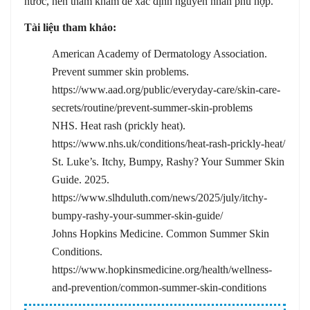
nước, nên thăm khám để xác định nguyên nhân phù hợp.
Tài liệu tham khảo:
American Academy of Dermatology Association.
Prevent summer skin problems.
https://www.aad.org/public/everyday-care/skin-care-
secrets/routine/prevent-summer-skin-problems
NHS. Heat rash (prickly heat).
https://www.nhs.uk/conditions/heat-rash-prickly-heat/
St. Luke’s. Itchy, Bumpy, Rashy? Your Summer Skin
Guide. 2025.
https://www.slhduluth.com/news/2025/july/itchy-
bumpy-rashy-your-summer-skin-guide/
Johns Hopkins Medicine. Common Summer Skin
Conditions.
https://www.hopkinsmedicine.org/health/wellness-
and-prevention/common-summer-skin-conditions