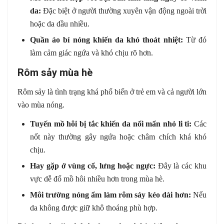
da:
Đặc biệt ở người thường xuyên vận động ngoài trời
hoặc da dầu nhiều.
Quần áo bí nóng khiến da khó thoát nhiệt:
Từ đó
làm cảm giác ngứa và khó chịu rõ hơn.
Rôm sảy mùa hè
Rôm sảy là tình trạng khá phổ biến ở trẻ em và cả người lớn
vào mùa nóng.
Tuyến mồ hôi bị tắc khiến da nổi mẩn nhỏ li ti:
Các
nốt này thường gây ngứa hoặc châm chích khá khó
chịu.
Hay gặp ở vùng cổ, lưng hoặc ngực:
Đây là các khu
vực dễ đổ mồ hôi nhiều hơn trong mùa hè.
Môi trường nóng ẩm làm rôm sảy kéo dài hơn:
Nếu
da không được giữ khô thoáng phù hợp.