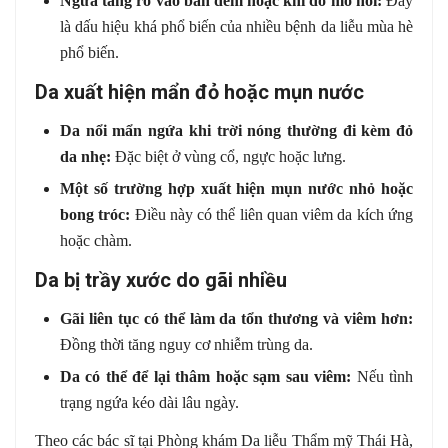
Ngứa tăng rõ vào ban đêm hoặc khi đổ mồ hôi:
Đây
là dấu hiệu khá phổ biến của nhiều bệnh da liễu mùa hè
phổ biến.
Da xuất hiện mẩn đỏ hoặc mụn nước
Da nổi mẩn ngứa khi trời nóng thường đi kèm đỏ
da nhẹ:
Đặc biệt ở vùng cổ, ngực hoặc lưng.
Một số trường hợp xuất hiện mụn nước nhỏ hoặc
bong tróc:
Điều này có thể liên quan viêm da kích ứng
hoặc chàm.
Da bị trầy xước do gãi nhiều
Gãi liên tục có thể làm da tổn thương và viêm hơn:
Đồng thời tăng nguy cơ nhiễm trùng da.
Da có thể để lại thâm hoặc sạm sau viêm:
Nếu tình
trạng ngứa kéo dài lâu ngày.
Theo các bác sĩ tại Phòng khám Da liễu Thẩm mỹ Thái Hà,