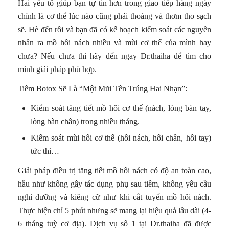
Hai yếu tố giúp bạn tự tin hơn trong giao tiếp hàng ngày
chính là cơ thể lúc nào cũng phải thoáng và thơm tho sạch
sẽ. Hè đến rồi và bạn đã có kế hoạch kiểm soát các nguyên
nhân ra mồ hôi nách nhiều và mùi cơ thể của mình hay
chưa? Nếu chưa thì hãy đến ngay Dr.thaiha để tìm cho
mình giải pháp phù hợp.
Tiêm Botox Sẽ Là “Một Mũi Tên Trúng Hai Nhạn”:
Kiểm soát tăng tiết mồ hôi cơ thể (nách, lòng bàn tay,
lòng bàn chân) trong nhiều tháng.
Kiểm soát mùi hôi cơ thể (hôi nách, hôi chân, hôi tay)
tức thì…
Giải pháp điều trị tăng tiết mồ hôi nách có độ an toàn cao,
hầu như không gây tác dụng phụ sau tiêm, không yêu cầu
nghỉ dưỡng và kiêng cữ như khi cắt tuyến mồ hôi nách.
Thực hiện chỉ 5 phút nhưng sẽ mang lại hiệu quả lâu dài (4-
6 tháng tuỳ cơ địa). Dịch vụ số 1 tại Dr.thaiha đã được