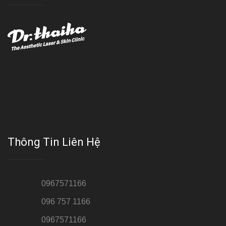
Với đội ngũ bác sỹ chuyên khoa giàu kinh nghệm, trang thiết bị
hiện đại và quy trình điều trị theo chuẩn quốc tế, Da liễu - Thẩm
mỹ Thái Hà tự hào là một thương hiệu thẩm mỹ uy tín, luôn mang
đến cho khách dịch vụ làm đẹp hoàn hảo!!
Thông Tin Liên Hệ
Hotline 1:
0967571166
Hotline 2:
096 757 1166
Hotline 3:
0967571166