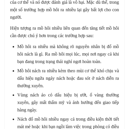
của cơ thể và nó được đánh giá là vô hại. Mặc dù thế, trong
một số trường hợp mồ hôi ra nhiều lại gây bất lợi cho con
người.
Hiện tượng ra mồ hôi nhiều liên quan đến tăng tiết mồ hôi
cần được chú ý hơn trong các trường hợp sau:
Mồ hôi ra nhiều mà không rõ nguyên nhân bị đổ mồ
hôi nách là gì. Ra mồ hôi mọi lúc, mọi nơi ngay cả khi
bạn đang trong trạng thái nghỉ ngơi hoàn toàn.
Mồ hôi nách ra nhiều kèm theo mùi cơ thể khó chịu và
dấu hiệu ngứa ngáy nách hoặc đau sót ở nách diễn ra
thường xuyên.
Vùng nách áo có dấu hiệu bị ướt, ố vàng thường
xuyên, gây mất thẩm mỹ và ảnh hưởng đến giao tiếp
hàng ngày.
Nách đổ mồ hôi nhiều ngay cả trong điều kiện thời tiết
mát mẻ hoặc khi bạn ngồi làm việc trong phòng có điều