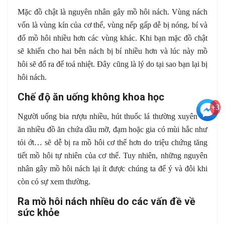
Mặc đồ chật là nguyên nhân gây mồ hôi nách. Vùng nách
vốn là vùng kín của cơ thể, vùng nếp gấp dễ bị nóng, bí và
đổ mồ hôi nhiều hơn các vùng khác. Khi bạn mặc đồ chật
sẽ khiến cho hai bên nách bị bí nhiều hơn và lúc này mồ
hôi sẽ đổ ra để toả nhiệt. Đây cũng là lý do tại sao bạn lại bị
hôi nách.
Chế độ ăn uống không khoa học
+3
Người uống bia rượu nhiều, hút thuốc lá thường xuyên và
ăn nhiều đồ ăn chứa dầu mỡ, đạm hoặc gia có mùi hắc như
tỏi ớt… sẽ dễ bị ra mồ hôi cơ thể hơn do triệu chứng tăng
tiết mồ hôi tự nhiên của cơ thể. Tuy nhiên, những nguyên
nhân gây mồ hôi nách lại ít được chúng ta để ý và đôi khi
còn có sự xem thường.
Ra mồ hôi nách nhiều do các vấn đề về
sức khỏe