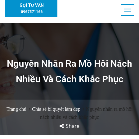
GỌI TƯ VẤN
0967571166
Nguyên Nhân Ra Mồ Hôi Nách
Nhiều Và Cách Khắc Phục
Trang chủ
Chia sẻ bí quyết làm đẹp
Nguyên nhân ra mồ hôi
nách nhiều và cách khắc phục
Share