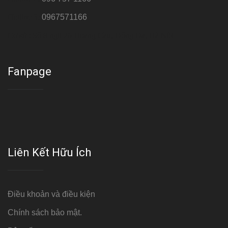
Hotline 3:
0967571166
Cơ sở : Số 8 ngõ 26 Hoàng Cầu, Đống Đa, Hà Nội
Fanpage
Liên Kết Hữu Ích
Điều khoản và điều kiện
Chính sách bảo mật.