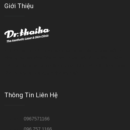
Giới Thiệu
Với đội ngũ bác sỹ chuyên khoa giàu kinh nghệm, trang thiết bị
hiện đại và quy trình điều trị theo chuẩn quốc tế, Da liễu - Thẩm
mỹ Thái Hà tự hào là một thương hiệu thẩm mỹ uy tín, luôn mang
đến cho khách dịch vụ làm đẹp hoàn hảo!!
Thông Tin Liên Hệ
Hotline 1:
0967571166
Hotline 2:
096 757 1166