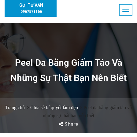
GỌI TƯ VẤN
0967571166
Peel Da Bằng Giấm Táo Và
Những Sự Thật Bạn Nên Biết
Trang chủ
Chia sẻ bí quyết làm đẹp
Peel da bằng giấm táo và
những sự thật bạn nên biết
Share