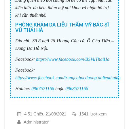
Đừng quên theo dõi chúng tôi để có thể cập nhật các
kiến thức da liễu, thẩm mỹ nội khoa và nhận hỗ trợ
khi cần thiết nhé.
PHÒNG KHÁM DA LIỄU THẨM MỸ BÁC SĨ
VŨ THÁI HÀ
Địa chỉ:
Số 8 ngõ 26 Hoàng Cầu cũ, Ô Chợ Dừa –
Đống Đa Hà Nội.
Facebook:
https://www.facebook.com/BSVuThaiHa
Facebook:
https://www.facebook.com/trungcahocduong.dalieuthaiha
Hotline:
0967571166
hoặc
0968571166
4:51 Chiều 21/08/2021
1541 lượt xem
Administrator