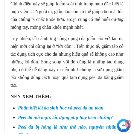
Chính điều này sẽ giúp kiểm soát tình trạng mụn đặc biệt là
mụn viêm… Ngoài ra, giấm táo còn có thể giúp cho mái tóc
của chúng ta chắc khỏe hơn. Hoặc cũng có thể nuôi dưỡng
móng tay, móng chân khỏe mạnh nhất.
Tuy nhiên, tất cả những công dụng của giấm táo với làn da
hiện mới chỉ dừng lại ở “lời đồn”. Trên thực tế, giấm táo có
tác dụng tích cực cho da nhưng hiệu quả sẽ không cao như
những lời đồn. Song song với đó cũng là những tác dụng
phụ có thể dễ dàng xảy ra nếu như chúng ta sử dụng giấm
táo không đúng cách hoặc quá lạm dụng peel da bằng giấm
táo.
NÊN XEM THÊM:
Phân biệt lột da sinh học và peel da an toàn
Peel da nổi mụn, tác dụng phụ hay biến chứng?
+3
Peel da bị hỏng là như thế nào, nguyên nhân do