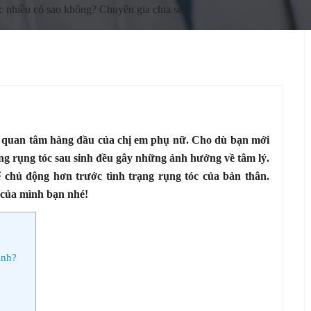
óc nhiều có sao không? Chuyên gia chia sẻ
 quan tâm hàng đầu của chị em phụ nữ. Cho dù bạn mới
rạng rụng tóc sau sinh đều gây những ảnh hưởng về tâm lý.
ể chủ động hơn trước tình trạng rụng tóc của bản thân.
è của mình bạn nhé!
inh?