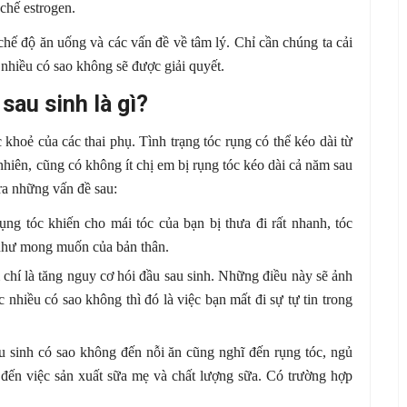
 chế estrogen.
chế độ ăn uống và các vấn đề về tâm lý. Chỉ cần chúng ta cải
c nhiều có sao không sẽ được giải quyết.
sau sinh là gì?
hoẻ của các thai phụ. Tình trạng tóc rụng có thể kéo dài từ
 nhiên, cũng có không ít chị em bị rụng tóc kéo dài cả năm sau
 ra những vấn đề sau:
ụng tóc khiến cho mái tóc của bạn bị thưa đi rất nhanh, tóc
 như mong muốn của bản thân.
m chí là tăng nguy cơ hói đầu sau sinh. Những điều này sẽ ảnh
nhiều có sao không thì đó là việc bạn mất đi sự tự tin trong
u sinh có sao không đến nỗi ăn cũng nghĩ đến rụng tóc, ngủ
 đến việc sản xuất sữa mẹ và chất lượng sữa. Có trường hợp