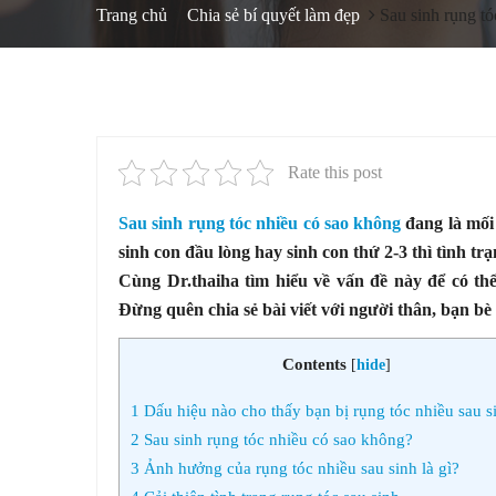
Trang chủ
Chia sẻ bí quyết làm đẹp
Sau sinh rụng t
Rate this post
Sau sinh rụng tóc nhiều có sao không
đang là mối
sinh con đầu lòng hay sinh con thứ 2-3 thì tình t
Cùng Dr.thaiha tìm hiểu về vấn đề này để có th
Đừng quên chia sẻ bài viết với người thân, bạn b
Contents
[
hide
]
1
Dấu hiệu nào cho thấy bạn bị rụng tóc nhiều sau s
2
Sau sinh rụng tóc nhiều có sao không?
3
Ảnh hưởng của rụng tóc nhiều sau sinh là gì?