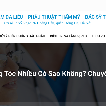
M DA LIỄU – PHẪU THUẬT THẨM MỸ – BÁC SỸ T
Cơ sở 1: Số 8 ngõ 26 Hoàng Cầu, quận Đống Đa, Hà Nội
XỬ LÝ BIẾN CHỨNG HẬU PHẪU
ĐIỀU TRỊ VÀ LÀM ĐẸP DA
DỊCH VỤ
g Tóc Nhiều Có Sao Không? Chuyê