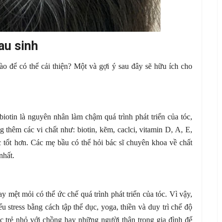
au sinh
ào để có thể cải thiện? Một và gợi ý sau đây sẽ hữu ích cho
 biotin là nguyên nhân làm chậm quá trình phát triển của tóc,
g thêm các vi chất như: biotin, kẽm, caclci, vitamin D, A, E,
tốt hơn. Các mẹ bầu có thể hỏi bác sĩ chuyên khoa về chất
nhất.
ay mệt mỏi có thể ức chế quá trình phát triển của tóc. Vì vậy,
u stress bằng cách tập thể dục, yoga, thiền và duy trì chế độ
óc trẻ nhỏ với chồng hay những người thân trong gia đình để