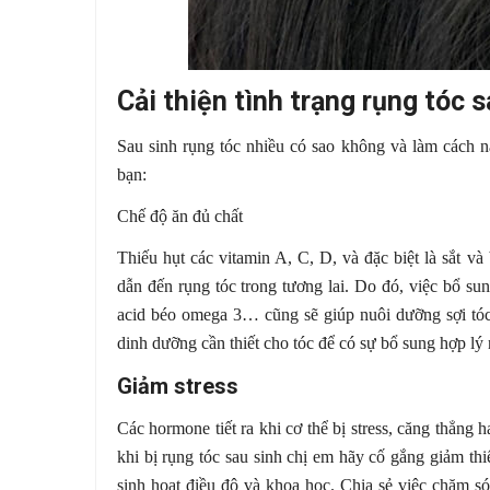
Cải thiện tình trạng rụng tóc s
Sau sinh rụng tóc nhiều có sao không và làm cách n
bạn:
Chế độ ăn đủ chất
Thiếu hụt các vitamin A, C, D, và đặc biệt là sắt và
dẫn đến rụng tóc trong tương lai. Do đó, việc bổ sun
acid béo omega 3… cũng sẽ giúp nuôi dưỡng sợi tóc 
dinh dưỡng cần thiết cho tóc để có sự bổ sung hợp lý 
Giảm stress
Các hormone tiết ra khi cơ thể bị stress, căng thẳng h
khi bị rụng tóc sau sinh chị em hãy cố gắng giảm thiể
sinh hoạt điều độ và khoa học. Chia sẻ việc chăm s