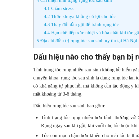
4
Cải thiện tình trạng rụng tóc sau sinh
4.1
Giảm stress
4.2
Thức khuya không có lợi cho tóc
4.3
Thay đổi dầu gội để tránh rụng tóc
4.4
Hạn chế tiếp xúc nhiệt và hóa chất khi tóc g
5
Địa chỉ điều trị rụng tóc sau sinh uy tín tại Hà Nội
Dấu hiệu nào cho thấy bạn bị 
Tình trạng tóc rụng nhiều sau sinh không hề hiếm gặp
chuyên khoa, rụng tóc sau sinh là dạng rụng tóc lan to
có khả năng tự phục hồi mà không cần tác động y kh
mất khoảng từ 3-6 tháng.
Dấu hiệu rụng tóc sau sinh bao gồm:
Tình trạng tóc rụng nhiều hơn bình thường với
Rụng ngay sau khi gội, khi vuốt nhẹ tóc hoặc khi 
Tóc con mọc chậm hơn khiến cho mái tóc bị thưa 