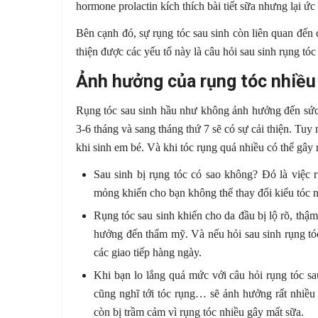
hormone prolactin kích thích bài tiết sữa nhưng lại ức
Bên cạnh đó, sự rụng tóc sau sinh còn liên quan đến 
thiện được các yếu tố này là câu hỏi sau sinh rụng tó
Ảnh hưởng của rụng tóc nhiều 
Rụng tóc sau sinh hầu như không ảnh hưởng đến sức k
3-6 tháng và sang tháng thứ 7 sẽ có sự cải thiện. Tuy
khi sinh em bé. Và khi tóc rụng quá nhiều có thể gây
Sau sinh bị rụng tóc có sao không? Đó là việc r
mỏng khiến cho bạn không thể thay đổi kiểu tóc
Rụng tóc sau sinh khiến cho da đầu bị lộ rõ, thậ
hưởng đến thẩm mỹ. Và nếu hỏi sau sinh rụng tóc 
các giao tiếp hàng ngày.
Khi bạn lo lắng quá mức với câu hỏi rụng tóc sa
cũng nghĩ tới tóc rụng… sẽ ảnh hưởng rất nhiều
còn bị trầm cảm vì rụng tóc nhiều gây mất sữa.