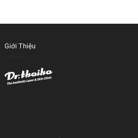
Giới Thiệu
Với đội ngũ bác sỹ chuyên khoa giàu kinh nghệm, trang thiết bị
hiện đại và quy trình điều trị theo chuẩn quốc tế, Da liễu - Thẩm
mỹ Thái Hà tự hào là một thương hiệu thẩm mỹ uy tín, luôn mang
đến cho khách dịch vụ làm đẹp hoàn hảo!!