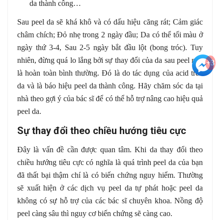
da thành công…
Sau peel da sẽ khá khô và có dấu hiệu căng rát; Cảm giác
châm chích; Đỏ nhẹ trong 2 ngày đầu; Da có thể tối màu ở
ngày thứ 3-4, Sau 2-5 ngày bắt đầu lột (bong tróc). Tuy
nhiên, đừng quá lo lắng bởi sự thay đổi của da sau peel này
+3
là hoàn toàn bình thường. Đó là do tác dụng của acid trên
da và là báo hiệu peel da thành công. Hãy chăm sóc da tại
nhà theo gợi ý của bác sĩ để có thể hỗ trợ nâng cao hiệu quả
peel da.
Sự thay đổi theo chiều hướng tiêu cực
Đây là vấn đề cần được quan tâm. Khi da thay đổi theo
chiều hướng tiêu cực có nghĩa là quá trình peel da của bạn
đã thất bại thậm chí là có biến chứng nguy hiểm. Thường
sẽ xuất hiện ở các dịch vụ peel da tự phát hoặc peel da
không có sự hỗ trợ của các bác sĩ chuyên khoa. Nồng độ
peel càng sâu thì nguy cơ biến chứng sẽ càng cao.