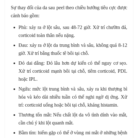
Sự thay đổi của da sau peel theo chiều hướng tiêu cực được
cảnh báo gồm:
Phù: xảy ra ở lột sâu, sau 48-72 giờ. Xử trí chườm đá,
corticoid toàn thân nếu nặng.
Đau: xảy ra ở lột da trung bình và sâu, không quá 8-12
giờ. Xử trí bằng thuốc tê bôi tại chỗ.
Đỏ dai dẳng: Đỏ lâu hơn dự kiến có thể nguy cơ sẹo.
Xử trí corticoid mạnh bôi tại chỗ, tiêm corticoid, PDL
hoặc IPL.
Ngứa: mức lột trung bình và sâu, xảy ra khi thượng bì
hóa và kéo dài nhiều tuần có thể nghi ngờ dị ứng. Xử
trí: corticoid uống hoặc bôi tại chỗ, kháng histamin.
Thương tổn mắt: Nếu chất lột da vô tình dính vào mắt,
cần chú ý khi lột quanh mắt.
Bầm tím: hiếm gặp có thể ở vùng mi mắt ở những bệnh