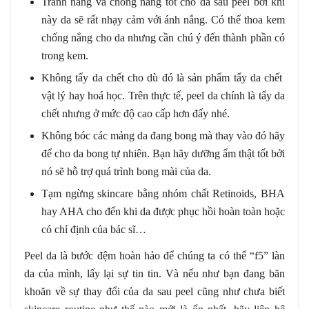
Tránh nắng và chống nắng tốt cho da sau peel bởi khi
này da sẽ rất nhạy cảm với ánh nắng. Có thể thoa kem
chống nắng cho da nhưng cần chú ý đến thành phần có
trong kem.
Không tẩy da chết cho dù đó là sản phẩm tẩy da chết
vật lý hay hoá học. Trên thực tế, peel da chính là tẩy da
chết nhưng ở mức độ cao cấp hơn đấy nhé.
Không bóc các mảng da đang bong mà thay vào đó hãy
để cho da bong tự nhiên. Bạn hãy dưỡng ẩm thật tốt bởi
nó sẽ hỗ trợ quá trình bong mài của da.
Tạm ngừng skincare bằng nhóm chất Retinoids, BHA
hay AHA cho đến khi da được phục hồi hoàn toàn hoặc
có chỉ định của bác sĩ…
Peel da là bước đệm hoàn hảo để chúng ta có thể “f5” làn
da của mình, lấy lại sự tin tin. Và nếu như bạn đang băn
khoăn về sự thay đổi của da sau peel cũng như chưa biết