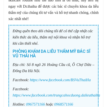
skincare routine như thế nào mới là ổn nhất, hãy liên hệ
ngay với Dr.thaiha để được các bác sĩ chuyên khoa da liễu
thẩm mỹ của chúng tôi tư vấn và hỗ trợ nhanh chóng, chính
xác nhất nhé!
Đừng quên theo dõi chúng tôi để có thể cập nhật các
kiến thức da liễu, thẩm mỹ nội khoa và nhận hỗ trợ
khi cần thiết nhé.
PHÒNG KHÁM DA LIỄU THẨM MỸ BÁC SĨ
VŨ THÁI HÀ
Địa chỉ:
Số 8 ngõ 26 Hoàng Cầu cũ, Ô Chợ Dừa –
Đống Đa Hà Nội.
Facebook:
https://www.facebook.com/BSVuThaiHa
Facebook:
https://www.facebook.com/trungcahocduong.dalieuthaiha
Hotline:
0967571166
hoặc
0968571166