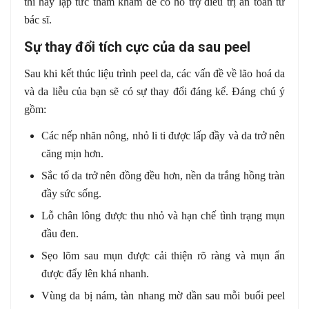
thì hãy lập tức thăm khám để có hỗ trợ điều trị an toàn từ
bác sĩ.
Sự thay đổi tích cực của da sau peel
Sau khi kết thúc liệu trình peel da, các vấn đề về lão hoá da
và da liễu của bạn sẽ có sự thay đổi đáng kể. Đáng chú ý
gồm:
Các nếp nhăn nông, nhỏ li ti được lấp đầy và da trở nên
căng mịn hơn.
Sắc tố da trở nên đồng đều hơn, nền da trắng hồng tràn
đầy sức sống.
Lỗ chân lông được thu nhỏ và hạn chế tình trạng mụn
đầu đen.
Sẹo lõm sau mụn được cải thiện rõ ràng và mụn ẩn
được đẩy lên khá nhanh.
Vùng da bị nám, tàn nhang mờ dần sau mỗi buổi peel