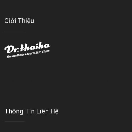
Giới Thiệu
Với đội ngũ bác sỹ chuyên khoa giàu kinh nghệm, trang thiết bị
hiện đại và quy trình điều trị theo chuẩn quốc tế, Da liễu - Thẩm
mỹ Thái Hà tự hào là một thương hiệu thẩm mỹ uy tín, luôn mang
đến cho khách dịch vụ làm đẹp hoàn hảo!!
Thông Tin Liên Hệ