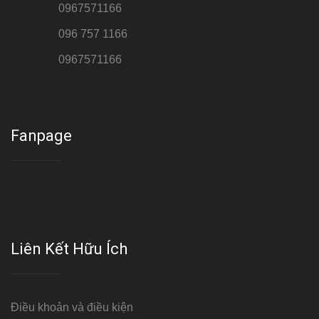
Hotline 1:
0967571166
Hotline 2:
096 757 1166
Hotline 3:
0967571166
Cơ sở : Số 8 ngõ 26 Hoàng Cầu, Đống Đa, Hà Nội
Fanpage
Liên Kết Hữu Ích
Điều khoản và điều kiện