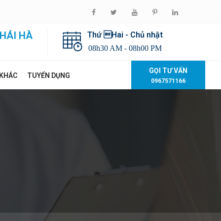
HÁI HÀ
Thứ Hai - Chủ nhật
08h30 AM - 08h00 PM
GỌI TƯ VẤN
 KHÁC
TUYỂN DỤNG
0967571166