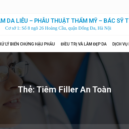
M DA LIỄU – PHẪU THUẬT THẨM MỸ – BÁC SỸ T
Cơ sở 1: Số 8 ngõ 26 Hoàng Cầu, quận Đống Đa, Hà Nội
XỬ LÝ BIẾN CHỨNG HẬU PHẪU
ĐIỀU TRỊ VÀ LÀM ĐẸP DA
DỊCH VỤ
Thẻ:
Tiêm Filler An Toàn