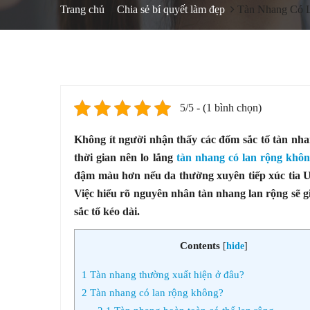
Trang chủ
Chia sẻ bí quyết làm đẹp
Tàn Nhang Có 
5/5 - (1 bình chọn)
Không ít người nhận thấy các đốm sắc tố tàn nh
thời gian nên lo lắng
tàn nhang có lan rộng khô
đậm màu hơn nếu da thường xuyên tiếp xúc tia U
Việc hiểu rõ nguyên nhân tàn nhang lan rộng sẽ g
sắc tố kéo dài.
Contents
[
hide
]
1
Tàn nhang thường xuất hiện ở đâu?
2
Tàn nhang có lan rộng không?