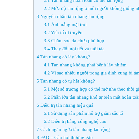
2.1
Tàn nhang hoàn toàn có thể lan rộng
2.2
Mức độ lan rộng ở mỗi người không giống n
3
Nguyên nhân tàn nhang lan rộng
3.1
Ánh nắng mặt trời
3.2
Yếu tố di truyền
3.3
Chăm sóc da chưa phù hợp
3.4
Thay đổi nội tiết và tuổi tác
4
Tàn nhang có lây không?
4.1
Tàn nhang không phải bệnh lây nhiễm
4.2
Vì sao nhiều người trong gia đình cùng bị tà
5
Tàn nhang có tự hết không?
5.1
Một số trường hợp có thể mờ nhẹ theo thời g
5.2
Phần lớn tàn nhang khó tự biến mất hoàn toà
6
Điều trị tàn nhang hiệu quả
6.1
Sử dụng sản phẩm hỗ trợ giảm sắc tố
6.2
Điều trị bằng công nghệ cao
7
Cách ngăn ngừa tàn nhang lan rộng
8
FAQ – Câu hỏi thường gặp