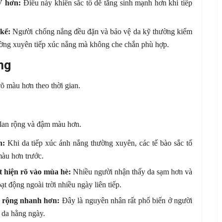
V hơn:
Điều này khiến sắc tố dễ tăng sinh mạnh hơn khi tiếp
kể:
Người chống nắng đều đặn và bảo vệ da kỹ thường kiểm
hường xuyên tiếp xúc nắng mà không che chắn phù hợp.
ng
õ màu hơn theo thời gian.
 lan rộng và đậm màu hơn.
n:
Khi da tiếp xúc ánh nắng thường xuyên, các tế bào sắc tố
màu hơn trước.
 hiện rõ vào mùa hè:
Nhiều người nhận thấy da sạm hơn và
ạt động ngoài trời nhiều ngày liên tiếp.
n rộng nhanh hơn:
Đây là nguyên nhân rất phổ biến ở người
 da hằng ngày.