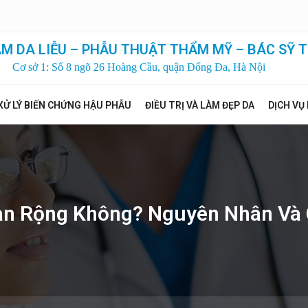
M DA LIỄU – PHẪU THUẬT THẨM MỸ – BÁC SỸ T
Cơ sở 1: Số 8 ngõ 26 Hoàng Cầu, quận Đống Đa, Hà Nội
XỬ LÝ BIẾN CHỨNG HẬU PHẪU
ĐIỀU TRỊ VÀ LÀM ĐẸP DA
DỊCH VỤ
an Rộng Không? Nguyên Nhân Và