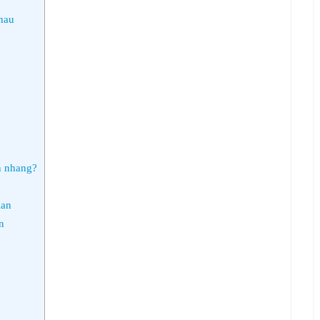
hau
n nhang?
ian
n