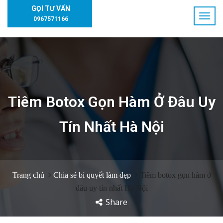
GỌI TƯ VẤN
0967571166
Tiêm Botox Gọn Hàm Ở Đâu Uy
Tín Nhất Hà Nội
Trang chủ
Chia sẻ bí quyết làm đẹp
Tiêm botox gọn hàm ở
đâu uy tín nhất Hà Nội
Share