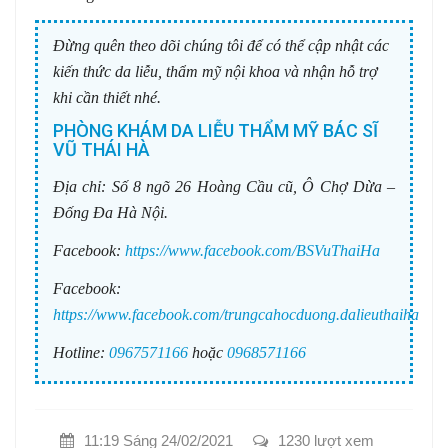
Đừng quên theo dõi chúng tôi để có thể cập nhật các
kiến thức da liễu, thẩm mỹ nội khoa và nhận hỗ trợ
khi cần thiết nhé.
PHÒNG KHÁM DA LIỄU THẨM MỸ BÁC SĨ
VŨ THÁI HÀ
Địa chỉ:
Số 8 ngõ 26 Hoàng Cầu cũ, Ô Chợ Dừa –
Đống Đa Hà Nội.
Facebook:
https://www.facebook.com/BSVuThaiHa
Facebook:
https://www.facebook.com/trungcahocduong.dalieuthaiha
Hotline:
0967571166
hoặc
0968571166
11:19 Sáng 24/02/2021
1230 lượt xem