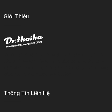
Giới Thiệu
Với đội ngũ bác sỹ chuyên khoa giàu kinh nghệm, trang thiết bị
hiện đại và quy trình điều trị theo chuẩn quốc tế, Da liễu - Thẩm
mỹ Thái Hà tự hào là một thương hiệu thẩm mỹ uy tín, luôn mang
đến cho khách dịch vụ làm đẹp hoàn hảo!!
Thông Tin Liên Hệ