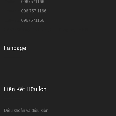
Hotline 1:
0967571166
Hotline 2:
096 757 1166
Hotline 3:
0967571166
Cơ sở : Số 8 ngõ 26 Hoàng Cầu, Đống Đa, Hà Nội
Fanpage
Liên Kết Hữu Ích
Điều khoản và điều kiện