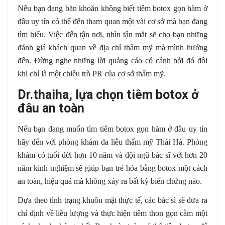
Nếu bạn đang băn khoăn không biết tiêm botox gọn hàm ở
đâu uy tín có thể đến tham quan một vài cơ sở mà bạn đang
tìm hiểu. Việc đến tận nơi, nhìn tận mắt sẽ cho bạn những
đánh giá khách quan về địa chỉ thẩm mỹ mà mình hướng
đến. Đừng nghe những lời quảng cáo có cánh bởi đó đôi
khi chỉ là một chiêu trò PR của cơ sở thẩm mỹ.
Dr.thaiha, lựa chọn tiêm botox ở
đâu an toàn
Nếu bạn đang muốn tìm tiêm botox gọn hàm ở đâu uy tín
hãy đến với phòng khám da liễu thẩm mỹ Thái Hà. Phòng
khám có tuổi đời hơn 10 năm và đội ngũ bác sĩ với hơn 20
năm kinh nghiệm sẽ giúp bạn trẻ hóa bằng botox một cách
an toàn, hiệu quả mà không xảy ra bất kỳ biến chứng nào.
Dựa theo tình trạng khuôn mặt thực tế, các bác sĩ sẽ đưa ra
chỉ định về liều lượng và thực hiện tiêm thon gọn cằm một