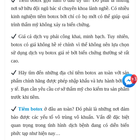
️ Tiêm botox gọn hàm ở đâu uy tín? Đó phải là những
nơi sở hữu đội ngũ bác sĩ chuyên khoa lành nghề. Có nhiều
kinh nghiệm tiêm botox bởi chỉ có họ mới có thể giúp quá
trình thẩm mỹ không xảy ra biến chứng.
️ Giá cả dịch vụ phải công khai, minh bạch. Tuy nhiên,
botox có giá không hề rẻ chính vì thế không nên lựa chọn
sử dụng dịch vụ botox giá rẻ bởi biến chứng thường sẽ rất
cao.
️ Hãy tìm đến những địa chỉ tiêm botox an toàn với sản
+3
phẩm chính hãng được phép nhập khẩu và lưu hành bởi Bộ
y tế. Bạn cần yêu cầu cơ sở thẩm mỹ cho kiểm tra sản phẩm
trước khi tiêm.
️
Tiêm botox
ở đâu an toàn? Đó phải là những nơi đảm
bảo được các yếu tố vô trùng vô khuẩn. Vấn đề đặc biệt
quan trọng trong tình hình dịch bệnh đang có diễn biến
phức tạp như hiện nay…