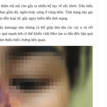
 thẩm mỹ mà còn gây ra nhiều hệ lụy về sức khỏe. Dấu hiệu
ể bao gồm đỏ, ngứa hoặc sưng ở vùng tiêm. Tình trạng này gia
ẫn đến hoại tử, gây nguy hiểm đến tính mạng.
ãy massage nhẹ nhàng có thể giúp làm dịu các cục u và vết
quá mạnh bởi có thể khiến chất filler lan ra dẫn đến hậu quả
m thiểu biến chứng liên quan.