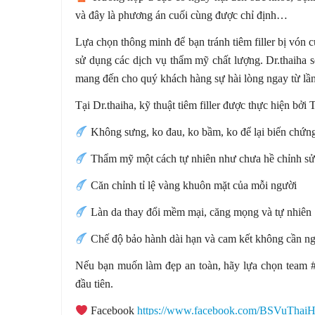
và đây là phương án cuối cùng được chỉ định…
Lựa chọn thông minh để bạn tránh tiêm filler bị vón c
sử dụng các dịch vụ thẩm mỹ chất lượng. Dr.thaiha s
mang đến cho quý khách hàng sự hài lòng ngay từ lần 
Tại Dr.thaiha, kỹ thuật tiêm filler được thực hiện bở
️ Không sưng, ko đau, ko bầm, ko để lại biến chứn
️ Thẩm mỹ một cách tự nhiên như chưa hề chỉnh s
️ Căn chỉnh tỉ lệ vàng khuôn mặt của mỗi người
️ Làn da thay đổi mềm mại, căng mọng và tự nhiên
️ Chế độ bảo hành dài hạn và cam kết không cần 
Nếu bạn muốn làm đẹp an toàn, hãy lựa chọn team #D
đầu tiên.
Facebook
https://www.facebook.com/BSVuThaiH