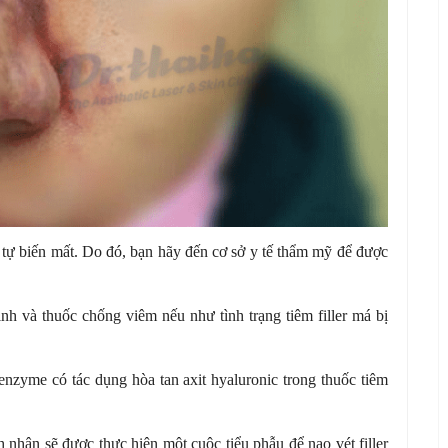
g tự biến mất. Do đó, bạn hãy đến cơ sở y tế thẩm mỹ để được
h và thuốc chống viêm nếu như tình trạng tiêm filler má bị
 enzyme có tác dụng hòa tan axit hyaluronic trong thuốc tiêm
nhân sẽ được thực hiện một cuộc tiểu phẫu để nạo vét filler