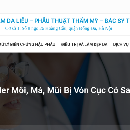
M DA LIỄU – PHẪU THUẬT THẨM MỸ – BÁC SỸ T
Cơ sở 1: Số 8 ngõ 26 Hoàng Cầu, quận Đống Đa, Hà Nội
XỬ LÝ BIẾN CHỨNG HẬU PHẪU
ĐIỀU TRỊ VÀ LÀM ĐẸP DA
DỊCH VỤ
ler Môi, Má, Mũi Bị Vón Cục Có S