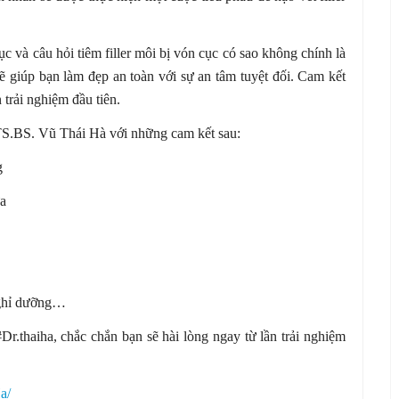
ục và câu hỏi tiêm filler môi bị vón cục có sao không
chính là
ẽ giúp bạn làm đẹp an toàn với sự an tâm tuyệt đối. Cam kết
trải nghiệm đầu tiên.
i TS.BS. Vũ Thái Hà với những cam kết sau:
g
ửa
nghỉ dưỡng…
r.thaiha, chắc chắn bạn sẽ hài lòng ngay từ lần trải nghiệm
a/