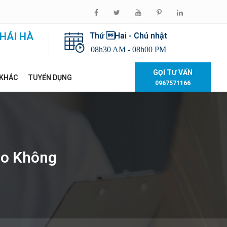
HÁI HÀ
Thứ Hai - Chủ nhật
08h30 AM - 08h00 PM
GỌI TƯ VẤN
 KHÁC
TUYỂN DỤNG
0967571166
ao Không