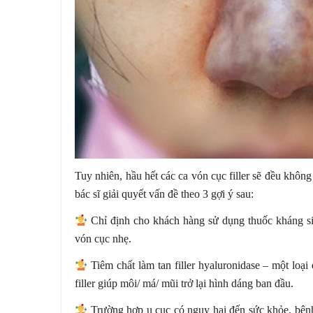
Tuy nhiên, hầu hết các ca vón cục filler sẽ đều khôn
bác sĩ giải quyết vấn đề theo 3 gợi ý sau:
Chỉ định cho khách hàng sử dụng thuốc kháng sin
vón cục nhẹ.
Tiêm chất làm tan filler hyaluronidase – một loại
filler giúp môi/ má/ mũi trở lại hình dáng ban đầu.
Trường hợp u cục có nguy hại đến sức khỏe, bệnh 