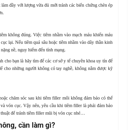
t làm đầy với lượng vừa đủ mới tránh các biến chứng chèn ép
ơn.
t tiêm không đúng. Việc tiêm nhầm vào mạch máu khiến máu
 cục lại. Nếu tiêm quá sâu hoặc tiêm nhầm vào dây thần kinh
 nặng nề, nguy hiểm đến tính mạng.
nh cho bạn là hãy tìm đế các cơ sở y tế chuyên khoa uy tín để
 để cho những người không có tay nghề, không nắm được kỹ
hoặc chăm sóc sau khi tiêm filler môi không đảm bảo có thể
 và vón cục. Vậy nên, yêu cầu khi tiêm filler là phải đảm bảo
thuật để tránh tiêm filler mũi bị vón cục nhé…
không, cần làm gì?