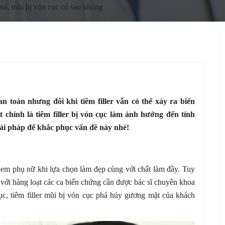
 má, mũi bị vón cục có sao không
n toàn nhưng đôi khi tiêm filler vẫn có thể xảy ra biến
chính là tiêm filler bị vón cục làm ảnh hưởng đến tính
ải pháp để khắc phục vấn đề này nhé!
hị em phụ nữ khi lựa chọn làm đẹp cùng với chất làm đầy. Tuy
 với hàng loạt các ca biến chứng cần được bác sĩ chuyên khoa
c, tiêm filler mũi bị vón cục
phá hủy gương mặt của khách