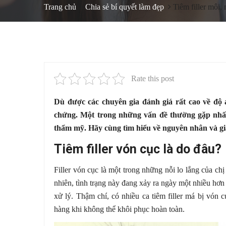
Trang chủ
Chia sẻ bí quyết làm đẹp
Tiêm filler môi,
Rate this post
Dù được các chuyên gia đánh giá rất cao về độ a
chứng. Một trong những vấn đề thường gặp nhất 
thẩm mỹ. Hãy cùng tìm hiểu về nguyên nhân và gi
Tiêm filler vón cục là do đâu?
Filler vón cục là một trong những nỗi lo lắng của c
nhiên, tình trạng này đang xảy ra ngày một nhiều hơn
xử lý. Thậm chí, có nhiều ca tiêm filler má bị vón cụ
hàng khi không thể khôi phục hoàn toàn.