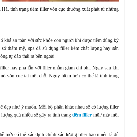
Hà, tình trạng tiêm filler vón cục thường xuất phát từ những
à nó khá an toàn với sức khỏe con người khi được tiêm đúng kỹ
ơ sở thẩm mỹ, spa đã sử dụng filler kém chất lượng hay sản
ông tự đào thải ra bên ngoài.
filler hay pha lẫn với filler nhằm giảm chi phí. Ngay sau khi
n nó vón cục tại một chỗ. Nguy hiểm hơn có thể là tình trạng
 sẽ đẹp như ý muốn. Mỗi bộ phận khác nhau sẽ có lượng filler
i lượng quá nhiều sẽ gây ra tình trạng
tiêm filler
mũi/ má/ môi
hề mới có thể xác định chính xác lượng filler bao nhiêu là đủ