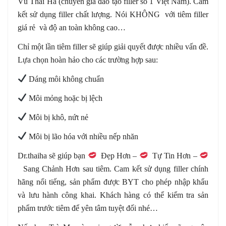
Vũ Thái Hà (chuyên gia đào tạo filler số 1 Việt Nam). Cam
kết sử dụng filler chất lượng. Nói KHÔNG với tiêm filler
giá rẻ và độ an toàn không cao…
Chỉ một lần tiêm filler sẽ giúp giải quyết được nhiều vấn đề.
Lựa chọn hoàn hảo cho các trường hợp sau:
️ Dáng môi không chuẩn
️ Môi mỏng hoặc bị lệch
️ Môi bị khô, nứt nẻ
️ Môi bị lão hóa với nhiều nếp nhăn
Dr.thaiha sẽ giúp bạn
Đẹp Hơn –
Tự Tin Hơn –
Sang Chảnh Hơn sau tiêm. Cam kết sử dụng filler chính
hãng nổi tiếng, sản phẩm được BYT cho phép nhập khẩu
và lưu hành công khai. Khách hàng có thể kiểm tra sản
phẩm trước tiêm để yên tâm tuyệt đối nhé…