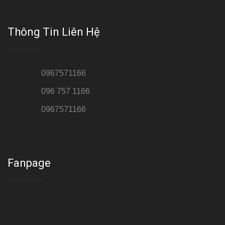
Thông Tin Liên Hệ
Hotline 1:
0967571166
Hotline 2:
096 757 1166
Hotline 3:
0967571166
Cơ sở : Số 8 ngõ 26 Hoàng Cầu, Đống Đa, Hà Nội
Fanpage