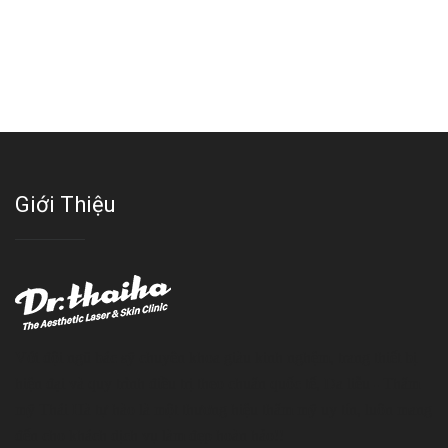
Giới Thiệu
Với đội ngũ bác sỹ chuyên khoa giàu kinh nghệm, trang thiết bị
hiện đại và quy trình điều trị theo chuẩn quốc tế, Da liễu - Thẩm
mỹ Thái Hà tự hào là một thương hiệu thẩm mỹ uy tín, luôn mang
đến cho khách dịch vụ làm đẹp hoàn hảo!!