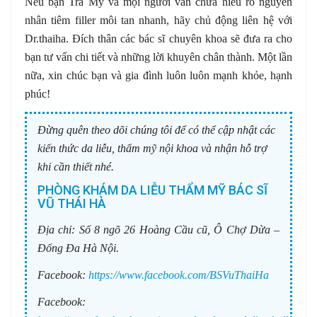
Nếu bạn Trà My và mọi người vẫn chưa hiểu rõ nguyên
nhân tiêm filler môi tan nhanh, hãy chủ động liên hệ với
Dr.thaiha. Đích thân các bác sĩ chuyên khoa sẽ đưa ra cho
bạn tư vấn chi tiết và những lời khuyên chân thành. Một lần
nữa, xin chúc bạn và gia đình luôn luôn mạnh khỏe, hạnh
phúc!
Đừng quên theo dõi chúng tôi để có thể cập nhật các
kiến thức da liễu, thẩm mỹ nội khoa và nhận hỗ trợ
khi cần thiết nhé.
PHÒNG KHÁM DA LIỄU THẨM MỸ BÁC SĨ
VŨ THÁI HÀ
Địa chỉ:
Số 8 ngõ 26 Hoàng Cầu cũ, Ô Chợ Dừa –
Đống Đa Hà Nội.
Facebook:
https://www.facebook.com/BSVuThaiHa
Facebook: