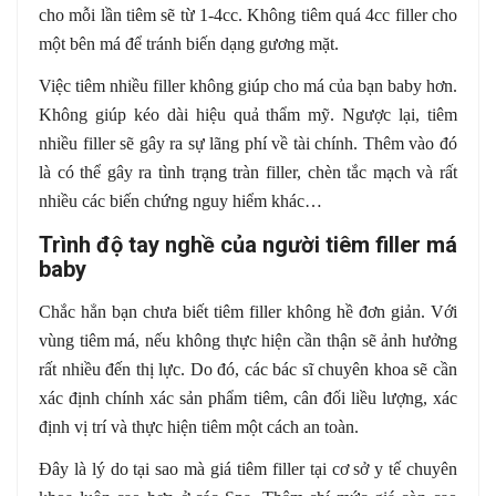
cho mỗi lần tiêm sẽ từ 1-4cc. Không tiêm quá 4cc filler cho
một bên má để tránh biến dạng gương mặt.
Việc tiêm nhiều filler không giúp cho má của bạn baby hơn.
Không giúp kéo dài hiệu quả thẩm mỹ. Ngược lại, tiêm
nhiều filler sẽ gây ra sự lãng phí về tài chính. Thêm vào đó
là có thể gây ra tình trạng tràn filler, chèn tắc mạch và rất
nhiều các biến chứng nguy hiểm khác…
Trình độ tay nghề của người tiêm filler má
baby
Chắc hẳn bạn chưa biết tiêm filler không hề đơn giản. Với
vùng tiêm má, nếu không thực hiện cần thận sẽ ảnh hưởng
rất nhiều đến thị lực. Do đó, các bác sĩ chuyên khoa sẽ cần
xác định chính xác sản phẩm tiêm, cân đối liều lượng, xác
định vị trí và thực hiện tiêm một cách an toàn.
Đây là lý do tại sao mà giá tiêm filler tại cơ sở y tế chuyên