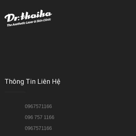
Với đội ngũ bác sỹ chuyên khoa giàu kinh nghệm, trang thiết bị
hiện đại và quy trình điều trị theo chuẩn quốc tế, Da liễu - Thẩm
mỹ Thái Hà tự hào là một thương hiệu thẩm mỹ uy tín, luôn mang
đến cho khách dịch vụ làm đẹp hoàn hảo!!
Thông Tin Liên Hệ
Hotline 1:
0967571166
Hotline 2:
096 757 1166
Hotline 3:
0967571166