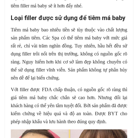
tiêm filler má baby sẽ ít hơn đấy nhé.
Loại filler được sử dụng để tiêm má baby
Tiêm má baby bao nhiêu tiền sẽ tùy thuộc vào chất lượng
sản phẩm tiêm. Các Spa có thể tiêm má baby với mức giá
rất rẻ, chỉ vài trăm nghìn đồng. Tuy nhiên, hầu hết đều sử
dụng filler trôi nổi trên thị trường, không có nguồn gốc rõ
ràng. Nguy hiểm hơn khi cơ sở làm đẹp không chuyên có
thể sử dụng filler vĩnh viễn. Sản phẩm không tự phân hủy
nên dễ để lại biến chứng.
Với filler được FDA chấp thuận, có nguồn gốc rõ ràng thì
giá tiêm má baby chắc chắn sẽ cao hơn. Nhưng đổi lại
khách hàng có thể yên tâm tuyệt đối. Bởi sản phẩm đã được
kiểm chứng về hiệu quả và độ an toàn. Được BYT cho
phép nhập khẩu và lưu hành theo đúng quy định.