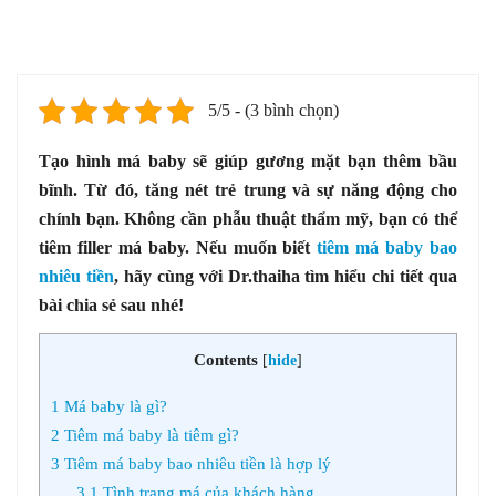
5/5 - (3 bình chọn)
Tạo hình má baby sẽ giúp gương mặt bạn thêm bầu
bĩnh. Từ đó, tăng nét trẻ trung và sự năng động cho
chính bạn. Không cần phẫu thuật thẩm mỹ, bạn có thể
tiêm filler má baby. Nếu muốn biết
tiêm má baby bao
nhiêu tiền
, hãy cùng với Dr.thaiha tìm hiểu chi tiết qua
bài chia sẻ sau nhé!
Contents
[
hide
]
1
Má baby là gì?
2
Tiêm má baby là tiêm gì?
3
Tiêm má baby bao nhiêu tiền là hợp lý
3.1
Tình trạng má của khách hàng