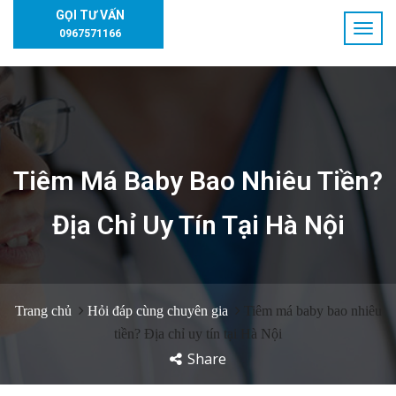
GỌI TƯ VẤN
0967571166
Tiêm Má Baby Bao Nhiêu Tiền?
Địa Chỉ Uy Tín Tại Hà Nội
Trang chủ
Hỏi đáp cùng chuyên gia
Tiêm má baby bao nhiêu
tiền? Địa chỉ uy tín tại Hà Nội
Share