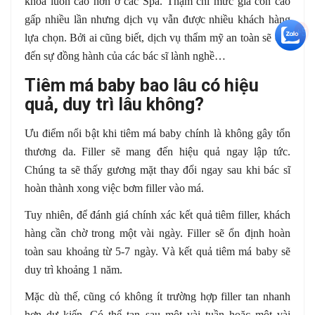
khoa luôn cao hơn ở các Spa. Thậm chí mức giá còn cao
gấp nhiều lần nhưng dịch vụ vẫn được nhiều khách hàng
+5
lựa chọn. Bởi ai cũng biết, dịch vụ thẩm mỹ an toàn sẽ cần
đến sự đồng hành của các bác sĩ lành nghề…
Tiêm má baby bao lâu có hiệu
quả, duy trì lâu không?
Ưu điểm nổi bật khi tiêm má baby chính là không gây tổn
thương da. Filler sẽ mang đến hiệu quả ngay lập tức.
Chúng ta sẽ thấy gương mặt thay đổi ngay sau khi bác sĩ
hoàn thành xong việc bơm filler vào má.
Tuy nhiên, để đánh giá chính xác kết quả tiêm filler, khách
hàng cần chờ trong một vài ngày. Filler sẽ ổn định hoàn
toàn sau khoảng từ 5-7 ngày. Và kết quả tiêm má baby sẽ
duy trì khoảng 1 năm.
Mặc dù thế, cũng có không ít trường hợp filler tan nhanh
hơn dự kiến. Có thể tan sau một vài tuần hoặc một vài