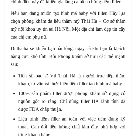
chính điều này đã khiến gia tăng ca biến chứng tiêm filler.
Nếu bạn đang muốn tạo hình má baby với filler. Hãy lựa
chọn phòng khám da liễu thẩm mỹ Thái Hà – Cơ sở thẩm
mỹ nội khoa uy tín tại Hà Nội. Một địa chỉ làm đẹp tin cậy
của chị em phụ nữ.
Dr.thaiha sẽ khiến bạn hài lòng, ngay cả khi bạn là khách
hàng cực khó tính. Bởi Phòng khám sở hữu các thế mạnh
sau:
Tiến sĩ, bác sĩ Vũ Thái Hà là người trực tiếp thăm
khám, tư vấn và thực hiện tiêm filler tạo hình má baby.
100% sản phẩm filler được phòng khám sử dụng có
nguồn gốc rõ ràng. Chỉ dùng filler HA lành tính đã
được FDA chấp thuận.
Liệu trình tiêm filler an toàn với việc tiêm đúng kỹ
thuật. Cân đối liều lượng chất làm đầy phù hợp với
từng khách hàng.