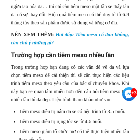
ngừa lão hóa da… thì chỉ cần tiêm meso một lần sẽ thấy làn
da có sự thay đổi. Hiệu quả tiêm meso có thể duy trì từ 6-9
tháng tùy theo sản phẩm được sử dụng và từng cơ địa.
NÊN XEM THÊM:
Hỏi đáp: Tiêm meso có đau không,
cần chú ý những gì?
Trường hợp cần tiêm meso nhiều lần
Trong trường hợp bạn đang có các vấn đề về da và lựa
chọn tiêm meso để cải thiện thì sẽ cần thực hiện các liệu
trình tiêm meso theo yêu cầu của bác sĩ chuyên khoa. Khi
này bạn sẽ quan tâm nhiều hơn đến câu hỏi tiêm meso bao
+3
nhiêu lần thì da đẹp. Liệu trình tham khảo như sau:
Tiêm meso điều trị nám da sẽ có liệu trình từ 3-5 buổi.
Tiêm meso điều trị rụng tóc sẽ từ 4-6 buổi.
Tiêm meso giảm tổ chức mỡ có thể thực hiện nhiều lần
theo yêu cầu…