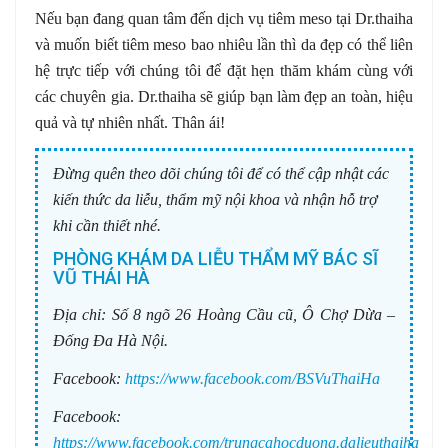
Nếu bạn đang quan tâm đến dịch vụ tiêm meso tại Dr.thaiha
và muốn biết tiêm meso bao nhiêu lần thì da đẹp có thể liên
hệ trực tiếp với chúng tôi để đặt hẹn thăm khám cùng với
các chuyên gia. Dr.thaiha sẽ giúp bạn làm đẹp an toàn, hiệu
quả và tự nhiên nhất. Thân ái!
Đừng quên theo dõi chúng tôi để có thể cập nhật các
kiến thức da liễu, thẩm mỹ nội khoa và nhận hỗ trợ
khi cần thiết nhé.
PHÒNG KHÁM DA LIỄU THẨM MỸ BÁC SĨ
VŨ THÁI HÀ
Địa chỉ:
Số 8 ngõ 26 Hoàng Cầu cũ, Ô Chợ Dừa –
Đống Đa Hà Nội.
Facebook:
https://www.facebook.com/BSVuThaiHa
Facebook:
https://www.facebook.com/trungcahocduong.dalieuthaiha