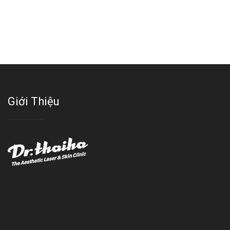
Giới Thiệu
Với đội ngũ bác sỹ chuyên khoa giàu kinh nghệm, trang thiết bị
hiện đại và quy trình điều trị theo chuẩn quốc tế, Da liễu - Thẩm
mỹ Thái Hà tự hào là một thương hiệu thẩm mỹ uy tín, luôn mang
đến cho khách dịch vụ làm đẹp hoàn hảo!!