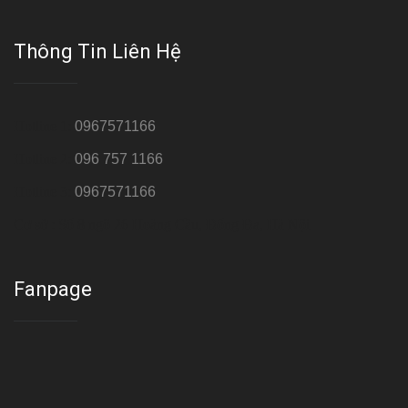
Thông Tin Liên Hệ
Hotline 1:
0967571166
Hotline 2:
096 757 1166
Hotline 3:
0967571166
Cơ sở : Số 8 ngõ 26 Hoàng Cầu, Đống Đa, Hà Nội
Fanpage