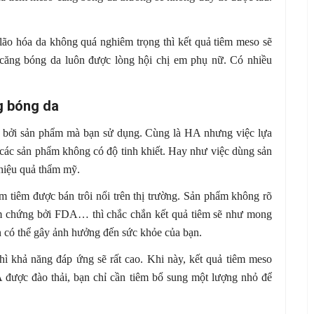
 lão hóa da không quá nghiêm trọng thì kết quả tiêm meso sẽ
êm căng bóng da luôn được lòng hội chị em phụ nữ. Có nhiều
g bóng da
 bởi sản phẩm mà bạn sử dụng. Cùng là HA nhưng việc lựa
 các sản phẩm không có độ tinh khiết. Hay như việc dùng sản
 hiệu quả thẩm mỹ.
 tiêm được bán trôi nổi trên thị trường. Sản phẩm không rõ
m chứng bởi FDA… thì chắc chắn kết quả tiêm sẽ như mong
 có thể gây ảnh hưởng đến sức khỏe của bạn.
ì khả năng đáp ứng sẽ rất cao. Khi này, kết quả tiêm meso
 được đào thải, bạn chỉ cần tiêm bổ sung một lượng nhỏ để