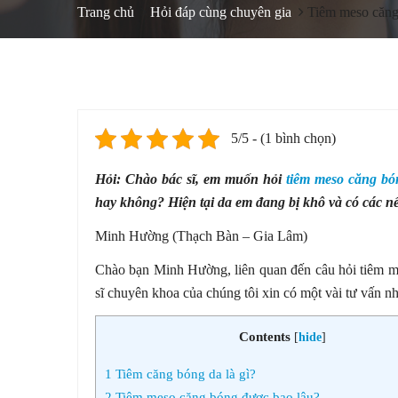
Trang chủ
Hỏi đáp cùng chuyên gia
Tiêm meso căng 
5/5 - (1 bình chọn)
Hỏi: Chào bác sĩ, em muốn hỏi
tiêm meso căng bó
hay không? Hiện tại da em đang bị khô và có các 
Minh Hường (Thạch Bàn – Gia Lâm)
Chào bạn Minh Hường, liên quan đến câu hỏi tiêm m
sĩ chuyên khoa của chúng tôi xin có một vài tư vấn n
Contents
[
hide
]
1
Tiêm căng bóng da là gì?
2
Tiêm meso căng bóng được bao lâu?