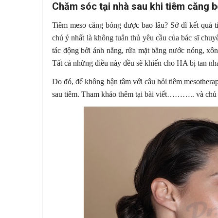
Chăm sóc tại nhà sau khi tiêm căng 
Tiêm meso căng bóng được bao lâu? Sở dĩ kết quả 
chú ý nhất là không tuân thủ yêu cầu của bác sĩ chu
tác động bởi ánh nắng, rửa mặt bằng nước nóng, xông
Tất cả những điều này đều sẽ khiến cho HA bị tan nha
Do đó, để không bận tâm với câu hỏi tiêm mesothera
sau tiêm. Tham khảo thêm tại bài viết……….. và ch