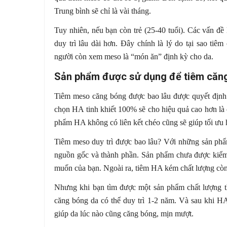
Trung bình sẽ chỉ là vài tháng.
Tuy nhiên, nếu bạn còn trẻ (25-40 tuổi). Các vấn đề
duy trì lâu dài hơn. Đây chính là lý do tại sao ti
người còn xem meso là “món ăn” định kỳ cho da.
Sản phẩm được sử dụng để tiêm căn
Tiêm meso căng bóng được bao lâu được quyết định
chọn HA tinh khiết 100% sẽ cho hiệu quả cao hơn là
phẩm HA không có liên kết chéo cũng sẽ giúp tối ưu
Tiêm meso duy trì được bao lâu? Với những sản phẩm
nguồn gốc và thành phần. Sản phẩm chưa được kiể
muốn của bạn. Ngoài ra, tiêm HA kém chất lượng còn
Nhưng khi bạn tìm được một sản phẩm chất lượng th
căng bóng da có thể duy trì 1-2 năm. Và sau khi HA
giúp da lúc nào cũng căng bóng, mịn mượt.