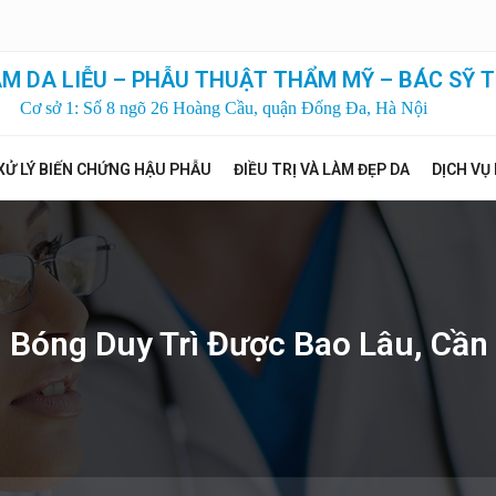
M DA LIỄU – PHẪU THUẬT THẨM MỸ – BÁC SỸ T
Cơ sở 1: Số 8 ngõ 26 Hoàng Cầu, quận Đống Đa, Hà Nội
XỬ LÝ BIẾN CHỨNG HẬU PHẪU
ĐIỀU TRỊ VÀ LÀM ĐẸP DA
DỊCH VỤ
Bóng Duy Trì Được Bao Lâu, Cần