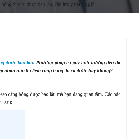
bóng duy trì được bao lâu, cần lưu ý những gì?
ng được bao lâu
. Phương pháp có gây ảnh hưởng đến da
nếp nhăn nhỏ thì tiêm căng bóng da có được hay không?
eso căng bóng được bao lâu mà bạn đang quan tâm. Các bác
hư sau: