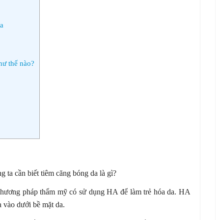
a
hư thế nào?
g ta cần biết tiêm căng bóng da là gì?
 phương pháp thẩm mỹ có sử dụng HA để làm trẻ hóa da. HA
 vào dưới bề mặt da.