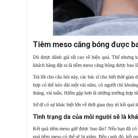
Tiêm meso căng bóng được ba
Dù được đánh giá rất cao về hiệu quả. Thế nhưng k
khách hàng đặt ra là tiêm meso căng bóng được bao l
Trả lời cho câu hỏi này, các bác sĩ cho biết thời gia
hợp có thể kéo dài một vài năm, có người chỉ khoản
tháng, vài tuần. Hiếm gặp hơn là những trường hợp t
Sở dĩ có sự khác biệt lớn về thời gian duy trì kết quả
Tình trạng da của mỗi người sẽ là kh
Kết quả tiêm meso giữ được bao lâu? Nếu bạn đã có t
quả tiêm meso có thể sẽ bị giảm. Bên cạnh đó, kết q