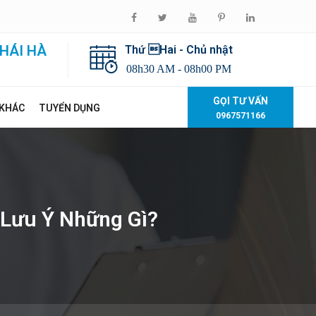
HÁI HÀ
Thứ Hai - Chủ nhật
08h30 AM - 08h00 PM
GỌI TƯ VẤN
 KHÁC
TUYỂN DỤNG
0967571166
 Lưu Ý Những Gì?