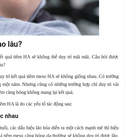
o lâu?
ết quả tiêm HA sẽ không thể duy trì mãi mãi. Câu hỏi được
âu?
n duy trì kết quả tiêm meso HA sẽ không giống nhau. Có trường
g một năm. Nhưng cũng có những trường hợp chỉ duy trì vài
iêm căng bóng không mang lại kết quả.
 tiêm HA là do các yếu tố tác động sau:
ác nhau
uổi, các dấu hiệu lão hóa diễn ra một cách mạnh mẽ thì hiệu
uả tiêm meso căng bóng da thường sẽ không duy trì được lâu.