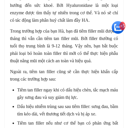
hưởng đến sức khoẻ. Bởi Hyaluronidase là một loại
enzyme được tìm thấy tự nhiên trong cơ thể. Và nó sẽ chỉ
có tác động làm phân huỷ chất làm đầy HA.
+5
Trong trường hợp của bạn Hà, bạn đã tiêm filler mũi được 4
tháng thì vẫn cần tiêm tan filler mũi. Bởi filler thường có
tuổi thọ trung bình là 9-12 tháng. Vậy nên, bạn bắt buộc
phải loại bỏ hoàn toàn filler thì mới có thể thực hiện phẫu
thuật nâng mũi một cách an toàn và hiệu quả.
Ngoài ra, tiêm tan filler cũng sẽ cần thực hiện khẩn cấp
trong các trường hợp sau:
Tiêm tan filler ngay khi có dấu hiệu chèn, tắc mạch máu
gây sưng đau và suy giảm thị lực.
Dấu hiệu nhiễm trùng sau sau tiêm filler: sưng đau, bầm
tím kéo dài, vết thương tiết dịch và bị áp xe.
Tiêm tan filler nếu như cơ thể bạn có phản ứng bất