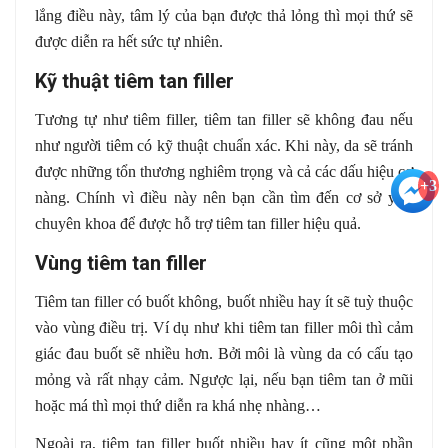
lắng điều này, tâm lý của bạn được thả lỏng thì mọi thứ sẽ
được diễn ra hết sức tự nhiên.
Kỹ thuật tiêm tan filler
Tương tự như tiêm filler, tiêm tan filler sẽ không đau nếu
như người tiêm có kỹ thuật chuẩn xác. Khi này, da sẽ tránh
được những tổn thương nghiêm trọng và cả các dấu hiệu cơ
+3
nàng. Chính vì điều này nên bạn cần tìm đến cơ sở y tế
chuyên khoa để được hỗ trợ tiêm tan filler hiệu quả.
Vùng tiêm tan filler
Tiêm tan filler có buốt không, buốt nhiều hay ít sẽ tuỳ thuộc
vào vùng điều trị. Ví dụ như khi tiêm tan filler môi thì cảm
giác đau buốt sẽ nhiều hơn. Bởi môi là vùng da có cấu tạo
mỏng và rất nhạy cảm. Ngược lại, nếu bạn tiêm tan ở mũi
hoặc má thì mọi thứ diễn ra khá nhẹ nhàng…
Ngoài ra, tiêm tan filler buốt nhiều hay ít cũng một phần