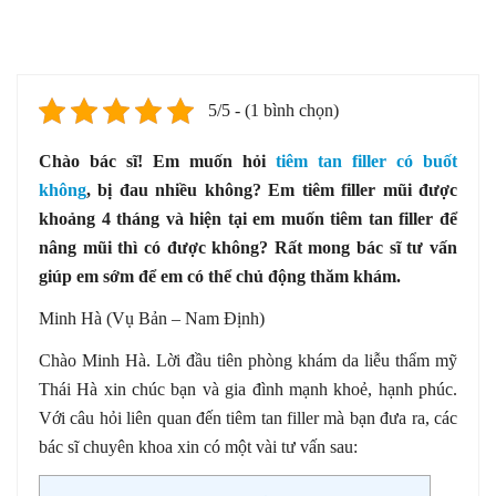
5/5 - (1 bình chọn)
Chào bác sĩ! Em muốn hỏi
tiêm tan filler có buốt
không
, bị đau nhiều không? Em tiêm filler mũi được
khoảng 4 tháng và hiện tại em muốn tiêm tan filler để
nâng mũi thì có được không? Rất mong bác sĩ tư vấn
giúp em sớm để em có thể chủ động thăm khám.
Minh Hà (Vụ Bản – Nam Định)
Chào Minh Hà. Lời đầu tiên phòng khám da liễu thẩm mỹ
Thái Hà xin chúc bạn và gia đình mạnh khoẻ, hạnh phúc.
Với câu hỏi liên quan đến tiêm tan filler mà bạn đưa ra, các
bác sĩ chuyên khoa xin có một vài tư vấn sau: