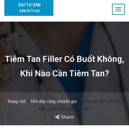
GỌI TƯ VẤN
0967571166
Tiêm Tan Filler Có Buốt Không,
Khi Nào Cần Tiêm Tan?
Trang chủ
Hỏi đáp cùng chuyên gia
Tiêm tan filler có buốt
không, khi nào cần tiêm tan?
Share