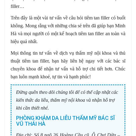
filler…
Trên đây là một vài tư vấn về câu hỏi tiêm tan filler có buốt
không. Mong rằng với những chia sẻ trên đã giúp bạn Minh
Hà và mọi người có một kế hoạch tiêm tan filler an toàn và
hiệu quả nhất.
Mọi thông tin tư vấn về dịch vụ thẩm mỹ nội khoa và thủ
thuật tiêm tan filler, bạn hãy liên hệ ngay với các bác sĩ
chuyên khoa để nhận tư vấn và hỗ trợ chi tiết hơn. Chúc
bạn luôn mạnh khoẻ, tự tin và hạnh phúc!
Đừng quên theo dõi chúng tôi để có thể cập nhật các
kiến thức da liễu, thẩm mỹ nội khoa và nhận hỗ trợ
khi cần thiết nhé.
PHÒNG KHÁM DA LIỄU THẨM MỸ BÁC SĨ
VŨ THÁI HÀ
Địa chỉ:
Số 8 ngõ 26 Hoàng Cầu cũ, Ô Chợ Dừa –