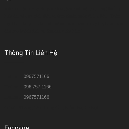
Với đội ngũ bác sỹ chuyên khoa giàu kinh nghệm, trang thiết bị
hiện đại và quy trình điều trị theo chuẩn quốc tế, Da liễu - Thẩm
mỹ Thái Hà tự hào là một thương hiệu thẩm mỹ uy tín, luôn mang
đến cho khách dịch vụ làm đẹp hoàn hảo!!
Thông Tin Liên Hệ
Hotline 1:
0967571166
Hotline 2:
096 757 1166
Hotline 3:
0967571166
Cơ sở : Số 8 ngõ 26 Hoàng Cầu, Đống Đa, Hà Nội
Fanpage