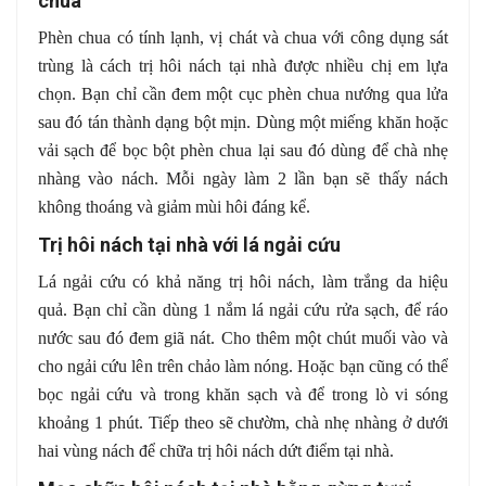
chua
Phèn chua có tính lạnh, vị chát và chua với công dụng sát
trùng là cách trị hôi nách tại nhà được nhiều chị em lựa
chọn. Bạn chỉ cần đem một cục phèn chua nướng qua lửa
sau đó tán thành dạng bột mịn. Dùng một miếng khăn hoặc
vải sạch để bọc bột phèn chua lại sau đó dùng để chà nhẹ
nhàng vào nách. Mỗi ngày làm 2 lần bạn sẽ thấy nách
không thoáng và giảm mùi hôi đáng kể.
Trị hôi nách tại nhà với lá ngải cứu
Lá ngải cứu có khả năng trị hôi nách, làm trắng da hiệu
quả. Bạn chỉ cần dùng 1 nắm lá ngải cứu rửa sạch, để ráo
nước sau đó đem giã nát. Cho thêm một chút muối vào và
cho ngải cứu lên trên chảo làm nóng. Hoặc bạn cũng có thể
bọc ngải cứu và trong khăn sạch và để trong lò vi sóng
khoảng 1 phút. Tiếp theo sẽ chườm, chà nhẹ nhàng ở dưới
hai vùng nách để chữa trị hôi nách dứt điểm tại nhà.