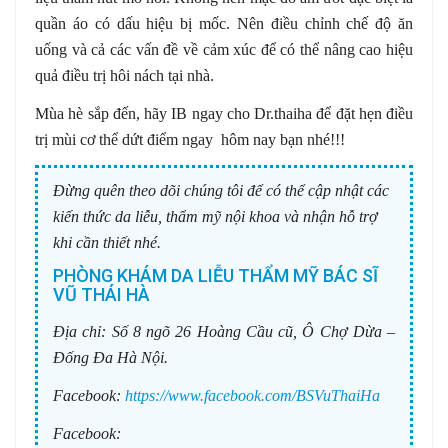
quần áo có dấu hiệu bị mốc. Nên điều chỉnh chế độ ăn
uống và cả các vấn đề về cảm xúc để có thể nâng cao hiệu
quả điều trị hôi nách tại nhà.
Mùa hè sắp đến, hãy IB ngay cho Dr.thaiha để đặt hẹn điều
trị mùi cơ thể dứt điểm ngay hôm nay bạn nhé!!!
Đừng quên theo dõi chúng tôi để có thể cập nhật các
kiến thức da liễu, thẩm mỹ nội khoa và nhận hỗ trợ
khi cần thiết nhé.
PHÒNG KHÁM DA LIỄU THẨM MỸ BÁC SĨ
VŨ THÁI HÀ
Địa chỉ:
Số 8 ngõ 26 Hoàng Cầu cũ, Ô Chợ Dừa –
Đống Đa Hà Nội.
Facebook:
https://www.facebook.com/BSVuThaiHa
Facebook: