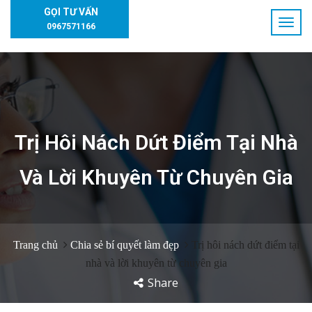
GỌI TƯ VẤN
0967571166
Trị Hôi Nách Dứt Điểm Tại Nhà
Và Lời Khuyên Từ Chuyên Gia
Trang chủ
Chia sẻ bí quyết làm đẹp
Trị hôi nách dứt điểm tại
nhà và lời khuyên từ chuyên gia
Share