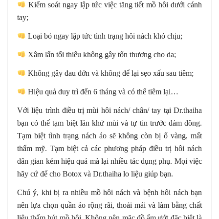
Kiểm soát ngay lập tức việc tăng tiết mồ hôi dưới cánh
tay;
Loại bỏ ngay lập tức tình trạng hôi nách khó chịu;
Xâm lấn tối thiểu không gây tổn thương cho da;
Không gây đau đớn và không để lại sẹo xấu sau tiêm;
Hiệu quả duy trì đến 6 tháng và có thể tiêm lại…
Với liệu trình điều trị mùi hôi nách/ chân/ tay tại Dr.thaiha
bạn có thể tạm biệt lăn khử mùi và tự tin trước đám đông.
Tạm biệt tình trạng nách áo sẽ không còn bị ố vàng, mất
thẩm mỹ. Tạm biệt cả các phương pháp điều trị hôi nách
dân gian kém hiệu quả mà lại nhiều tác dụng phụ. Mọi việc
hãy cứ để cho Botox và Dr.thaiha lo liệu giúp bạn.
Chú ý, khi bị ra nhiều mồ hôi nách và bệnh hôi nách bạn
nên lựa chọn quần áo rộng rãi, thoải mái và làm bằng chất
liệu thấm hút mồ hôi. Không nên mặc đồ ẩm ướt đặc biệt là