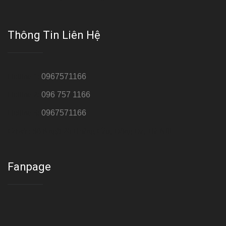
Thông Tin Liên Hệ
Hotline 1:
0967571166
Hotline 2:
096 757 1166
Hotline 3:
0967571166
Cơ sở : Số 8 ngõ 26 Hoàng Cầu, Đống Đa, Hà Nội
Fanpage