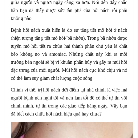
giữa người và người ngày càng xa hơn. Nói đến đây chắc
hẳn bạn đã thấy được sức tàn phá của hôi nách rồi phải
không nào.
Bệnh hôi nách xuất hiện là do sự tăng tiết mồ hôi ở nách
(hiện tượng tăng tiết mồ hôi/ bã nhờn). Trong bã nhờn được
tuyến mồ hôi tiết ra chứa hai thành phần chủ yếu là chất
béo không no và amoniac. Những chất này khi ra môi
trường bên ngoài sẽ bị vi khuẩn phân hủy và gây ra mùi hôi
đặc trưng của mỗi người. Mùi hôi nách cực khó chịu và nó
có thể làm suy giảm chất lượng cuộc sống.
Chính vì thế, trị hôi nách dứt điểm tại nhà chính là việc mà
người bệnh nên nghĩ tới và nên làm tốt để có thể tự tin với
chính mình, tự tin trong các giao tiếp hàng ngày. Vậy bạn
đã biết cách chữa hôi nách hiệu quả hay chưa?