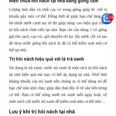
Mẹo chữa hôi nách tại nhà bằng gừng tươi
Lượng tinh dầu và chất cay có trong gừng giúp ức chế vi
khuẩn gây mùi cơ thể. Đồng thời sẽ giúp hạn chế tăng tiết
+5
bã nhờn dưới cánh tay từ đó giúp nâng cao hiệu quả chữa
trị hôi nách vĩnh viễn tại nhà. Bạn chỉ cần dùng 1 củ gừng
già rửa sạch, cạo vỏ, giã nhuyễn rồi lọc lấy nước cốt và sau
đó thoa nước gừng lên nách là đã có thể kiểm soát mùi cơ
thể tại nhà.
Trị hôi nách hiệu quả với lá trà xanh
Sử dụng lá trà xanh, nước trà xanh là một cách trị hôi nách
tại nhà hiệu quả mà bạn có thể áp dụng tại nhà. Nhờ tính
kháng khuẩn của trà xanh nên chúng ta có thể dùng nó để
hạn chế mùi khó chịu, giúp đào thải độc tố từ sâu bên trong
cơ thể. Bạn có thể uống nước trà xanh mỗi ngày hoặc vệ
sinh nách với nước trà xanh để kiểm soát mùi cơ thể nhé…
Lưu ý khi trị hôi nách tại nhà