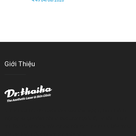
4:49 04/08/2026
Giới Thiệu
Với đội ngũ bác sỹ chuyên khoa giàu kinh nghệm, trang thiết bị
hiện đại và quy trình điều trị theo chuẩn quốc tế, Da liễu - Thẩm
mỹ Thái Hà tự hào là một thương hiệu thẩm mỹ uy tín, luôn mang
đến cho khách dịch vụ làm đẹp hoàn hảo!!