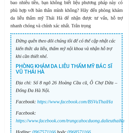
bao nhiêu tiền, bạn không biết liệu phương pháp này có
phù hợp với bản thân mình không? Hãy đến phòng khám
da liễu thẩm mỹ Thái Hà để nhận được tư vấn, hỗ trợ
nhanh chóng và chính xác nhất. Trân trọng
Đừng quên theo dõi chúng tôi để có thể cập nhật các
kiến thức da liễu, thẩm mỹ nội khoa và nhận hỗ trợ
khi cần thiết nhé.
PHÒNG KHÁM DA LIỄU THẨM MỸ BÁC SĨ
VŨ THÁI HÀ
Địa chỉ:
Số 8 ngõ 26 Hoàng Cầu cũ, Ô Chợ Dừa –
Đống Đa Hà Nội.
Facebook:
https://www.facebook.com/BSVuThaiHa
Facebook:
https://www.facebook.com/trungcahocduong.dalieuthaiha
Hotline:
0967571166
hoặc
0968571166