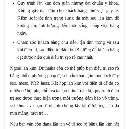
Quy trình lăn kim đơn giản nhưng đạt chuẩn y khoa.
Không gây đau đớn cho khách hàng nhờ việc gây tê.
Kiểm soát tốt tình trạng sưng da mặt sau lăn kim để
không làm ảnh hưởng đến cuộc sống, công việc hàng
ngày.
Chăm sóc khách hàng chu đáo, tận tình trong và sau
khi điều trị, sau điều trị dặn dò kỹ lưỡng để khách hàng
đạt được hiệu quả điều trị sẹo rỗ cao nhất.
Ngoài lăn kim, Dr.thaiha còn có thể giúp bạn điều trị sẹo rỗ
bằng nhiều phương pháp đạt chuẩn khác gồm bóc tách đáy
sẹo, meso, PRP, laser. Kết hợp lăn kim với điện đi để da có
nhiều cơ hội phục hồi và tái tạo hơn. Toàn bộ quy trình điều
trị sẹo được thực hiện trong môi trường đảm bảo vô trùng,
vô khuẩn và bạn sẽ nhanh chóng lấy lại được một làn da
mịn màng, tươi trẻ…
Nếu bạn vẫn còn đang lăn tăn về trị sẹo rỗ bằng lăn kim hết