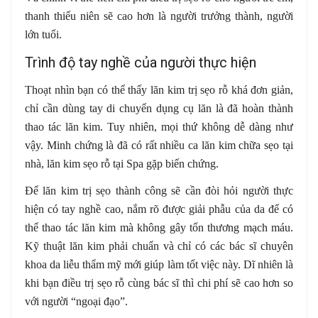
thanh thiếu niên sẽ cao hơn là người trưởng thành, người
lớn tuổi.
Trình độ tay nghề của người thực hiện
Thoạt nhìn bạn có thể thấy lăn kim trị sẹo rỗ khá đơn giản,
chỉ cần dùng tay di chuyển dụng cụ lăn là đã hoàn thành
thao tác lăn kim. Tuy nhiên, mọi thứ không dễ dàng như
vậy. Minh chứng là đã có rất nhiều ca lăn kim chữa sẹo tại
nhà, lăn kim sẹo rỗ tại Spa gặp biến chứng.
Để lăn kim trị sẹo thành công sẽ cần đòi hỏi người thực
hiện có tay nghề cao, nắm rõ được giải phẫu của da để có
thể thao tác lăn kim mà không gây tổn thương mạch máu.
Kỹ thuật lăn kim phải chuẩn và chỉ có các bác sĩ chuyên
khoa da liễu thẩm mỹ mới giúp làm tốt việc này. Dĩ nhiên là
khi bạn điều trị sẹo rỗ cùng bác sĩ thì chi phí sẽ cao hơn so
với người “ngoại đạo”.