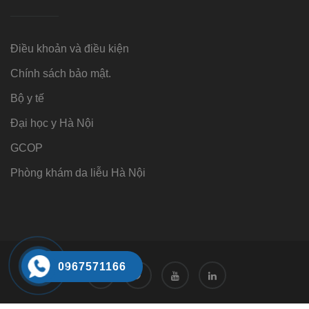
Điều khoản và điều kiện
Chính sách bảo mật.
Bộ y tế
Đại học y Hà Nội
GCOP
Phòng khám da liễu Hà Nội
0967571166