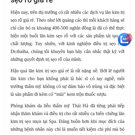
Hiện nay, trên thị trường có rất nhiều các dịch vụ lăn kim trị
sẹo rỗ giá rẻ. Theo như lời quảng cáo thì mỗi khách hàng sẽ
chỉ cần bỏ ra khoảng 400-500 nghìn đồng là đã có thể thực
hiện một buổi lăn kim sẹo rỗ với các sản phẩm tái tạo da
+5
chất lượng. Tuy nhiên, với kinh nghiệm điều trị sẹo của
Dr.thaiha, chúng tôi khuyên bạn hãy cân nhắc thật kỹ với
những quyết định trị sẹo rỗ của mình.
Hậu quả lăn kim trị sẹo giá rẻ là rất nặng nề. Bởi lẽ người
lăn kim cho bạn không phải là bác sĩ có tay nghề, môi
trường thẩm mỹ không có sự đảm bảo vô trùng và đặc biệt
là sản phẩm đi kèm có “mùi” kem trộn thuốc rượu.
Phòng khám da liễu thẩm mỹ Thái Hà đã từng phải tiếp
nhận thăm khám và điều trị cho rất nhiều ca biến chứng lăn
kim trị sẹo mụn tại Spa. Đáng buồn hơn khi mục đích của
những bệnh nhân này chỉ là muốn tiết kiệm chi phí mà bỏ