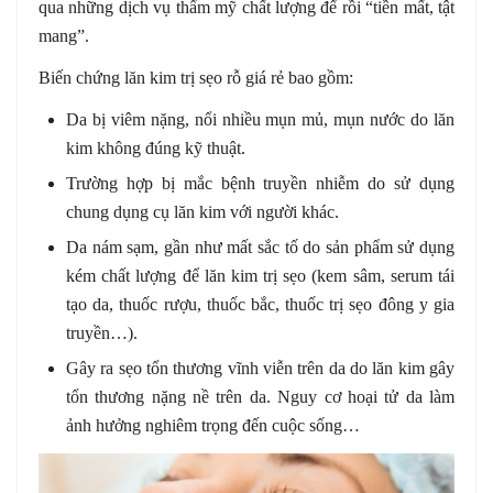
qua những dịch vụ thẩm mỹ chất lượng để rồi “tiền mất, tật
mang”.
Biến chứng lăn kim trị sẹo rỗ giá rẻ bao gồm:
Da bị viêm nặng, nổi nhiều mụn mủ, mụn nước do lăn
kim không đúng kỹ thuật.
Trường hợp bị mắc bệnh truyền nhiễm do sử dụng
chung dụng cụ lăn kim với người khác.
Da nám sạm, gần như mất sắc tố do sản phẩm sử dụng
kém chất lượng để lăn kim trị sẹo (kem sâm, serum tái
tạo da, thuốc rượu, thuốc bắc, thuốc trị sẹo đông y gia
truyền…).
Gây ra sẹo tổn thương vĩnh viễn trên da do lăn kim gây
tổn thương nặng nề trên da. Nguy cơ hoại tử da làm
ảnh hưởng nghiêm trọng đến cuộc sống…