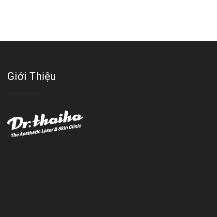
Giới Thiệu
Với đội ngũ bác sỹ chuyên khoa giàu kinh nghệm, trang thiết bị
hiện đại và quy trình điều trị theo chuẩn quốc tế, Da liễu - Thẩm
mỹ Thái Hà tự hào là một thương hiệu thẩm mỹ uy tín, luôn mang
đến cho khách dịch vụ làm đẹp hoàn hảo!!