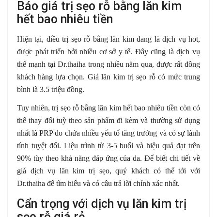
Báo giá trị sẹo rỗ bằng lăn kim
hết bao nhiêu tiền
Hiện tại, điều trị sẹo rỗ bằng lăn kim đang là dịch vụ hot,
được phát triển bởi nhiều cơ sở y tế. Đây cũng là dịch vụ
thế mạnh tại Dr.thaiha trong nhiều năm qua, được rất đông
khách hàng lựa chọn. Giá lăn kim trị sẹo rỗ có mức trung
bình là 3.5 triệu đồng.
Tuy nhiên, trị sẹo rỗ bằng lăn kim hết bao nhiêu tiền còn có
thể thay đổi tuỳ theo sản phẩm đi kèm và thường sử dụng
nhất là PRP do chứa nhiều yếu tố tăng trưởng và có sự lành
tính tuyệt đối. Liệu trình từ 3-5 buổi và hiệu quả đạt trên
90% tùy theo khả năng đáp ứng của da. Để biết chi tiết về
giá dịch vụ lăn kim trị sẹo, quý khách có thể tới với
Dr.thaiha để tìm hiểu và có câu trả lời chính xác nhất.
Cẩn trọng với dịch vụ lăn kim trị
sẹo rỗ giá rẻ