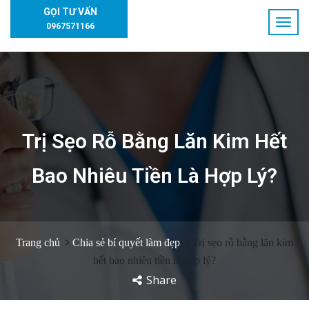
GỌI TƯ VẤN
0967571166
Trị Sẹo Rỗ Bằng Lăn Kim Hết
Bao Nhiêu Tiền Là Hợp Lý?
Trang chủ
Chia sẻ bí quyết làm đẹp
Trị sẹo rỗ bằng lăn kim
hết bao nhiêu tiền là hợp lý?
Share