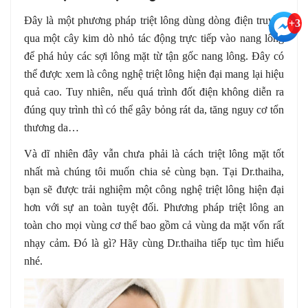
Đây là một phương pháp triệt lông dùng dòng điện truyền
+3
qua một cây kim dò nhỏ tác động trực tiếp vào nang lông
để phá hủy các sợi lông mặt từ tận gốc nang lông. Đây có
thể được xem là công nghệ triệt lông hiện đại mang lại hiệu
quả cao. Tuy nhiên, nếu quá trình đốt điện không diễn ra
đúng quy trình thì có thể gây bỏng rát da, tăng nguy cơ tổn
thương da…
Và dĩ nhiên đây vẫn chưa phải là cách triệt lông mặt tốt
nhất mà chúng tôi muốn chia sẻ cùng bạn. Tại Dr.thaiha,
bạn sẽ được trải nghiệm một công nghệ triệt lông hiện đại
hơn với sự an toàn tuyệt đối. Phương pháp triệt lông an
toàn cho mọi vùng cơ thể bao gồm cả vùng da mặt vốn rất
nhạy cảm. Đó là gì? Hãy cùng Dr.thaiha tiếp tục tìm hiểu
nhé.