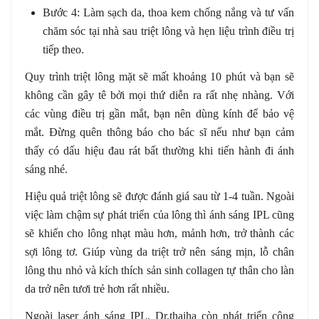
Bước 4: Làm sạch da, thoa kem chống nắng và tư vấn
chăm sóc tại nhà sau triệt lông và hẹn liệu trình điều trị
tiếp theo.
Quy trình triệt lông mặt sẽ mất khoảng 10 phút và bạn sẽ
không cần gây tê bởi mọi thứ diễn ra rất nhẹ nhàng. Với
các vùng điều trị gần mắt, bạn nên dùng kính để bảo vệ
mắt. Đừng quên thông báo cho bác sĩ nếu như bạn cảm
thấy có dấu hiệu đau rát bất thường khi tiến hành đi ánh
sáng nhé.
Hiệu quả triệt lông sẽ được đánh giá sau từ 1-4 tuần. Ngoài
việc làm chậm sự phát triển của lông thì ánh sáng IPL cũng
sẽ khiến cho lông nhạt màu hơn, mảnh hơn, trở thành các
sợi lông tơ. Giúp vùng da triệt trở nên sáng mịn, lỗ chân
lông thu nhỏ và kích thích sản sinh collagen tự thân cho làn
da trở nên tươi trẻ hơn rất nhiều.
Ngoài laser ánh sáng IPL, Dr.thaiha còn phát triển công