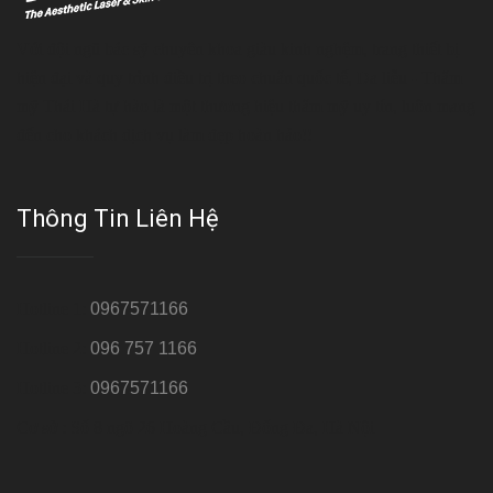
Với đội ngũ bác sỹ chuyên khoa giàu kinh nghệm, trang thiết bị
hiện đại và quy trình điều trị theo chuẩn quốc tế, Da liễu - Thẩm
mỹ Thái Hà tự hào là một thương hiệu thẩm mỹ uy tín, luôn mang
đến cho khách dịch vụ làm đẹp hoàn hảo!!
Thông Tin Liên Hệ
Hotline 1:
0967571166
Hotline 2:
096 757 1166
Hotline 3:
0967571166
Cơ sở : Số 8 ngõ 26 Hoàng Cầu, Đống Đa, Hà Nội