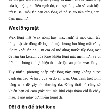
của bạn rộng ra. Bên cạnh đó, các sợi lông vẫn sẽ xuất hiện
trở lại sau mỗi lần bạn cạo lông và nó sẽ trở nên cứng hơn,
đậm màu hơn.
Wax lông mặt
Wax lông mặt (wax nóng hay wax lạnh) là một cách tẩy
lông mặt tác động để loại bỏ một lượng lớn lông mặt cùng
lúc ra khỏi làn da. Chị em có thể dùng thuốc tẩy lông mặt
để làm tan keratin của lông khiến lông mặt mềm hơn và bị
đứt khi chúng ta thực hiện thao tác lột sản phẩm wax lông.
Tuy nhiên, phương pháp triệt lông này cũng không được
đánh giá cao về hiệu quả và độ an toàn. Quá trình triệt lông
bằng wax dễ gây tổn thương da. Đồng thời nó cũng sẽ
khiến bạn có cảm giác đau rát, khó chịu thậm chí là chảy
máu. Tăng nguy cơ nhiễm trùng da.
Đốt điện để triệt lông