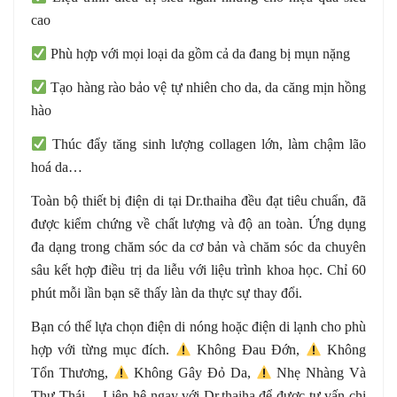
cao
Phù hợp với mọi loại da gồm cả da đang bị mụn nặng
Tạo hàng rào bảo vệ tự nhiên cho da, da căng mịn hồng
hào
Thúc đẩy tăng sinh lượng collagen lớn, làm chậm lão
hoá da…
Toàn bộ thiết bị điện di tại Dr.thaiha đều đạt tiêu chuẩn, đã
được kiểm chứng về chất lượng và độ an toàn. Ứng dụng
đa dạng trong chăm sóc da cơ bản và chăm sóc da chuyên
sâu kết hợp điều trị da liễu với liệu trình khoa học. Chỉ 60
phút mỗi lần bạn sẽ thấy làn da thực sự thay đổi.
Bạn có thể lựa chọn điện di nóng hoặc điện di lạnh cho phù
hợp với từng mục đích.
️ Không Đau Đớn,
️ Không
Tổn Thương,
️ Không Gây Đỏ Da,
️ Nhẹ Nhàng Và
Thư Thái… Liên hệ ngay với Dr.thaiha để được tư vấn chi