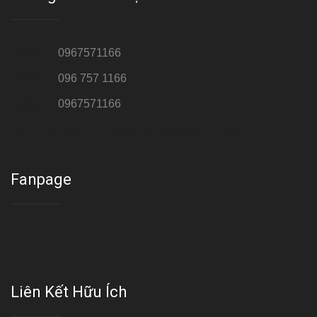
Hotline 1:
0967571166
Hotline 2:
096 757 1166
Hotline 3:
0967571166
Cơ sở : Số 8 ngõ 26 Hoàng Cầu, Đống Đa, Hà Nội
Fanpage
Liên Kết Hữu Ích