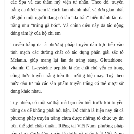
các Spa và các thẩm mỹ viện tư nhân. Theo đó, truyền
trắng da được xem là cách làm nhanh nhất và đơn giản nhất
để giúp một người đang có làn “da trâu” biến thành làn da
trắng như “trứng gà bóc”. Và chính điều này đã tác động
đúng tâm lý của hộ chị em.
Truyền trắng da là phương pháp truyền dẫn trực tiếp vào
tĩnh mạch các dưỡng chất có tác dụng phân giải sắc tố
Melanin, giúp mang lại làn da trắng sáng. Glutathione,
vitamin C, L-cysteine peptide là các chất chủ yếu có trong
công thức truyền trắng trên thị trường hiện nay. Tuỳ theo
mức đầu tư mà các sản phẩm truyền trắng có thể được sử
dụng khác nhau.
Tuy nhiên, có một sự thật mà bạn nên biết trước khi truyền
trắng da để không phải hối hận. Đó chính là hiện nay tất cả
phương pháp truyền trắng chưa được những tổ chức uy tín
trên thế giới chấp thuận. Riêng tại Việt Nam, phương pháp
này chưa được Cục quản lý dược và pháp luật Việt Nam