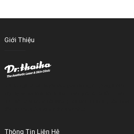
Giới Thiệu
Với đội ngũ bác sỹ chuyên khoa giàu kinh nghệm, trang thiết bị
hiện đại và quy trình điều trị theo chuẩn quốc tế, Da liễu - Thẩm
mỹ Thái Hà tự hào là một thương hiệu thẩm mỹ uy tín, luôn mang
đến cho khách dịch vụ làm đẹp hoàn hảo!!
Thông Tin Liên Hệ