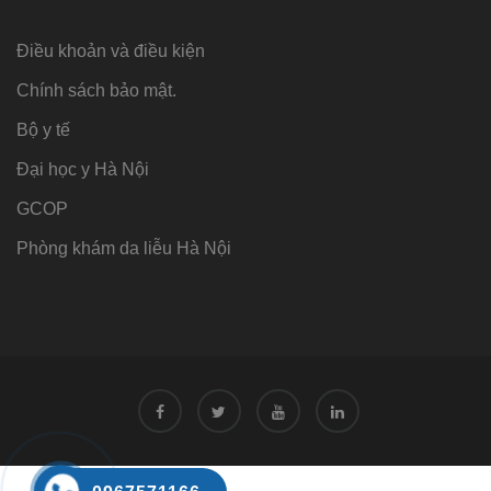
Điều khoản và điều kiện
Chính sách bảo mật.
Bộ y tế
Đại học y Hà Nội
GCOP
Phòng khám da liễu Hà Nội
Tư vấn