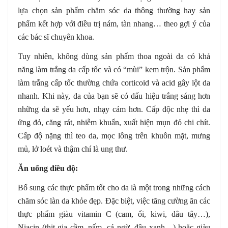
lựa chọn sản phẩm chăm sóc da thông thường hay sản
phẩm kết hợp với điều trị nám, tàn nhang… theo gợi ý của
các bác sĩ chuyên khoa.
Tuy nhiên, không dùng sản phẩm thoa ngoài da có khả
năng làm trắng da cấp tốc và có “mùi” kem trộn. Sản phẩm
làm trắng cấp tốc thường chứa corticoid và acid gây lột da
nhanh. Khi này, da của bạn sẽ có dấu hiệu trắng sáng hơn
những da sẽ yếu hơn, nhạy cảm hơn. Cấp độc nhẹ thì da
ửng đỏ, căng rát, nhiễm khuẩn, xuất hiện mụn đỏ chi chít.
Cấp độ nặng thì teo da, mọc lông trên khuôn mặt, mưng
mủ, lở loét và thậm chí là ung thư.
Ăn uống điều độ:
Bổ sung các thực phẩm tốt cho da là một trong những cách
chăm sóc làn da khỏe đẹp. Đặc biệt, việc tăng cường ăn các
thực phẩm giàu vitamin C (cam, ổi, kiwi, dâu tây…),
Niacin (thịt gia cầm, nấm, cá ngừ, đậu xanh…) hoặc giàu