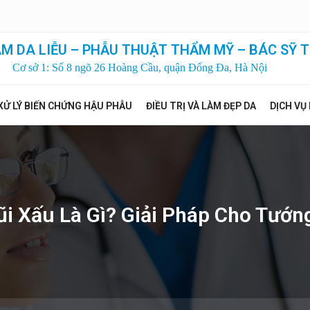
M DA LIỄU – PHẪU THUẬT THẨM MỸ – BÁC SỸ T
Cơ sở 1: Số 8 ngõ 26 Hoàng Cầu, quận Đống Đa, Hà Nội
XỬ LÝ BIẾN CHỨNG HẬU PHẪU
ĐIỀU TRỊ VÀ LÀM ĐẸP DA
DỊCH VỤ
i Xấu Là Gì? Giải Pháp Cho Tướn