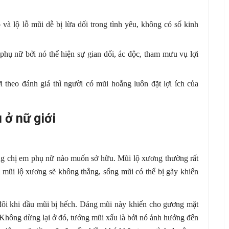
à lộ lỗ mũi dễ bị lừa dối trong tình yêu, không có số kinh
hụ nữ bởi nó thể hiện sự gian dối, ác độc, tham mưu vụ lợi
theo đánh giá thì người có mũi hoẵng luôn đặt lợi ích của
 ở nữ giới
g chị em phụ nữ nào muốn sở hữu. Mũi lộ xương thường rất
hì mũi lộ xương sẽ không thẳng, sống mũi có thể bị gãy khiến
ôi khi đầu mũi bị hếch. Dáng mũi này khiến cho gương mặt
. Không dừng lại ở đó, tướng mũi xấu là bởi nó ảnh hưởng đến