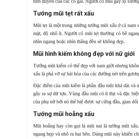
tình duyên của các cô gái. Người có mũi gầy lộ xương
Tướng mũi tẹt rất xấu
Mũi tẹt là một trong những tướng mũi xấu ở cả nam và
mặt, độ nhô ít. Người có mũi tẹt thường có bề ngan
nhìn ngang hoặc nhìn thẳng đều sẽ không đẹp.
Mũi hình kiếm không đẹp với nữ giới
Tướng mũi kiếm có thể đẹp với nam giới nhưng không
xấu là phá vỡ sự hài hòa của các đường nét trên gươn
Đặc điểm của mũi kiếm là phần đầu mũi khá dài và m
gây ra sự dữ tợn. Vùng đầu mũi có ít thịt và đặc biệ
của phụ nữ bởi nó thể hiệ được sự cứng đầu, gian dối
Tướng mũi hoẵng xấu
Mũi hoẵng hay còn gọi là mũi nai là tướng mũi xấu
ngang hẹp và nhô ra hai bên. Dáng mũi này khiến ch