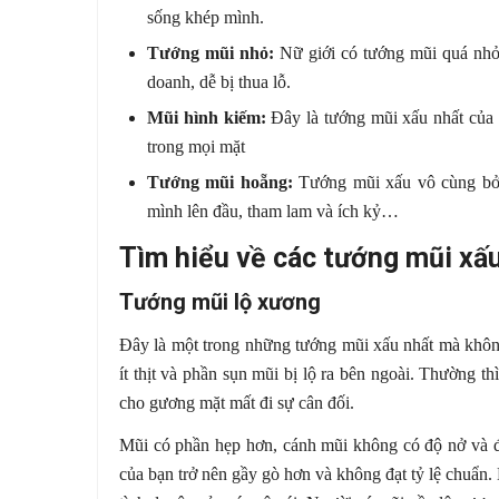
sống khép mình.
Tướng mũi nhỏ:
Nữ giới có tướng mũi quá nhỏ v
doanh, dễ bị thua lỗ.
Mũi hình kiếm:
Đây là tướng mũi xấu nhất của p
trong mọi mặt
Tướng mũi hoẵng:
Tướng mũi xấu vô cùng bởi 
mình lên đầu, tham lam và ích kỷ…
Tìm hiểu về các tướng mũi xấu
Tướng mũi lộ xương
Đây là một trong những tướng mũi xấu nhất mà khôn
ít thịt và phần sụn mũi bị lộ ra bên ngoài. Thường t
cho gương mặt mất đi sự cân đối.
Mũi có phần hẹp hơn, cánh mũi không có độ nở và đ
của bạn trở nên gầy gò hơn và không đạt tỷ lệ chuẩn