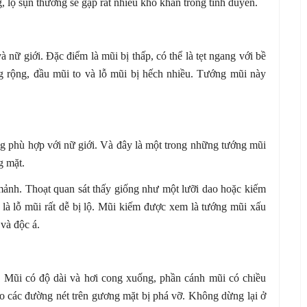
, lộ sụn thường sẽ gặp rất nhiều khó khăn trong tình duyên.
 nữ giới. Đặc điểm là mũi bị thấp, có thể là tẹt ngang với bề
g rộng, đầu mũi to và lỗ mũi bị hếch nhiều. Tướng mũi này
 phù hợp với nữ giới. Và đây là một trong những tướng mũi
g mặt.
ảnh. Thoạt quan sát thấy giống như một lưỡi dao hoặc kiếm
t là lỗ mũi rất dễ bị lộ. Mũi kiếm được xem là tướng mũi xấu
 và độc á.
. Mũi có độ dài và hơi cong xuống, phần cánh mũi có chiều
o các đường nét trên gương mặt bị phá vỡ. Không dừng lại ở