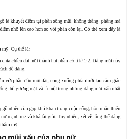
ồ là khuyết điểm tại phần sống mũi: không thẳng, phẳng mà
 điểm nhô lên cao hơn so với phần còn lại. Có thể xem đây là
 mỹ. Cụ thể là:
chia chiều dài mũi thành hai phần có tỉ lệ 1:2. Dáng mũi này
cách dễ dàng.
n với phần đầu mũi dài, cong xuống phía dưới tạo cảm giác
ổng thể gương mặt và là một trong những dáng mũi xấu nhất
ị gồ nhiều còn gặp khó khăn trong cuộc sống, hôn nhân thiếu
 nữ mạnh mẽ và khá tài giỏi. Tuy nhiên, xét về tổng thế dáng
 thẩm mỹ.
ớng mũi xấu của phụ nữ