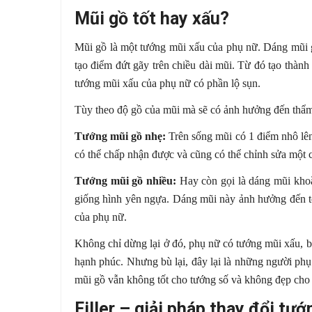
Mũi gồ tốt hay xấu?
Mũi gồ là một tướng mũi xấu của phụ nữ. Dáng mũi g
tạo điểm đứt gãy trên chiều dài mũi. Từ đó tạo thành
tướng mũi xấu của phụ nữ có phần lộ sụn.
Tùy theo độ gồ của mũi mà sẽ có ảnh hưởng đến thẩm
Tướng mũi gồ nhẹ:
Trên sống mũi có 1 điểm nhô lên 
có thể chấp nhận được và cũng có thể chỉnh sửa một 
Tướng mũi gồ nhiều:
Hay còn gọi là dáng mũi khoẳ
giống hình yên ngựa. Dáng mũi này ảnh hưởng đến t
của phụ nữ.
Không chỉ dừng lại ở đó, phụ nữ có tướng mũi xấu, b
hạnh phúc. Nhưng bù lại, đây lại là những người phụ
mũi gồ vẫn không tốt cho tướng số và không đẹp cho
Filler – giải pháp thay đổi tư