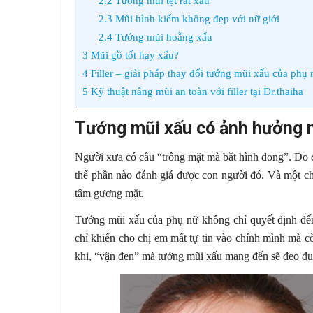
2.2
Tướng mũi tẹt rất xấu
2.3
Mũi hình kiếm không đẹp với nữ giới
2.4
Tướng mũi hoẵng xấu
3
Mũi gồ tốt hay xấu?
4
Filler – giải pháp thay đổi tướng mũi xấu của phụ 
5
Kỹ thuật nâng mũi an toàn với filler tại Dr.thaiha
Tướng mũi xấu có ảnh hưởng 
Người xưa có câu “trông mặt mà bắt hình dong”. Do 
thể phần nào đánh giá được con người đó. Và một chi
tâm gương mặt.
Tướng mũi xấu của phụ nữ không chỉ quyết định đế
chỉ khiến cho chị em mất tự tin vào chính mình mà 
khi, “vận đen” mà tướng mũi xấu mang đến sẽ đeo đuổ