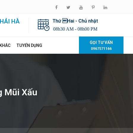
HÁI HÀ
Thứ Hai - Chủ nhật
08h30 AM - 08h00 PM
GỌI TƯ VẤN
 KHÁC
TUYỂN DỤNG
0967571166
g Mũi Xấu