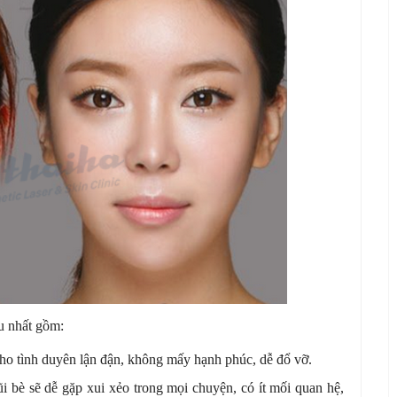
u nhất gồm:
o tình duyên lận đận, không mấy hạnh phúc, dễ đổ vỡ.
 bè sẽ dễ gặp xui xẻo trong mọi chuyện, có ít mối quan hệ,