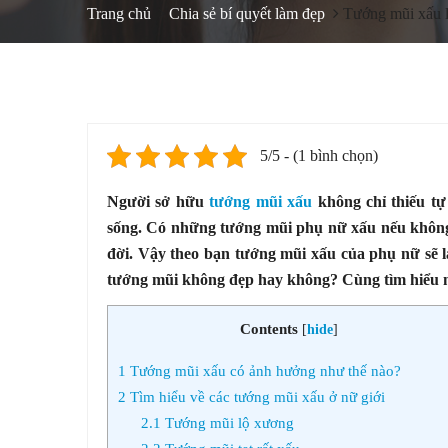
Trang chủ
Chia sẻ bí quyết làm đẹp
Tướng mũi xấu l
5/5 - (1 bình chọn)
Người sở hữu
tướng mũi xấu
không chỉ thiếu tự
sống. Có những tướng mũi phụ nữ xấu nếu khôn
đời. Vậy theo bạn tướng mũi xấu của phụ nữ sẽ 
tướng mũi không đẹp hay không? Cùng tìm hiểu 
Contents
[
hide
]
1
Tướng mũi xấu có ảnh hưởng như thế nào?
2
Tìm hiểu về các tướng mũi xấu ở nữ giới
2.1
Tướng mũi lộ xương