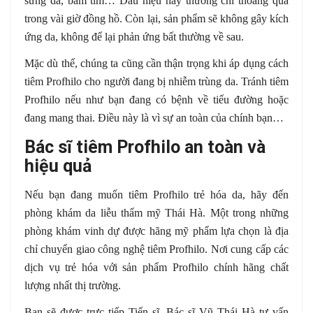
sưng da, bầm tím… Dấu hiệu này thường chỉ thoáng qua
trong vài giờ đồng hồ. Còn lại, sản phẩm sẽ không gây kích
ứng da, không để lại phản ứng bất thường về sau.
Mặc dù thế, chúng ta cũng cần thận trọng khi áp dụng cách
tiêm Profhilo cho người đang bị nhiễm trùng da. Tránh tiêm
Profhilo nếu như bạn đang có bệnh về tiểu đường hoặc
đang mang thai. Điều này là vì sự an toàn của chính bạn…
Bác sĩ tiêm Profhilo an toàn và
hiệu quả
Nếu bạn đang muốn tiêm Profhilo trẻ hóa da, hãy đến
phòng khám da liễu thẩm mỹ Thái Hà. Một trong những
phòng khám vinh dự được hãng mỹ phẩm lựa chọn là địa
chỉ chuyển giao công nghệ tiêm Profhilo. Nơi cung cấp các
dịch vụ trẻ hóa với sản phẩm Profhilo chính hãng chất
lượng nhất thị trường.
Bạn sẽ được trực tiếp Tiến sĩ, Bác sĩ Vũ Thái Hà tư vấn