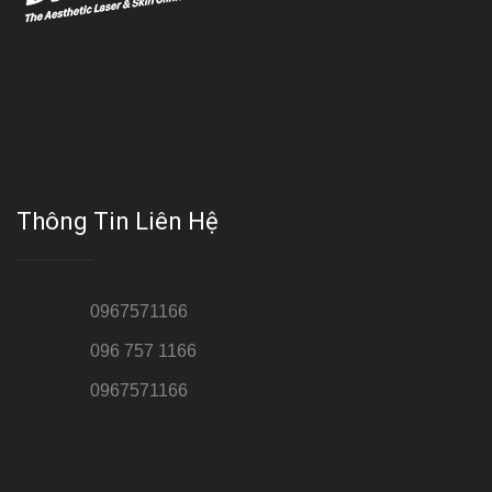
Với đội ngũ bác sỹ chuyên khoa giàu kinh nghệm, trang thiết bị
hiện đại và quy trình điều trị theo chuẩn quốc tế, Da liễu - Thẩm
mỹ Thái Hà tự hào là một thương hiệu thẩm mỹ uy tín, luôn mang
đến cho khách dịch vụ làm đẹp hoàn hảo!!
Thông Tin Liên Hệ
Hotline 1:
0967571166
Hotline 2:
096 757 1166
Hotline 3:
0967571166
Cơ sở : Số 8 ngõ 26 Hoàng Cầu, Đống Đa, Hà Nội