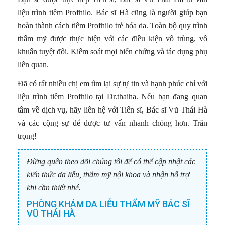
liệu trình tiêm Profhilo. Bác sĩ Hà cũng là người giúp bạn
hoàn thành cách tiêm Profhilo
trẻ hóa da. Toàn bộ quy trình
thẩm mỹ được thực hiện với các điều kiện vô trùng, vô
khuẩn tuyệt đối. Kiểm soát mọi biến chứng và tác dụng phụ
liên quan.
Đã có rất nhiều chị em tìm lại sự tự tin và hạnh phúc chỉ với
liệu trình tiêm Profhilo tại Dr.thaiha. Nếu bạn đang quan
tâm về dịch vụ, hãy liên hệ với Tiến sĩ, Bác sĩ Vũ Thái Hà
và các cộng sự để được tư vấn nhanh chóng hơn. Trân
trọng!
Đừng quên theo dõi chúng tôi để có thể cập nhật các
kiến thức da liễu, thẩm mỹ nội khoa và nhận hỗ trợ
khi cần thiết nhé.
PHÒNG KHÁM DA LIỄU THẨM MỸ BÁC SĨ
VŨ THÁI HÀ