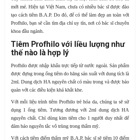
mới mẻ. Hiện tại Việt Nam, chưa có nhiều bác sĩ được đào
tạo cách tiêm B.A.P. Do đó, để có thể làm đẹp an toàn với
Profhilo, bạn sẽ cần tìm địa chỉ uy tín, nơi có bác sĩ chuyên
khoa đầu ngành.
Tiêm Profhilo với liều lượng như
thế nào là hợp lý
Profhilo được nhập khẩu trực tiếp từ nước ngoài. Sản phẩm
được đựng trong ống tiêm do hãng sản xuất với dung tích là
2ml. Dung dịch HA nguyên chất có màu trong và được bảo
quản với các điều kiện khá khắt khe.
Với mỗi liệu trình tiêm Profhilo trẻ hóa da, chúng ta sẽ sử
dụng 1 ống tiêm. Tương đương với 2ml dung dịch HA
nguyên chất. Chỉ dùng kim tiêm cho 1 người duy nhất để
đảm bảo nguyên tắc vô trùng trong thẩm mỹ.
Với cách tiêm điểm thẩm mỹ B.A.P, bác sĩ sẽ tiêm 10 điểm