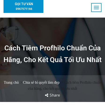
GỌI TƯ VẤN
0967571166
Cách Tiêm Profhilo Chuẩn Của
Hãng, Cho Kết Quả Tối Ưu Nhất
Trang chủ
Chia sẻ bí quyết làm đẹp
Cách tiêm Profhilo chuẩn
của hãng, cho kết quả tối ưu nhất
Share