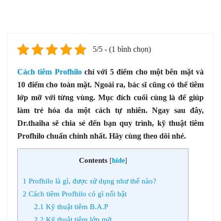
5/5 - (1 bình chọn)
Cách tiêm Profhilo
chỉ với 5 điểm cho một bên mặt và
10 điểm cho toàn mặt. Ngoài ra, bác sĩ cũng có thể tiêm
lớp mỡ với từng vùng. Mục đích cuối cùng là để giúp
làm trẻ hóa da một cách tự nhiên. Ngay sau đây,
Dr.thaiha sẽ chia sẻ đến bạn quy trình, kỹ thuật tiêm
Profhilo chuẩn chỉnh nhất. Hãy cùng theo dõi nhé.
Contents
[
hide
]
1
Profhilo là gì, được sử dụng như thế nào?
2
Cách tiêm Profhilo có gì nổi bật
2.1
Kỹ thuật tiêm B.A.P
2.2
Kỹ thuật tiêm lớp mỡ