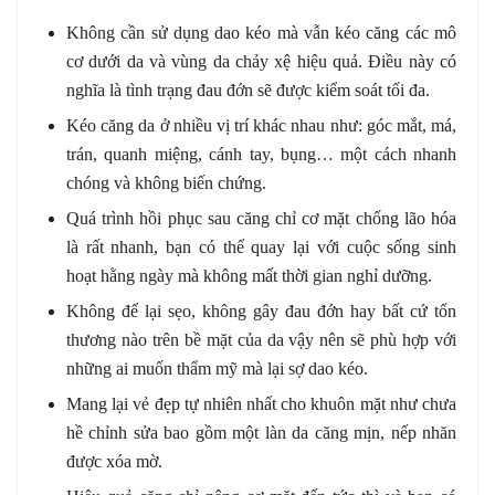
Không cần sử dụng dao kéo mà vẫn kéo căng các mô
cơ dưới da và vùng da chảy xệ hiệu quả. Điều này có
nghĩa là tình trạng đau đớn sẽ được kiểm soát tối đa.
Kéo căng da ở nhiều vị trí khác nhau như: góc mắt, má,
trán, quanh miệng, cánh tay, bụng… một cách nhanh
chóng và không biến chứng.
Quá trình hồi phục sau căng chỉ cơ mặt chống lão hóa
là rất nhanh, bạn có thể quay lại với cuộc sống sinh
hoạt hằng ngày mà không mất thời gian nghỉ dưỡng.
Không để lại sẹo, không gây đau đớn hay bất cứ tổn
thương nào trên bề mặt của da vậy nên sẽ phù hợp với
những ai muốn thẩm mỹ mà lại sợ dao kéo.
Mang lại vẻ đẹp tự nhiên nhất cho khuôn mặt như chưa
hề chỉnh sửa bao gồm một làn da căng mịn, nếp nhăn
được xóa mờ.