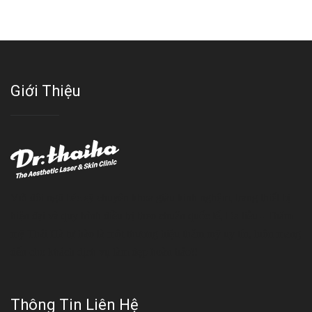
Giới Thiệu
Với đội ngũ bác sỹ chuyên khoa giàu kinh nghệm, trang thiết bị
hiện đại và quy trình điều trị theo chuẩn quốc tế, Da liễu - Thẩm
mỹ Thái Hà tự hào là một thương hiệu thẩm mỹ uy tín, luôn mang
đến cho khách dịch vụ làm đẹp hoàn hảo!!
Thông Tin Liên Hệ