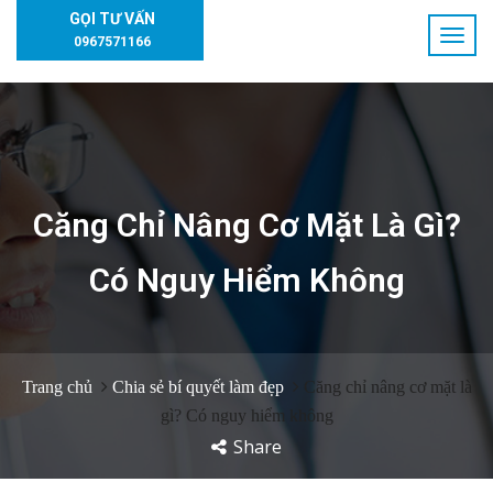
GỌI TƯ VẤN
0967571166
Căng Chỉ Nâng Cơ Mặt Là Gì?
Có Nguy Hiểm Không
Trang chủ
Chia sẻ bí quyết làm đẹp
Căng chỉ nâng cơ mặt là
gì? Có nguy hiểm không
Share