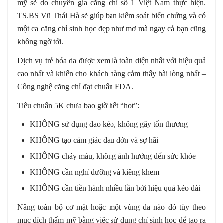
mỹ sẽ do chuyên gia căng chỉ số 1 Việt Nam thực hiện.
TS.BS Vũ Thái Hà sẽ giúp bạn kiểm soát biến chứng và có
một ca căng chỉ sinh học đẹp như mơ mà ngay cả bạn cũng
không ngờ tới.
Dịch vụ trẻ hóa da được xem là toàn diện nhất với hiệu quả
cao nhất và khiến cho khách hàng cảm thấy hài lòng nhất –
Công nghệ căng chỉ đạt chuẩn FDA.
Tiêu chuẩn 5K chưa bao giờ hết “hot”:
KHÔNG sử dụng dao kéo, không gây tổn thương
KHÔNG tạo cảm giác đau đớn và sợ hãi
KHÔNG chảy máu, không ảnh hưởng đến sức khỏe
KHÔNG cần nghỉ dưỡng và kiêng khem
KHÔNG cần tiền hành nhiều lần bởi hiệu quả kéo dài
Nâng toàn bộ cơ mặt hoặc một vùng da nào đó tùy theo
mục đích thẩm mỹ bằng việc sử dụng chỉ sinh học để tạo ra