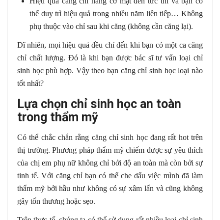
Hiệu quả căng chỉ nâng cơ mặt đến tức thì và bạn có
thể duy trì hiệu quả trong nhiều năm liên tiếp… Không
phụ thuộc vào chỉ sau khi căng (không cần căng lại).
Dĩ nhiên, mọi hiệu quả đều chỉ đến khi bạn có một ca căng
chỉ chất lượng. Đó là khi bạn được bác sĩ tư vấn loại chỉ
sinh học phù hợp. Vậy theo bạn căng chỉ sinh học loại nào
tốt nhất?
Lựa chọn chỉ sinh học an toàn
trong thẩm mỹ
Có thể chắc chắn rằng căng chỉ sinh học đang rất hot trên
thị trường. Phương pháp thẩm mỹ chiếm được sự yêu thích
của chị em phụ nữ không chỉ bởi độ an toàn mà còn bởi sự
tinh tế. Với căng chỉ bạn có thể che dấu việc mình đã làm
thẩm mỹ bởi hầu như không có sự xâm lấn và cũng không
gây tổn thương hoặc sẹo.
Trên thực tế, chúng ta có thể sử dụng rất nhiều loại chỉ sinh