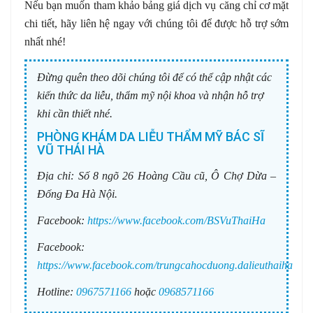
Nếu bạn muốn tham khảo bảng giá dịch vụ căng chỉ cơ mặt
chi tiết, hãy liên hệ ngay với chúng tôi để được hỗ trợ sớm
nhất nhé!
Đừng quên theo dõi chúng tôi để có thể cập nhật các
kiến thức da liễu, thẩm mỹ nội khoa và nhận hỗ trợ
khi cần thiết nhé.
PHÒNG KHÁM DA LIỄU THẨM MỸ BÁC SĨ
VŨ THÁI HÀ
Địa chỉ:
Số 8 ngõ 26 Hoàng Cầu cũ, Ô Chợ Dừa –
Đống Đa Hà Nội.
Facebook:
https://www.facebook.com/BSVuThaiHa
Facebook:
https://www.facebook.com/trungcahocduong.dalieuthaiha
Hotline:
0967571166
hoặc
0968571166