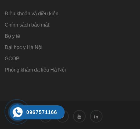
Điều khoản và điều kiện
Chính sách bảo mật.
Bộ y tế
Đại học y Hà Nội
GCOP
Phòng khám da liễu Hà Nội
0967571166
Tư vấn