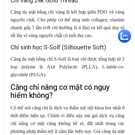
Chỉ vàng 24k Gold Thread
Căng da mặt bằng chỉ vàng là kết hợp giữa PDO và vàng
nguyên chất. Cho phép cơ thể tăng sinh collagen, elastine
nhanh gấp 7 lần (với chỉ thường là 4 lần) và kết quả duy trì
+5
rất lâu vì vàng nguyên chất có tuổi thọ cao.
Chỉ sinh học S-Solf (Silhouette Soft)
Căng da mặt bằng chỉ S-Solf là loại chỉ được tổng hợp từ 2
loại polyme là Axit Polylactic (PLLA), L-latide-co-
glycolide (PLGA).
Căng chỉ nâng cơ mặt có nguy
hiểm không?
Có thể nói căng chỉ là dịch vụ thẩm mỹ nội khoa hot nhất ở
thời điểm hiện tại. Chính vì điều này mà giá dịch vụ căng
chỉ nâng cơ mặt cũng không hề rẻ, đắt nhất trong các
phương pháp thẩm mỹ ít xâm lấn hiện nay. Giá căng da mặt