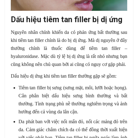
Dấu hiệu tiêm tan filler bị dị ứng
Nguyên nhân chính khiến da có phản ứng bất thường sau
khi tiêm tan filler chính là do bị dị ứng. Mà dị nguyên ở đây
thường chính là thuốc dùng để tiêm tan filler –
hyaluronidase. Mặc dù tỷ lệ bị dị ứng là rất nhỏ nhưng bạn
cũng không nên chủ quan bởi ai cũng có nguy cơ gặp phải.
Dấu hiệu dị ứng khi tiêm tan filler thường gặp sẽ gồm:
Tiêm tan filler bị sưng (sưng mặt, môi, lưỡi hoặc họng).
Cân phân biệt dấu hiệu sưng bình thường và bất
thường. Tình trạng phù nề thường nghiêm trọng và ảnh
hưởng đến cả vùng da lân cận.
Da phát ban với việc nổi mẩn đỏ, nổi các mảng đỏ trên
da. Cảm giác châm chích da có thể đồng thời xuất hiện
với việc phát ban. Tiêm tan filler bị ngứa ngáy làm ảnh