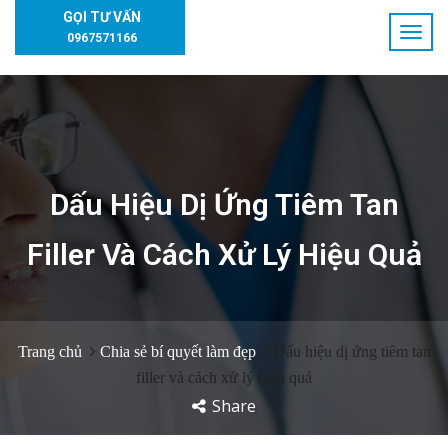
GỌI TƯ VẤN
0967571166
Dấu Hiệu Dị Ứng Tiêm Tan
Filler Và Cách Xử Lý Hiệu Quả
Trang chủ
Chia sẻ bí quyết làm đẹp
Dấu hiệu dị ứng tiêm tan
filler và cách xử lý hiệu quả
Share