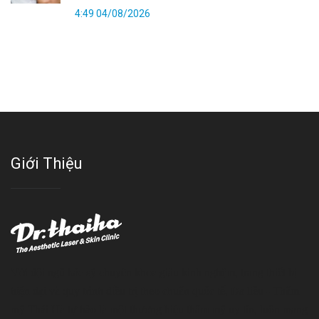
4:49 04/08/2026
Giới Thiệu
Với đội ngũ bác sỹ chuyên khoa giàu kinh nghệm, trang thiết bị
hiện đại và quy trình điều trị theo chuẩn quốc tế, Da liễu - Thẩm
mỹ Thái Hà tự hào là một thương hiệu thẩm mỹ uy tín, luôn mang