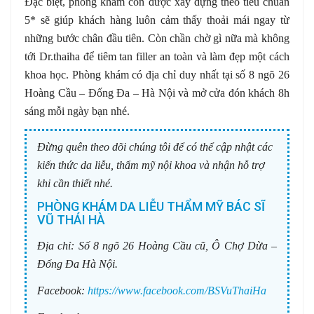
Đặc biệt, phòng khám còn được xây dựng theo tiêu chuẩn
5* sẽ giúp khách hàng luôn cảm thấy thoải mái ngay từ
những bước chân đầu tiên. Còn chần chờ gì nữa mà không
tới Dr.thaiha để tiêm tan filler an toàn và làm đẹp một cách
khoa học. Phòng khám có địa chỉ duy nhất tại số 8 ngõ 26
Hoàng Cầu – Đống Đa – Hà Nội và mở cửa đón khách 8h
sáng mỗi ngày bạn nhé.
Đừng quên theo dõi chúng tôi để có thể cập nhật các
kiến thức da liễu, thẩm mỹ nội khoa và nhận hỗ trợ
khi cần thiết nhé.
PHÒNG KHÁM DA LIỄU THẨM MỸ BÁC SĨ
VŨ THÁI HÀ
Địa chỉ:
Số 8 ngõ 26 Hoàng Cầu cũ, Ô Chợ Dừa –
Đống Đa Hà Nội.
Facebook:
https://www.facebook.com/BSVuThaiHa