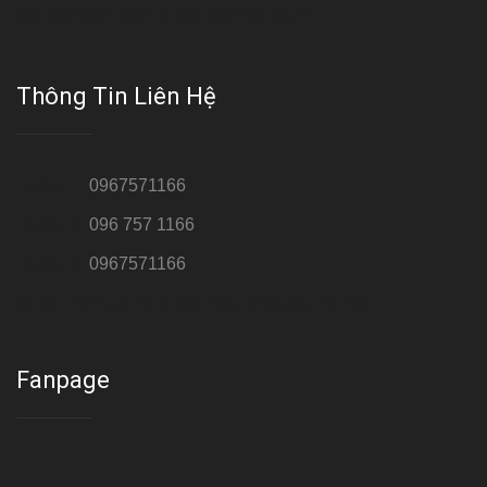
đến cho khách dịch vụ làm đẹp hoàn hảo!!
Thông Tin Liên Hệ
Hotline 1:
0967571166
Hotline 2:
096 757 1166
Hotline 3:
0967571166
Cơ sở : Số 8 ngõ 26 Hoàng Cầu, Đống Đa, Hà Nội
Fanpage