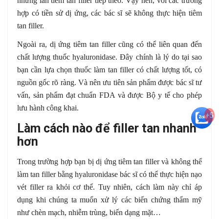
những lần tiêm tan filler tiếp theo. Vậy nên, với các trường
hợp có tiền sử dị ứng, các bác sĩ sẽ không thực hiện tiêm
tan filler.
Ngoài ra, dị ứng tiêm tan filler cũng có thể liên quan đến
chất lượng thuốc hyaluronidase. Đây chính là lý do tại sao
bạn cần lựa chọn thuốc làm tan filler có chất lượng tốt, có
nguồn gốc rõ ràng. Và nên ưu tiên sản phẩm được bác sĩ tư
vấn, sản phẩm đạt chuẩn FDA và được Bộ y tế cho phép
lưu hành công khai.
+5
Làm cách nào để filler tan nhanh
hơn
Trong trường hợp bạn bị dị ứng tiêm tan filler và không thể
làm tan filler bằng hyaluronidase bác sĩ có thể thực hiện nạo
vét filler ra khỏi cơ thể. Tuy nhiên, cách làm này chỉ áp
dụng khi chúng ta muốn xử lý các biến chứng thẩm mỹ
như chèn mạch, nhiễm trùng, biến dạng mặt…