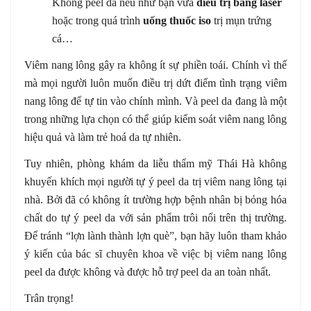
Không peel da nếu như bạn vừa
điều trị bằng laser
hoặc trong quá trình
uống thuốc iso
trị mụn trứng
cá…
Viêm nang lông gây ra không ít sự phiền toái. Chính vì thế
mà mọi người luôn muốn điều trị dứt điểm tình trạng viêm
nang lông để tự tin vào chính mình. Và peel da đang là một
trong những lựa chọn có thể giúp kiểm soát viêm nang lông
hiệu quả và làm trẻ hoá da tự nhiên.
Tuy nhiên, phòng khám da liễu thẩm mỹ Thái Hà không
khuyến khích mọi người tự ý peel da trị viêm nang lông tại
nhà. Bởi đã có không ít trường hợp bệnh nhân bị bỏng hóa
chất do tự ý peel da với sản phẩm trôi nổi trên thị trường.
Để tránh “lợn lành thành lợn què”, bạn hãy luôn tham khảo
ý kiến của bác sĩ chuyên khoa về việc bị viêm nang lông
peel da được không và được hỗ trợ peel da an toàn nhất.
Trân trọng!