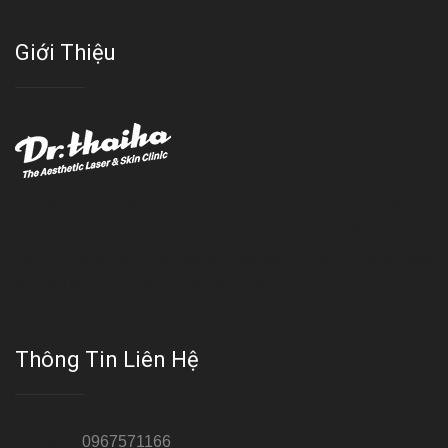
Giới Thiệu
Với đội ngũ bác sỹ chuyên khoa giàu kinh nghệm, trang thiết bị
hiện đại và quy trình điều trị theo chuẩn quốc tế, Da liễu - Thẩm
mỹ Thái Hà tự hào là một thương hiệu thẩm mỹ uy tín, luôn mang
đến cho khách dịch vụ làm đẹp hoàn hảo!!
Thông Tin Liên Hệ
Hotline 1:
0967571166