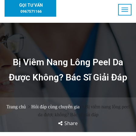
GỌI TƯ VẤN
0967571166
Bị Viêm Nang Lông Peel Da
Được Không? Bác Sĩ Giải Đáp
Trang chủ
Hỏi đáp cùng chuyên gia
Bị viêm nang lông peel
da được không? Bác sĩ giải đáp
Share