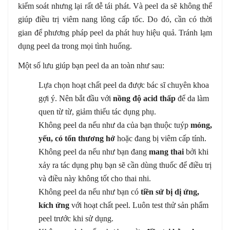
kiểm soát nhưng lại rất dễ tái phát. Và peel da sẽ không thể
giúp điều trị viêm nang lông cấp tốc. Do đó, cần có thời
gian để phương pháp peel da phát huy hiệu quả. Tránh lạm
dụng peel da trong mọi tình huống.
Một số lưu giúp bạn peel da an toàn như sau:
Lựa chọn hoạt chất peel da được bác sĩ chuyên khoa
gợi ý. Nên bắt đầu với
nồng độ acid thấp
để da làm
quen từ từ, giảm thiểu tác dụng phụ.
Không peel da nếu như da của bạn thuộc tuýp
mỏng,
yếu, có tổn thương hở
hoặc đang bị viêm cấp tính.
Không peel da nếu như bạn đang
mang thai
bởi khi
xảy ra tác dụng phụ bạn sẽ cần dùng thuốc để điều trị
và điều này không tốt cho thai nhi.
Không peel da nếu như bạn có
tiền sử bị dị ứng,
kích ứng
với hoạt chất peel. Luôn test thử sản phẩm
peel trước khi sử dụng.