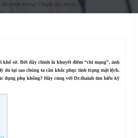
 filler được không? Chuyên gia chia sẻ
i khổ sở. Bởi đây chính là khuyết điểm “chí mạng”, ảnh
lý do tại sao chúng ta cần khắc phục tình trạng mặt lệch.
tác dụng phụ không? Hãy cùng với Dr.thaiah tìm hiểu kỹ