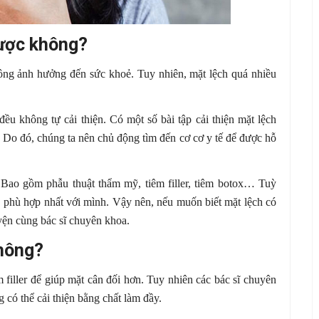
được không?
hông ảnh hưởng đến sức khoẻ. Tuy nhiên, mặt lệch quá nhiều
đều không tự cải thiện. Có một số bài tập cải thiện mặt lệch
Do đó, chúng ta nên chủ động tìm đến cơ cơ y tế để được hỗ
. Bao gồm phẫu thuật thẩm mỹ, tiêm filler, tiêm botox… Tuỳ
p phù hợp nhất với mình. Vậy nên, nếu muốn biết mặt lệch có
uyện cùng bác sĩ chuyên khoa.
không?
m filler để giúp mặt cân đối hơn. Tuy nhiên các bác sĩ chuyên
 có thể cải thiện bằng chất làm đầy.