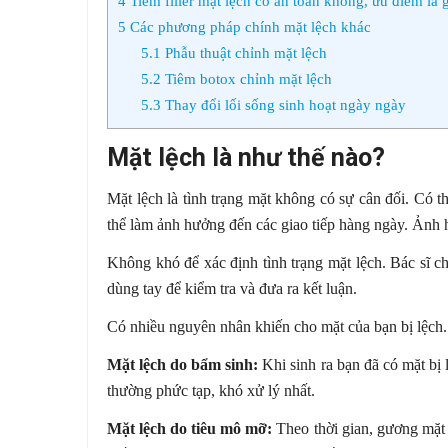
4
Tiêm filler mặt lệch có an toàn không, ưu điểm là 
5
Các phương pháp chính mặt lệch khác
5.1
Phẫu thuật chỉnh mặt lệch
5.2
Tiêm botox chỉnh mặt lệch
5.3
Thay đổi lối sống sinh hoạt ngày ngày
Mặt lệch là như thế nào?
Mặt lệch là tình trạng mặt không có sự cân đối. Có th
thể làm ảnh hưởng đến các giao tiếp hàng ngày. Ảnh 
Không khó để xác định tình trạng mặt lệch. Bác sĩ c
dùng tay để kiểm tra và đưa ra kết luận.
Có nhiều nguyên nhân khiến cho mặt của bạn bị lệch.
Mặt lệch do bẩm sinh:
Khi sinh ra bạn đã có mặt bị
thường phức tạp, khó xử lý nhất.
Mặt lệch do tiêu mô mỡ:
Theo thời gian, gương mặt 