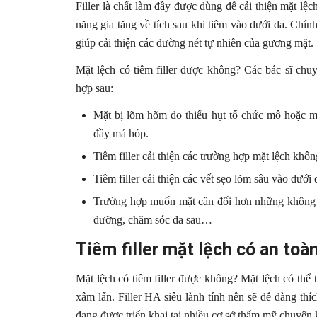
Filler là chất làm đầy được dùng để cải thiện mặt lệ
năng gia tăng về tích sau khi tiêm vào dưới da. Chính
giúp cải thiện các đường nét tự nhiên của gương mặt.
Mặt lệch có tiêm filler được không? Các bác sĩ chuy
hợp sau:
Mặt bị lõm hõm do thiếu hụt tổ chức mô hoặc m
đầy má hóp.
Tiêm filler cải thiện các trường hợp mặt lệch kh
Tiêm filler cải thiện các vết sẹo lõm sâu vào dưới
Trường hợp muốn mặt cân đối hơn những không 
dưỡng, chăm sóc da sau…
Tiêm filler mặt lệch có an toà
Mặt lệch có tiêm filler được không? Mặt lệch có thể 
xâm lấn. Filler HA siêu lành tính nên sẽ dễ dàng t
đang được triển khai tại nhiều cơ sở thẩm mỹ chuyên 