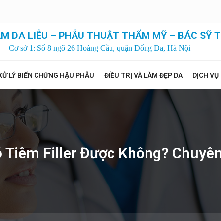
M DA LIỄU – PHẪU THUẬT THẨM MỸ – BÁC SỸ T
Cơ sở 1: Số 8 ngõ 26 Hoàng Cầu, quận Đống Đa, Hà Nội
XỬ LÝ BIẾN CHỨNG HẬU PHẪU
ĐIỀU TRỊ VÀ LÀM ĐẸP DA
DỊCH VỤ
 Tiêm Filler Được Không? Chuyên