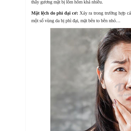
thấy gương mặt bị lõm hõm khá nhiều.
Mặt lệch do phì đại cơ:
Xảy ra trong trường hợp cá
một số vùng da bị phì đại, mặt bên to bên nhỏ…