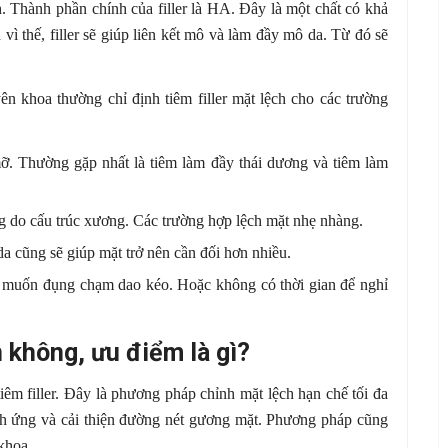
ch. Thành phần chính của filler là HA. Đây là một chất có khả
 vì thế, filler sẽ giúp liên kết mô và làm đầy mô da. Từ đó sẽ
ên khoa thường chỉ định tiêm filler mặt lệch cho các trường
ỡ. Thường gặp nhất là tiêm làm đầy thái dương và tiêm làm
ông do cấu trúc xương. Các trường hợp lệch mặt nhẹ nhàng.
 da cũng sẽ giúp mặt trở nên cần đối hơn nhiều.
muốn đụng chạm dao kéo. Hoặc không có thời gian để nghỉ
n không, ưu điểm là gì?
tiêm filler. Đây là phương pháp chỉnh mặt lệch hạn chế tối đa
hích ứng và cải thiện đường nét gương mặt. Phương pháp cũng
khoa.