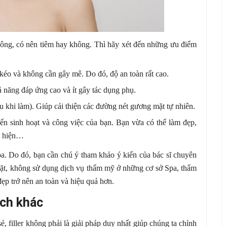
không, có nên tiêm hay không. Thì hãy xét đến những ưu điểm
 kéo và không cần gây mê. Do đó, độ an toàn rất cao.
ả năng đáp ứng cao và ít gây tác dụng phụ.
au khi làm). Giúp cải thiện các đường nét gương mặt tự nhiên.
đến sinh hoạt và công việc của bạn. Bạn vừa có thể làm đẹp,
t hiện…
khoa. Do đó, bạn cần chú ý tham khảo ý kiến của bác sĩ chuyên
n mặt, không sử dụng dịch vụ thẩm mỹ ở những cơ sở Spa, thẩm
ẹp trở nên an toàn và hiệu quả hơn.
ch khác
ẻ, filler không phải là giải pháp duy nhất giúp chúng ta chỉnh