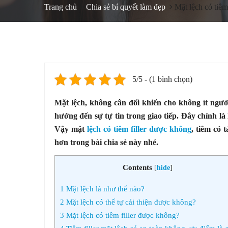
Trang chủ
Chia sẻ bí quyết làm đẹp
Mặt lệch có tiêm
5/5 - (1 bình chọn)
Mặt lệch, không cân đối khiến cho không ít ngườ
hưởng đến sự tự tin trong giao tiếp. Đây chính là 
Vậy mặt
lệch có tiêm filler được không
, tiêm có 
hơn trong bài chia sẻ này nhé.
Contents
[
hide
]
1
Mặt lệch là như thế nào?
2
Mặt lệch có thể tự cải thiện được không?
3
Mặt lệch có tiêm filler được không?