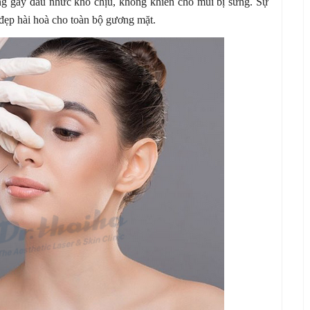
g gây đau nhức khó chịu, không khiến cho mũi bị sưng. Sự
 đẹp hài hoà cho toàn bộ gương mặt.