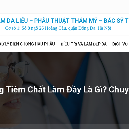
M DA LIỄU – PHẪU THUẬT THẨM MỸ – BÁC SỸ T
Cơ sở 1: Số 8 ngõ 26 Hoàng Cầu, quận Đống Đa, Hà Nội
XỬ LÝ BIẾN CHỨNG HẬU PHẪU
ĐIỀU TRỊ VÀ LÀM ĐẸP DA
DỊCH VỤ
 Tiêm Chất Làm Đầy Là Gì? Chuy