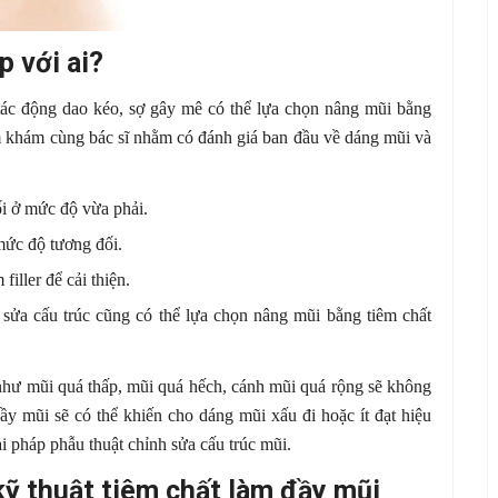
 với ai?
c động dao kéo, sợ gây mê có thể lựa chọn nâng mũi bằng
ăm khám cùng bác sĩ nhằm có đánh giá ban đầu về dáng mũi và
i ở mức độ vừa phải.
mức độ tương đối.
iller để cải thiện.
ửa cấu trúc cũng có thể lựa chọn nâng mũi bằng tiêm chất
 như mũi quá thấp, mũi quá hếch, cánh mũi quá rộng sẽ không
 đầy mũi sẽ có thể khiến cho dáng mũi xấu đi hoặc ít đạt hiệu
i pháp phẫu thuật chỉnh sửa cấu trúc mũi.
kỹ thuật tiêm chất làm đầy mũi