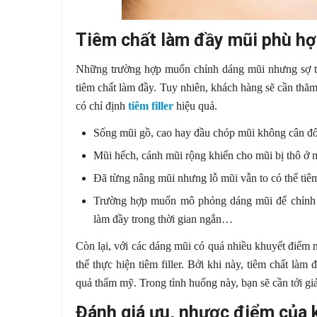
Tiêm chất làm đầy mũi phù hợp
Những trường hợp muốn chỉnh dáng mũi nhưng sợ tá
tiêm chất làm đầy. Tuy nhiên, khách hàng sẽ cần th
có chỉ định
tiêm filler
hiệu quả.
Sống mũi gồ, cao hay đầu chóp mũi không cân đố
Mũi hếch, cánh mũi rộng khiến cho mũi bị thô ở 
Đã từng nâng mũi nhưng lỗ mũi vẫn to có thể tiêm f
Trường hợp muốn mô phỏng dáng mũi để chỉnh s
làm đầy trong thời gian ngắn…
Còn lại, với các dáng mũi có quá nhiều khuyết điểm
thể thực hiện tiêm filler. Bởi khi này, tiêm chất làm
quả thẩm mỹ. Trong tình huống này, bạn sẽ cần tới giả
Đánh giá ưu, nhược điểm của 