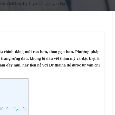
iêm chất làm đầy là gì? Chuyên gia chia sẻ
ta chỉnh dáng mũi cao hơn, thon gọn hơn. Phương pháp
trạng sưng đau, không lộ dấu vết thẩm mỹ và đặc biệt là
m đầy mũi, hãy liên hệ với Dr.thaiha để được tư vấn chi
hất làm đầy mũi