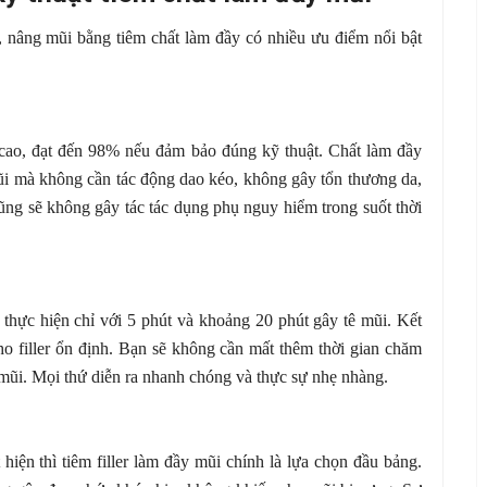
, nâng mũi bằng tiêm chất làm đầy có nhiều ưu điểm nổi bật
 cao, đạt đến 98% nếu đảm bảo đúng kỹ thuật. Chất làm đầy
i mà không cần tác động dao kéo, không gây tổn thương da,
ũng sẽ không gây tác tác dụng phụ nguy hiểm trong suốt thời
hực hiện chỉ với 5 phút và khoảng 20 phút gây tê mũi. Kết
o filler ổn định. Bạn sẽ không cần mất thêm thời gian chăm
mũi. Mọi thứ diễn ra nhanh chóng và thực sự nhẹ nhàng.
ện thì tiêm filler làm đầy mũi chính là lựa chọn đầu bảng.