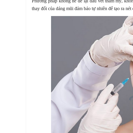
Phương pháp không hề để lại dấu vết thẩm mỹ, khôn
thay đổi của dáng mũi đảm bảo tự nhiên để tạo ra nét