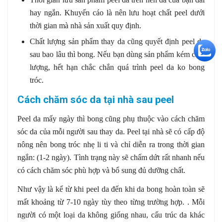
hay ngắn. Khuyến cáo là nên lưu hoạt chất peel dưới
thời gian mà nhà sản xuất quy định.
Chất lượng sản phẩm thay da cũng quyết định peel da
+5
sau bao lâu thì bong. Nếu bạn dùng sản phẩm kém chất
lượng, hết hạn chắc chắn quá trình peel da ko bong
tróc.
Cách chăm sóc da tại nhà sau peel
Peel da mấy ngày thì bong cũng phụ thuộc vào cách chăm
sóc da của mỗi người sau thay da. Peel tại nhà sẽ có cấp độ
nông nên bong tróc nhẹ li ti và chỉ diễn ra trong thời gian
ngắn: (1-2 ngày). Tình trạng này sẽ chấm dứt rất nhanh nếu
có cách chăm sóc phù hợp và bổ sung đủ dưỡng chất.
Như vậy là kể từ khi peel da đến khi da bong hoàn toàn sẽ
mất khoảng từ 7-10 ngày tùy theo từng trường hợp. . Mỗi
người có một loại da không giống nhau, cấu trúc da khác