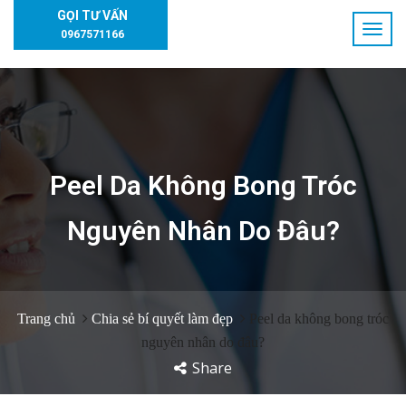
GỌI TƯ VẤN
0967571166
Peel Da Không Bong Tróc
Nguyên Nhân Do Đâu?
Trang chủ
Chia sẻ bí quyết làm đẹp
Peel da không bong tróc
nguyên nhân do đâu?
Share