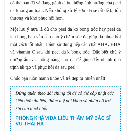
có thể bạn đã và đang gánh chịu những ảnh hưởng của peel
da không an toàn. Nếu không xử lý sớm da sẽ rất dễ bị tổn
thương và khó phục hồi hơn.
Một lưu ý nữa là dù cho peel da ko bong tróc hay peel da
lâu bong bạn vẫn cần chú ý chăm sóc để giúp da phục hồi
một cách tốt nhất. Tránh sử dụng tiếp các chất AHA, BHA
và vitamin C sau khi peel da k bong tróc. Đặc biệt chú ý
dưỡng ẩm và chống nắng cho da để giúp đẩy nhanh quá
trịnh tái tạo và phục hồi da sau peel.
Chúc bạn luôn mạnh khỏe và trẻ đẹp tự nhiên nhất!
Đừng quên theo dõi chúng tôi để có thể cập nhật các
kiến thức da liễu, thẩm mỹ nội khoa và nhận hỗ trợ
khi cần thiết nhé.
PHÒNG KHÁM DA LIỄU THẨM MỸ BÁC SĨ
VŨ THÁI HÀ