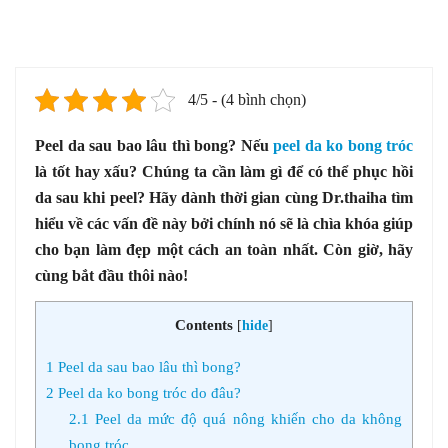
4/5 - (4 bình chọn)
Peel da sau bao lâu thì bong? Nếu
peel da ko bong tróc
là tốt hay xấu? Chúng ta cần làm gì để có thể phục hồi
da sau khi peel? Hãy dành thời gian cùng Dr.thaiha tìm
hiểu về các vấn đề này bởi chính nó sẽ là chìa khóa giúp
cho bạn làm đẹp một cách an toàn nhất. Còn giờ, hãy
cùng bắt đầu thôi nào!
Contents
[
hide
]
1
Peel da sau bao lâu thì bong?
2
Peel da ko bong tróc do đâu?
2.1
Peel da mức độ quá nông khiến cho da không
bong tróc