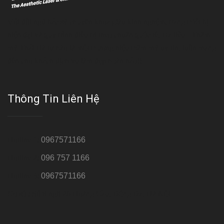
Với đội ngũ bác sỹ chuyên khoa giàu kinh nghệm, trang thiết bị
hiện đại và quy trình điều trị theo chuẩn quốc tế, Da liễu - Thẩm
mỹ Thái Hà tự hào là một thương hiệu thẩm mỹ uy tín, luôn mang
đến cho khách dịch vụ làm đẹp hoàn hảo!!
Thông Tin Liên Hệ
Hotline 1:
0967571166
Hotline 2:
096 757 1166
Hotline 3:
0967571166
Cơ sở : Số 8 ngõ 26 Hoàng Cầu, Đống Đa, Hà Nội