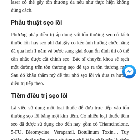
laser có thể gây tổn thương da nếu như thực hiện không
đúng cách.
Phẫu thuật sẹo lồi
Phương pháp điều trị áp dụng với tổn thương sẹo có kích
thước lớn hay sẹo phì đại gây co kéo ảnh hưởng chức năng
đã qua hơn 1 năm và bước sang giai đoạn ổn định thì có thể
cân nhắc được cắt chỉnh sẹo. Bác sĩ chuyên khoa sẽ rạch
một đường trên tổn thương sẹo để tạo ra tổn thương mới.
+3
Sau đó khâu thẩm mỹ để thu nhỏ sẹo lồi và đưa ra hướng
điều trị tiếp theo.
Tiêm điều trị sẹo lồi
Là việc sử dụng một loại thuốc để đưa trực tiếp vào tổn
thương sẹo lồi bằng một kim tiêm. Có nhiều loại thuốc tiêm
sẹo đã được sử dụng cho đến nay gồm có Triamcinolone,
5-FU, Bleomycine, Verapamil, Botulinum Toxin… Tuy