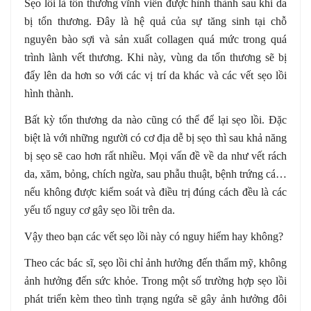
Sẹo lồi là tổn thương vĩnh viễn được hình thành sau khi da
bị tổn thương. Đây là hệ quả của sự tăng sinh tại chỗ
nguyên bào sợi và sản xuất collagen quá mức trong quá
trình lành vết thương. Khi này, vùng da tổn thương sẽ bị
đẩy lên da hơn so với các vị trí da khác và các vết sẹo lồi
hình thành.
Bất kỳ tổn thương da nào cũng có thể để lại sẹo lồi. Đặc
biệt là với những người có cơ địa dễ bị sẹo thì sau khả năng
bị sẹo sẽ cao hơn rất nhiều. Mọi vấn đề về da như vết rách
da, xăm, bỏng, chích ngừa, sau phẫu thuật, bệnh trứng cá…
nếu không được kiểm soát và điều trị đúng cách đều là các
yếu tố nguy cơ gây sẹo lồi trên da.
Vậy theo bạn các vết sẹo lồi này có nguy hiểm hay không?
Theo các bác sĩ, sẹo lồi chỉ ảnh hưởng đến thẩm mỹ, không
ảnh hưởng đến sức khỏe. Trong một số trường hợp sẹo lồi
phát triển kèm theo tình trạng ngứa sẽ gây ảnh hưởng đôi