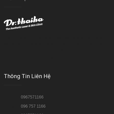
Với đội ngũ bác sỹ chuyên khoa giàu kinh nghệm, trang thiết bị
hiện đại và quy trình điều trị theo chuẩn quốc tế, Da liễu - Thẩm
mỹ Thái Hà tự hào là một thương hiệu thẩm mỹ uy tín, luôn mang
đến cho khách dịch vụ làm đẹp hoàn hảo!!
Thông Tin Liên Hệ
Hotline 1:
0967571166
Hotline 2:
096 757 1166