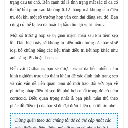
trạng đau tại chỗ. Bên cạnh đó là tình trạng mất sắc tố da có
thể tự hồi phục sau khoảng 6-12 tháng mà không cần điều
trị, đôi khi một số trường hợp vẫn còn dai dẳng sau đó. Bạn
cũng có thể bị teo da hoặc bị bầm tím tại vị trí tiêm…
Một số trường hợp sẽ bị giãn mạch máu sau khi tiêm sẹo
lồi. Dấu hiệu này sẽ không tự biến mất nhưng các bác sĩ sẽ
loại bỏ chúng bằng các liệu trình điều trị kết hợp khác như
ánh sáng IPL hoặc laser…
Đến với Dr.thaiha, bạn sẽ được bác sĩ da liễu nhiều năm
kinh nghiệm trực tiếp thăm khám để xác định tình trạng sẹo
và các vấn đề liên quan. Sau đó mới trao đổi với bạn về
phương pháp điều trị sẹo lồi phù hợp nhất trong đó có tiêm
corticoid. Điều quan trọng nhất là bạn phải tuân thủ theo
phác đồ điều trị của bác sĩ để đạt được hiệu quả tối ưu nhé!
Đừng quên theo dõi chúng tôi để có thể cập nhật các
kiến thức da liễu, thẩm mỹ nội khoa và nhận hỗ trợ