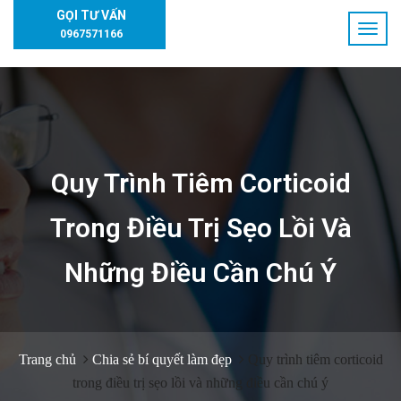
GỌI TƯ VẤN
0967571166
Quy Trình Tiêm Corticoid
Trong Điều Trị Sẹo Lồi Và
Những Điều Cần Chú Ý
Trang chủ
Chia sẻ bí quyết làm đẹp
Quy trình tiêm corticoid
trong điều trị sẹo lồi và những điều cần chú ý