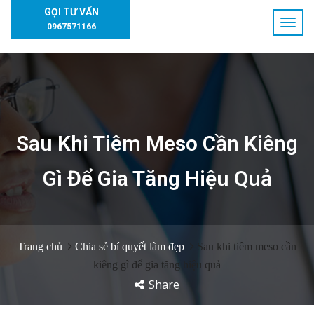
GỌI TƯ VẤN
0967571166
Sau Khi Tiêm Meso Cần Kiêng
Gì Để Gia Tăng Hiệu Quả
Trang chủ
Chia sẻ bí quyết làm đẹp
Sau khi tiêm meso cần
kiêng gì để gia tăng hiệu quả
Share