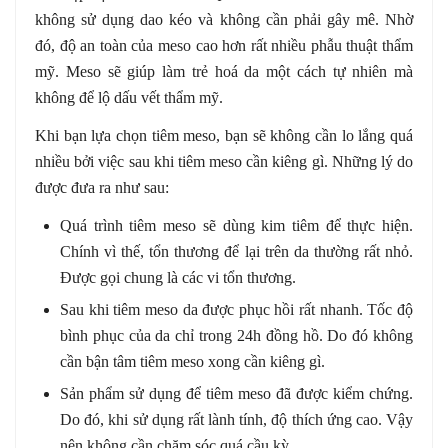
không sử dụng dao kéo và không cần phải gây mê. Nhờ
đó, độ an toàn của meso cao hơn rất nhiều phẫu thuật thẩm
mỹ. Meso sẽ giúp làm trẻ hoá da một cách tự nhiên mà
không để lộ dấu vết thẩm mỹ.
Khi bạn lựa chọn tiêm meso, bạn sẽ không cần lo lắng quá
nhiều bởi việc sau khi tiêm meso cần kiêng gì. Những lý do
được đưa ra như sau:
Quá trình tiêm meso sẽ dùng kim tiêm để thực hiện.
Chính vì thế, tổn thương để lại trên da thường rất nhỏ.
Được gọi chung là các vi tổn thương.
Sau khi tiêm meso da được phục hồi rất nhanh. Tốc độ
bình phục của da chỉ trong 24h đồng hồ. Do đó không
cần bận tâm tiêm meso xong cần kiêng gì.
Sản phẩm sử dụng để tiêm meso đã được kiểm chứng.
Do đó, khi sử dụng rất lành tính, độ thích ứng cao. Vậy
nên không cần chăm sóc quá cầu kỳ.