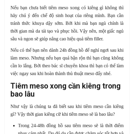
Nếu bạn chưa biết tiêm meso xong có kiêng gì không thì
hãy chú ý đến chế độ sinh hoạt của riêng mình. Bạn cần
tránh thức khuya dậy sớm. Bởi khi mà bạn ngủ chính là
thời gian mà da tái tạo và phục hồi. Vậy nên, một giấc ngủ
sâu và ngon sẽ giúp nâng cao hiệu quả tiêm filler.
Nếu có thể bạn nên dành 24h đồng hồ để nghỉ ngơi sau khi
làm meso. Nhưng nếu bạn quá bận rộn thì bạn cũng không
cần lo lắng. Bởi theo bác sĩ chuyên khoa thì bạn có thể làm
việc ngay sau khi hoàn thành thủ thuật meso đấy nhé.
Tiêm meso xong cần kiêng trong
bao lâu
Như vậy là chúng ta đã biết sau khi tiêm meso cần kiêng
gì? Vậy thời gian kiêng cữ khi tiêm meso sẽ là bao lâu?
Trong 24-48h đồng hồ sau tiêm meso sẽ là thời điểm
nhạy cảm nhất. Do đó da cần được chăm sóc tốt hơn và