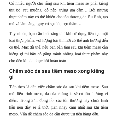
Có nhiều người cho rằng sau khi tiêm meso sẽ phải kiêng
thịt bò, rau muống, đồ nếp, trứng gia cầm… Bởi những
thực phẩm này có thể khiến cho tổn thương da lâu lành, tạo
mủ và làm tăng nguy cơ sẹo lồi, sẹo thâm…
Tuy nhiên, bạn cần biết rằng chỉ khi sử dụng liên tục một
loại thực phẩm, với lượng lớn thì mới có thể ảnh hưởng đến
cơ thể. Mặc dù thế, nếu bạn bận tâm sau khi tiêm meso cần
kiêng gì thì hãy cố gắng tránh những loại thực phẩm này
cho đến khi da phục hồi hoàn toàn.
Chăm sóc da sau tiêm meso xong kiêng
gì
Tiếp theo là đến việc chăm sóc da sau khi tiêm meso. Sau
mỗi liệu trình meso, da của chúng ta sẽ có tổn thương vi
điểm. Trong 24h đồng hồ, các tổn thương này chưa lành
hẳn nên đây sẽ là thời gian nhạy cảm nhất sau khi tiêm
meso. Vấn đề chăm sóc da cần được ưu tiên hàng đầu.