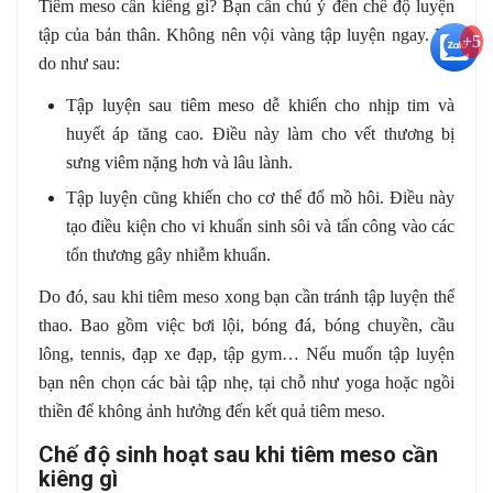
Tiêm meso cần kiêng gì? Bạn cần chú ý đến chế độ luyện
tập của bản thân. Không nên vội vàng tập luyện ngay. Lý
+5
do như sau:
Tập luyện sau tiêm meso dễ khiến cho nhịp tim và
huyết áp tăng cao. Điều này làm cho vết thương bị
sưng viêm nặng hơn và lâu lành.
Tập luyện cũng khiến cho cơ thể đổ mồ hôi. Điều này
tạo điều kiện cho vi khuẩn sinh sôi và tấn công vào các
tổn thương gây nhiễm khuẩn.
Do đó, sau khi tiêm meso xong bạn cần tránh tập luyện thể
thao. Bao gồm việc bơi lội, bóng đá, bóng chuyền, cầu
lông, tennis, đạp xe đạp, tập gym… Nếu muốn tập luyện
bạn nên chọn các bài tập nhẹ, tại chỗ như yoga hoặc ngồi
thiền để không ảnh hưởng đến kết quả tiêm meso.
Chế độ sinh hoạt sau khi tiêm meso cần
kiêng gì