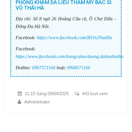
PHÒNG KHÁM DA LIỄU THẨM MỸ BÁC SĨ
VŨ THÁI HÀ
Địa chỉ:
Số 8 ngõ 26 Hoàng Cầu cũ, Ô Chợ Dừa –
Đống Đa Hà Nội.
Facebook:
https://www.facebook.com/BSVuThaiHa
Facebook:
https://www.facebook.com/trungcahocduong.dalieuthaiha
Hotline:
0967571166
hoặc
0968571166
11:15 Sáng 09/04/2025
443 lượt xem
Administrator