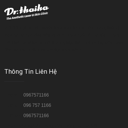
Với đội ngũ bác sỹ chuyên khoa giàu kinh nghệm, trang thiết bị
hiện đại và quy trình điều trị theo chuẩn quốc tế, Da liễu - Thẩm
mỹ Thái Hà tự hào là một thương hiệu thẩm mỹ uy tín, luôn mang
đến cho khách dịch vụ làm đẹp hoàn hảo!!
Thông Tin Liên Hệ
Hotline 1:
0967571166
Hotline 2:
096 757 1166
Hotline 3:
0967571166
Cơ sở : Số 8 ngõ 26 Hoàng Cầu, Đống Đa, Hà Nội