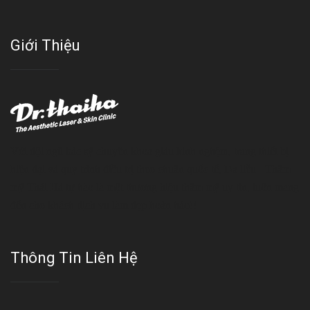
Giới Thiệu
Với đội ngũ bác sỹ chuyên khoa giàu kinh nghệm, trang thiết bị
hiện đại và quy trình điều trị theo chuẩn quốc tế, Da liễu - Thẩm
mỹ Thái Hà tự hào là một thương hiệu thẩm mỹ uy tín, luôn mang
đến cho khách dịch vụ làm đẹp hoàn hảo!!
Thông Tin Liên Hệ