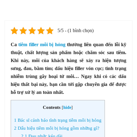
5/5 - (1 bình chọn)
Ca
tiêm filler môi bị hỏng
thường liên quan đến lỗi kỹ
thuật, chất lượng sản phẩm hoặc chăm sóc sau tiêm.
Khi này, môi của khách hàng sẽ xảy ra hiện tượng
sưng, đau, bầm tím; dấu hiệu filler vón cục; tình trạng
nhiễm trùng gây hoại tử môi… Ngay khi có các dấu
hiệu thất bại này, bạn cần tới gặp chuyên gia để được
hỗ trợ xử lý an toàn nhất.
Contents
[
hide
]
1
Bác sĩ cảnh báo tình trạng tiêm môi bị hỏng
2
Dấu hiệu tiêm môi bị hỏng gồm những gì?
2.1
Đau nhức kéo dài