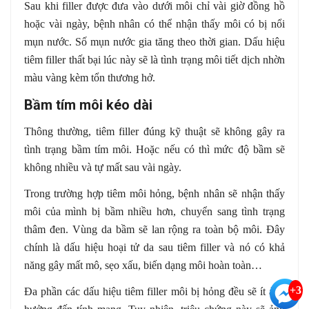
Sau khi filler được đưa vào dưới môi chỉ vài giờ đồng hồ
hoặc vài ngày, bệnh nhân có thể nhận thấy môi có bị nổi
mụn nước. Số mụn nước gia tăng theo thời gian. Dấu hiệu
tiêm filler thất bại lúc này sẽ là tình trạng môi tiết dịch nhờn
màu vàng kèm tổn thương hở.
Bầm tím môi kéo dài
Thông thường, tiêm filler đúng kỹ thuật sẽ không gây ra
tình trạng bầm tím môi. Hoặc nếu có thì mức độ bầm sẽ
không nhiều và tự mất sau vài ngày.
Trong trường hợp tiêm môi hỏng, bệnh nhân sẽ nhận thấy
môi của mình bị bầm nhiều hơn, chuyển sang tình trạng
thâm đen. Vùng da bầm sẽ lan rộng ra toàn bộ môi. Đây
chính là dấu hiệu hoại tử da sau tiêm filler và nó có khả
năng gây mất mô, sẹo xấu, biến dạng môi hoàn toàn…
+3
Đa phần các dấu hiệu tiêm filler môi bị hỏng đều sẽ ít ảnh