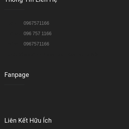
Hotline 1:
0967571166
Hotline 2:
096 757 1166
Hotline 3:
0967571166
Cơ sở : Số 8 ngõ 26 Hoàng Cầu, Đống Đa, Hà Nội
Fanpage
Liên Kết Hữu Ích