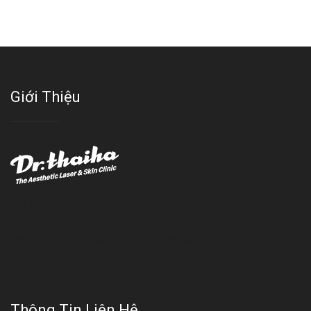
Giới Thiệu
Với đội ngũ bác sỹ chuyên khoa giàu kinh nghệm, trang thiết bị
hiện đại và quy trình điều trị theo chuẩn quốc tế, Da liễu - Thẩm
mỹ Thái Hà tự hào là một thương hiệu thẩm mỹ uy tín, luôn mang
đến cho khách dịch vụ làm đẹp hoàn hảo!!
Thông Tin Liên Hệ