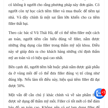
có không ít người cho rằng phương pháp này đơn giản. Có
người còn tự học cách tiêm filler và mua thuốc để tiêm tại
nhà. Và đây chính là một sai lầm lớn khiến cho ca tiêm
filler thất bại.
Theo các bác sĩ Vũ Thái Hà, để có thể tiêm filler một cách
an toàn, người tiêm cần hiểu đúng về filler, nắm được
những ứng dụng của filler trong thẩm mỹ nội khoa. Điều
này sẽ giúp đưa ra cho khách hàng những chỉ định thẩm
mỹ an toàn và có hiệu quả cao nhất.
Bên cạnh đó, người tiêm bắt buộc phải nắm được giải phẫu
da ở vùng môi để có thể đưa filler đúng vị trí cũng như
đúng lớp. Nếu làm tốt điều này, hiệu quả tiêm filler đã đạt
được 50%.
+5
Một vấn đề cần chú ý khác chính và về sản phẩm filler
được sử dụng để thẩm mỹ môi. Filler có tốt mới có thể đảm
bảo độ an toàn cao. Không nên có sự lạm dụng filler để