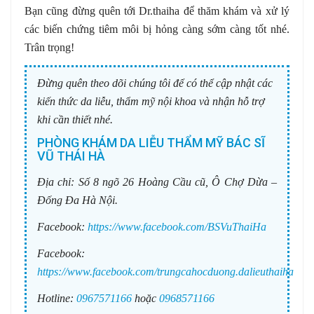
Bạn cũng đừng quên tới Dr.thaiha để thăm khám và xử lý
các biến chứng tiêm môi bị hỏng càng sớm càng tốt nhé.
Trân trọng!
Đừng quên theo dõi chúng tôi để có thể cập nhật các
kiến thức da liễu, thẩm mỹ nội khoa và nhận hỗ trợ
khi cần thiết nhé.
PHÒNG KHÁM DA LIỄU THẨM MỸ BÁC SĨ
VŨ THÁI HÀ
Địa chỉ:
Số 8 ngõ 26 Hoàng Cầu cũ, Ô Chợ Dừa –
Đống Đa Hà Nội.
Facebook:
https://www.facebook.com/BSVuThaiHa
Facebook:
https://www.facebook.com/trungcahocduong.dalieuthaiha
Hotline:
0967571166
hoặc
0968571166