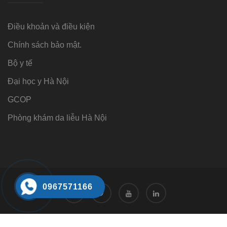
Điều khoản và điều kiện
Chính sách bảo mật.
Bộ y tế
Đại học y Hà Nội
GCOP
Phòng khám da liễu Hà Nội
0967571166
Tư vấn