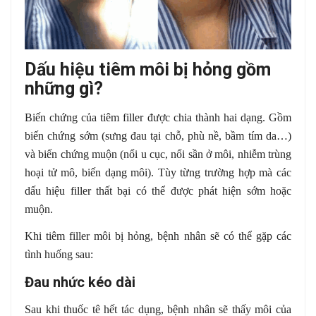
Dấu hiệu tiêm môi bị hỏng gồm
những gì?
Biến chứng của tiêm filler được chia thành hai dạng. Gồm
biến chứng sớm (sưng đau tại chỗ, phù nề, bầm tím da…)
và biến chứng muộn (nổi u cục, nổi sần ở môi, nhiễm trùng
hoại tử mô, biến dạng môi). Tùy từng trường hợp mà các
dấu hiệu filler thất bại có thể được phát hiện sớm hoặc
muộn.
Khi tiêm filler môi bị hỏng, bệnh nhân sẽ có thể gặp các
tình huống sau:
Đau nhức kéo dài
Sau khi thuốc tê hết tác dụng, bệnh nhân sẽ thấy môi của