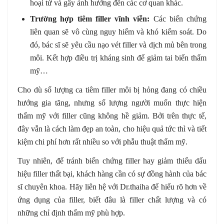
hoại tử và gây ảnh hưởng đến các cơ quan khác.
Trường hợp tiêm filler vĩnh viễn:
Các biến chứng
liên quan sẽ vô cùng nguy hiểm và khó kiểm soát. Do
đó, bác sĩ sẽ yêu cầu nạo vét filler và dịch mủ bên trong
môi. Kết hợp điều trị kháng sinh để giảm tai biến thẩm
mỹ…
Cho dù số lượng ca tiêm filler môi bị hỏng đang có chiều
hướng gia tăng, nhưng số lượng người muốn thực hiện
thẩm mỹ với filler cũng không hề giảm. Bởi trên thực tế,
đây vẫn là cách làm đẹp an toàn, cho hiệu quả tức thì và tiết
kiệm chi phí hơn rất nhiều so với phẫu thuật thẩm mỹ.
Tuy nhiên, để tránh biến chứng filler hay giảm thiểu dấu
hiệu filler thất bại, khách hàng cần có sự đồng hành của bác
sĩ chuyên khoa. Hãy liên hệ với Dr.thaiha để hiểu rõ hơn về
ứng dụng của filler, biết đâu là filler chất lượng và có
những chỉ định thẩm mỹ phù hợp.