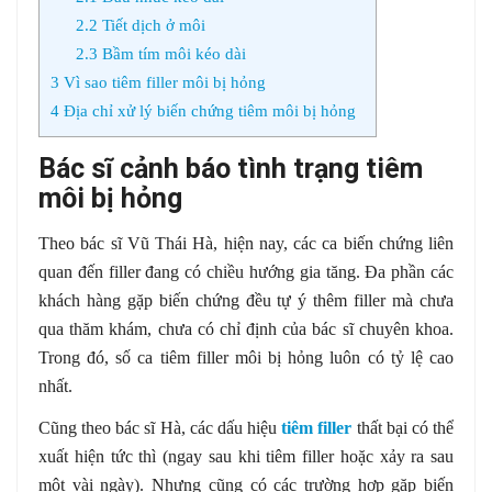
2.2
Tiết dịch ở môi
2.3
Bầm tím môi kéo dài
3
Vì sao tiêm filler môi bị hỏng
4
Địa chỉ xử lý biến chứng tiêm môi bị hỏng
Bác sĩ cảnh báo tình trạng tiêm
môi bị hỏng
Theo bác sĩ Vũ Thái Hà, hiện nay, các ca biến chứng liên
quan đến filler đang có chiều hướng gia tăng. Đa phần các
khách hàng gặp biến chứng đều tự ý thêm filler mà chưa
qua thăm khám, chưa có chỉ định của bác sĩ chuyên khoa.
Trong đó, số ca tiêm filler môi bị hỏng luôn có tỷ lệ cao
nhất.
Cũng theo bác sĩ Hà, các dấu hiệu
tiêm filler
thất bại có thể
xuất hiện tức thì (ngay sau khi tiêm filler hoặc xảy ra sau
một vài ngày). Nhưng cũng có các trường hợp gặp biến