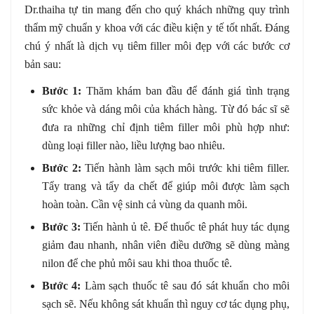
Dr.thaiha tự tin mang đến cho quý khách những quy trình
thẩm mỹ chuẩn y khoa với các điều kiện y tế tốt nhất. Đáng
chú ý nhất là dịch vụ tiêm filler môi đẹp với các bước cơ
bản sau:
Bước 1:
Thăm khám ban đầu để đánh giá tình trạng
sức khỏe và dáng môi của khách hàng. Từ đó bác sĩ sẽ
đưa ra những chỉ định tiêm filler môi phù hợp như:
dùng loại filler nào, liều lượng bao nhiêu.
Bước 2:
Tiến hành làm sạch môi trước khi tiêm filler.
Tẩy trang và tẩy da chết để giúp môi được làm sạch
hoàn toàn. Cần vệ sinh cả vùng da quanh môi.
Bước 3:
Tiến hành ủ tê. Để thuốc tê phát huy tác dụng
giảm đau nhanh, nhân viên điều dưỡng sẽ dùng màng
nilon để che phủ môi sau khi thoa thuốc tê.
Bước 4:
Làm sạch thuốc tê sau đó sát khuẩn cho môi
sạch sẽ. Nếu không sát khuẩn thì nguy cơ tác dụng phụ,