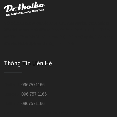
Với đội ngũ bác sỹ chuyên khoa giàu kinh nghệm, trang thiết bị
hiện đại và quy trình điều trị theo chuẩn quốc tế, Da liễu - Thẩm
mỹ Thái Hà tự hào là một thương hiệu thẩm mỹ uy tín, luôn mang
đến cho khách dịch vụ làm đẹp hoàn hảo!!
Thông Tin Liên Hệ
Hotline 1:
0967571166
Hotline 2:
096 757 1166
Hotline 3:
0967571166
Cơ sở : Số 8 ngõ 26 Hoàng Cầu, Đống Đa, Hà Nội