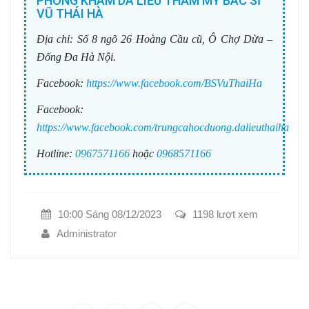
PHÒNG KHÁM DA LIỄU THẨM MỸ BÁC SĨ
VŨ THÁI HÀ
Địa chỉ:
Số 8 ngõ 26 Hoàng Cầu cũ, Ô Chợ Dừa –
Đống Đa Hà Nội.
Facebook:
https://www.facebook.com/BSVuThaiHa
Facebook:
https://www.facebook.com/trungcahocduong.dalieuthaiha
Hotline:
0967571166
hoặc
0968571166
10:00 Sáng 08/12/2023
1198 lượt xem
Administrator