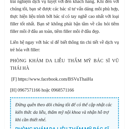
trải nghiệm dịch vụ tuyệt vời đến khách hàng. Khi đến với
chúng tôi, bạn sẽ được các bác sĩ tư vấn dáng môi phù hợp,
thực hiện liệu trình bởi bác sĩ có tay nghề cao nhất với loại
filler tốt nhất. Bạn sẽ không phải bận tâm về câu hỏi tiêm
filler môi ở đâu an toàn, tiêm filler môi ở đâu đẹp.
Liên hệ ngay với bác sĩ để biết thông tin chi tiết về dịch vụ
trẻ hóa với filler:
PHÒNG KHÁM DA LIỄU THẨM MỸ BÁC SĨ VŨ
THÁI HÀ
[F] https://www.facebook.com/BSVuThaiHa
[H] 0967571166 hoặc 0968571166
Đừng quên theo dõi chúng tôi để có thể cập nhật các
kiến thức da liễu, thẩm mỹ nội khoa và nhận hỗ trợ
khi cần thiết nhé.