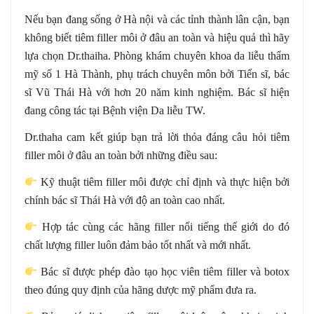
Nếu bạn đang sống ở Hà nội và các tỉnh thành lân cận, bạn
không biết tiêm filler môi ở đâu an toàn và hiệu quả thì hãy
lựa chọn Dr.thaiha. Phòng khám chuyên khoa da liễu thẩm
mỹ số 1 Hà Thành, phụ trách chuyên môn bởi Tiến sĩ, bác
sĩ Vũ Thái Hà với hơn 20 năm kinh nghiệm. Bác sĩ hiện
đang công tác tại Bệnh viện Da liễu TW.
Dr.thaha cam kết giúp bạn trả lời thỏa đáng câu hỏi tiêm
filler môi ở đâu an toàn bởi những điều sau:
Kỹ thuật tiêm filler môi được chỉ định và thực hiện bởi
chính bác sĩ Thái Hà với độ an toàn cao nhất.
Hợp tác cùng các hãng filler nổi tiếng thế giới do đó
chất lượng filler luôn đảm bảo tốt nhất và mới nhất.
Bác sĩ được phép đào tạo học viên tiêm filler và botox
theo đúng quy định của hãng dược mỹ phẩm đưa ra.