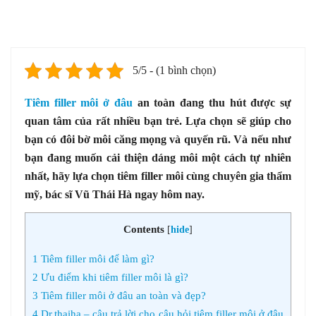
5/5 - (1 bình chọn)
Tiêm filler môi ở đâu
an toàn đang thu hút được sự
quan tâm của rất nhiều bạn trẻ. Lựa chọn sẽ giúp cho
bạn có đôi bờ môi căng mọng và quyến rũ. Và nếu như
bạn đang muốn cải thiện dáng môi một cách tự nhiên
nhất, hãy lựa chọn tiêm filler môi cùng chuyên gia thẩm
mỹ, bác sĩ Vũ Thái Hà ngay hôm nay.
Contents
[
hide
]
1
Tiêm filler môi để làm gì?
2
Ưu điểm khi tiêm filler môi là gì?
3
Tiêm filler môi ở đâu an toàn và đẹp?
4
Dr.thaiha – câu trả lời cho câu hỏi tiêm filler môi ở đâu