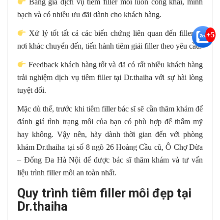
Bảng giá dịch vụ tiêm filler môi luôn công khai, minh
bạch và có nhiều ưu đãi dành cho khách hàng.
Xử lý tốt tất cả các biến chứng liên quan đến filler từ
+5
nơi khác chuyển đến, tiến hành tiêm giải filler theo yêu cầu.
Feedback khách hàng tốt và đã có rất nhiều khách hàng
trải nghiệm dịch vụ tiêm filler tại Dr.thaiha với sự hài lòng
tuyệt đối.
Mặc dù thế, trước khi tiêm filler bác sĩ sẽ cần thăm khám để
đánh giá tình trạng môi của bạn có phù hợp để thẩm mỹ
hay không. Vậy nên, hãy dành thời gian đến với phòng
khám Dr.thaiha tại số 8 ngõ 26 Hoàng Cầu cũ, Ô Chợ Dừa
– Đống Đa Hà Nội để được bác sĩ thăm khám và tư vấn
liệu trình filler môi an toàn nhất.
Quy trình tiêm filler môi đẹp tại
Dr.thaiha